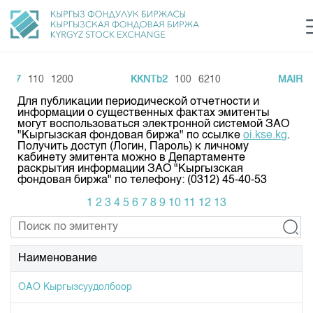
TM7
110
1200
KKNTb2
100
6210
MAIR6
Центр раскрытия информации
Сектор устойчивого развития
Ин
login
Для публикации периодической отчетности и
Финансовый рынок KG
Рус
Кыр
Eng
информации о существенных фактах эмитенты
могут воспользоваться электронной системой ЗАО
"Кыргызская фондовая биржа" по ссылке
oi.kse.kg
.
О нас
Получить доступ (Логин, Пароль) к личному
кабинету эмитента можно в Департаменте
раскрытия информации ЗАО "Кыргызская
Направления
Общая информация
фондовая биржа" по телефону: (0312) 45-40-53
Акционеры
1
2
3
4
5
6
7
8
9
10
11
12
13
Нормативная база
Товарно-сырьевой сектор
Руководство
Листинг
Статистика торгов
Биржевая деятельность
Внутренний аудитор
Центр раскрытия информации
Наименование
Депозитарная деятельность
Комитеты
Учебный центр
Итоги последних торгов
Тарифы
Центр раскрытия информации
ОАО Кыргызсуудолбоор
Архив торгов
Участники торгов
Аналитика
Общая информация