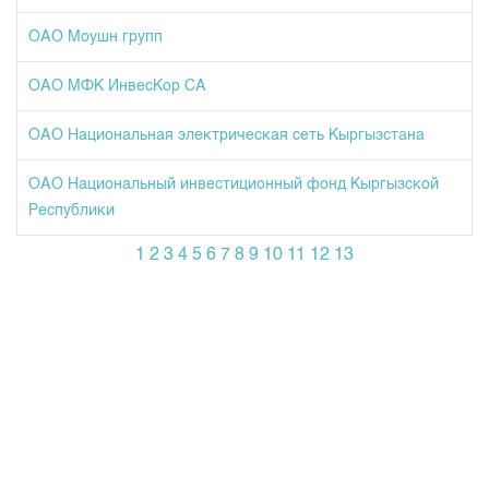
ОАО Моушн групп
ОАО МФК ИнвесКор СА
ОАО Национальная электрическая сеть Кыргызстана
ОАО Национальный инвестиционный фонд Кыргызской
Республики
1
2
3
4
5
6
7
8
9
10
11
12
13