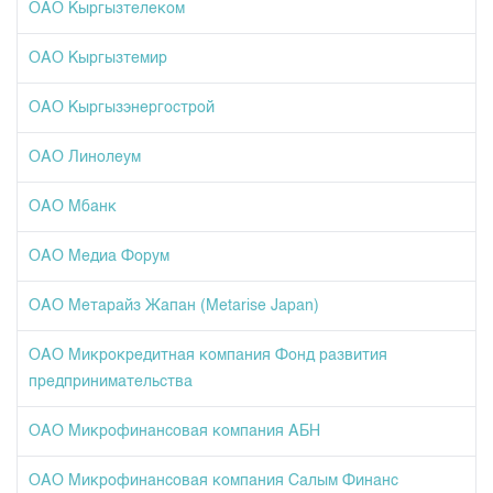
Индекс и Капитализация
ОАО Кыргызтелеком
Наши партнеры
Финансовый рынок KG
План работы на год
Котировки по ЦБ
Cтратегия развития
Пресс-клуб
ОАО Кыргызтемир
Котировки по драг. металлам
Корпоративные документы
25 лет ЗАО КФБ
ОАО Кыргызэнергострой
Расписание аукционов по ГЦБ
Контакты
Результаты аукционов ГЦБ
ОАО Линолеум
Объем ГЦБ в обращении
ОАО Мбанк
Результаты аукционов по депозитам
ОАО Медиа Форум
ОАО Метарайз Жапан (Metarise Japan)
ОАО Микрокредитная компания Фонд развития
предпринимательства
ОАО Микрофинансовая компания АБН
ОАО Микрофинансовая компания Салым Финанс