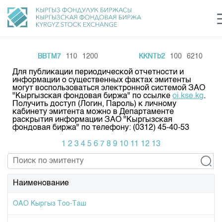
BBTM7
110
1200
KKNTb2
100
6210
Центр раскрытия информации
Сектор устойчивого развития
Ин
login
Для публикации периодической отчетности и
Финансовый рынок KG
Рус
Кыр
Eng
информации о существенных фактах эмитенты
могут воспользоваться электронной системой ЗАО
"Кыргызская фондовая биржа" по ссылке
oi.kse.kg
.
О нас
Получить доступ (Логин, Пароль) к личному
кабинету эмитента можно в Департаменте
раскрытия информации ЗАО "Кыргызская
Направления
Общая информация
фондовая биржа" по телефону: (0312) 45-40-53
Акционеры
1
2
3
4
5
6
7
8
9
10
11
12
13
Нормативная база
Товарно-сырьевой сектор
Руководство
Листинг
Статистика торгов
Биржевая деятельность
Внутренний аудитор
Центр раскрытия информации
Наименование
Депозитарная деятельность
Комитеты
Учебный центр
Итоги последних торгов
Тарифы
Центр раскрытия информации
ОАО Кыргыз Тоо-Таш
Архив торгов
Участники торгов
Аналитика
Общая информация