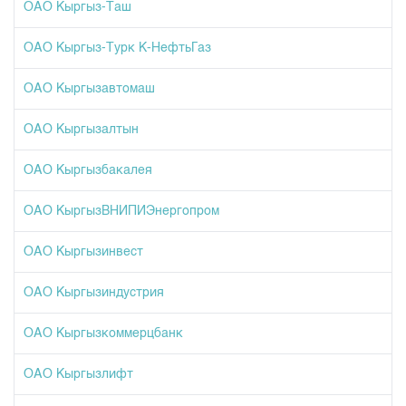
Индекс и Капитализация
ОАО Кыргыз-Таш
Наши партнеры
Финансовый рынок KG
План работы на год
Котировки по ЦБ
Cтратегия развития
Пресс-клуб
ОАО Кыргыз-Турк К-НефтьГаз
Котировки по драг. металлам
Корпоративные документы
25 лет ЗАО КФБ
ОАО Кыргызавтомаш
Расписание аукционов по ГЦБ
Контакты
Результаты аукционов ГЦБ
ОАО Кыргызалтын
Объем ГЦБ в обращении
ОАО Кыргызбакалея
Результаты аукционов по депозитам
ОАО КыргызВНИПИЭнергопром
ОАО Кыргызинвест
ОАО Кыргызиндустрия
ОАО Кыргызкоммерцбанк
ОАО Кыргызлифт