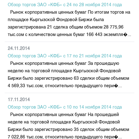
Индекс и Капитализация
Наши партнеры
Финансовый рынок KG
Обзор торгов ЗАО «КФБ» с 24 по 28 ноября 2014 года
План работы на год
Котировки по ЦБ
Рынок корпоративных ценных бумаг По итогам торгов на
Cтратегия развития
Пресс-клуб
площадке Кыргызской Фондовой Биржи была
Котировки по драг. металлам
Корпоративные документы
25 лет ЗАО КФБ
зарегистрирована 21 сделка общим объемом 28 775,96
Расписание аукционов по ГЦБ
Контакты
тыс.сом с количеством ценных бумаг 166 443 экземпля�...
Результаты аукционов ГЦБ
24.11.2014
Объем ГЦБ в обращении
Обзор торгов ЗАО «КФБ» с 17 по 21 ноября 2014 года
Результаты аукционов по депозитам
Рынок корпоративных ценных бумаг За прошедшую
неделю на торговой площадке Кыргызской Фондовой
Биржи было зарегистрировано 63 сделки общим объемом
4 569,33 тыс.сом, относительно предыдущего пери�...
17.11.2014
Обзор торгов ЗАО «КФБ» с 10 по 14 ноября 2014 года
Рынок корпоративных ценных бумаг На прошедшей
неделе на торговой площадке Кыргызской Фондовой
Биржи было зарегистрировано 35 сделок общим объемом
7 022,86 тыс.сом, относительно предыдущего пери�...