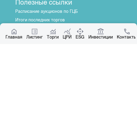
Полезные ссылки
Расписание аукционов по ГЦБ
Итоги последних торгов
Котировки по ЦБ
Главная
Центр раскрытия информации
Листинг
Торги
ЦРИ
ESG
Инвестиции
Контакты
О нас
Общая информация
Контакты
Руководство
Наши партнеры
Контакты
+996 312 31 14 84
+996 551 31 14 84
office@kse.kg