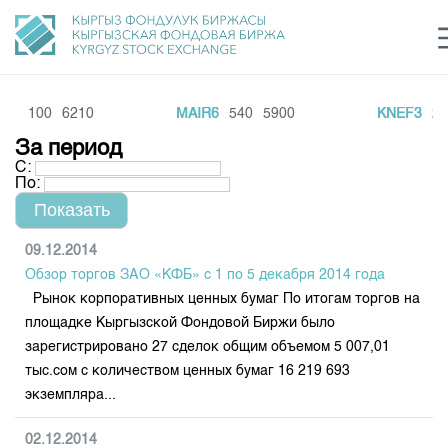
2
100
6210
MAIR6
540
5900
KNEF3
270
Центр раскрытия информации
Сектор устойчивого развития
Ин
login
За период
Финансовый рынок KG
Рус
Кыр
Eng
С:
По:
О нас
Направления
Общая информация
09.12.2014
Обзор торгов ЗАО «КФБ» с 1 по 5 декабря 2014 года
Акционеры
Нормативная база
Товарно-сырьевой сектор
Рынок корпоративных ценных бумаг По итогам торгов на
Руководство
площадке Кыргызской Фондовой Биржи было
Листинг
Статистика торгов
Биржевая деятельность
зарегистрировано 27 сделок общим объемом 5 007,01
Внутренний аудитор
Центр раскрытия информации
тыс.сом с количеством ценных бумаг 16 219 693
Депозитарная деятельность
Комитеты
Учебный центр
Итоги последних торгов
Тарифы
экземпляра...
Центр раскрытия информации
Архив торгов
Участники торгов
Аналитика
Общая информация
02.12.2014