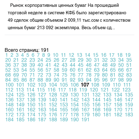
Рынок корпоративных ценных бумаг На прошедшей
торговой неделе в системе КФБ было зарегистрировано
49 сделок общим объемом 2 009,11 тыс.сом с количеством
ценных бумаг 213 092 экземпляра. Весь объем сд...
Всего страниц: 191
1
2
3
4
5
6
7
8
9
10
11
12
13
14
15
16
17
18
19
20
21
22
23
24
25
26
27
28
29
30
31
32
33
34
35
36
37
38
39
40
41
42
43
44
45
46
47
48
49
50
51
52
53
54
55
56
57
58
59
60
61
62
63
64
65
66
67
68
69
70
71
72
73
74
75
76
77
78
79
80
81
82
83
84
85
86
87
88
89
90
91
92
93
94
95
96
97
98
99
100
101
102
103
104
105
106
107
108
109
110
111
112
113
114
115
116
117
118
119
120
121
122
123
124
125
126
127
128
129
130
131
132
133
134
135
136
137
138
139
140
141
142
143
144
145
146
147
148
149
150
151
152
153
154
155
156
157
158
159
160
161
162
163
164
165
166
167
168
169
170
171
172
173
174
175
176
177
178
179
180
181
182
183
184
185
186
187
188
189
190
191