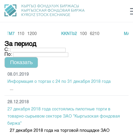
BTM7
110
1200
KKNTb2
100
6210
MAIR6
Центр раскрытия информации
Сектор устойчивого развития
Ин
login
За период
Финансовый рынок KG
Рус
Кыр
Eng
С:
По:
О нас
Направления
Общая информация
08.01.2019
Информация о торгах c 24 по 31 декабря 2018 года
Акционеры
Нормативная база
Товарно-сырьевой сектор
...
Руководство
Листинг
Статистика торгов
Биржевая деятельность
28.12.2018
Внутренний аудитор
Центр раскрытия информации
27 декабря 2018 года состоялись пилотные торги в
Депозитарная деятельность
Комитеты
Учебный центр
Итоги последних торгов
товарно-сырьевом секторе ЗАО "Кыргызская фондовая
Тарифы
Центр раскрытия информации
биржа"
Архив торгов
Участники торгов
Аналитика
Общая информация
27 декабря 2018 года на торговой площадке ЗАО