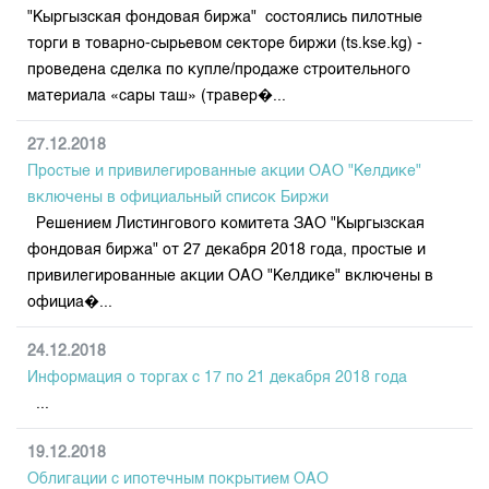
Индекс и Капитализация
Наши партнеры
Финансовый рынок KG
"Кыргызская фондовая биржа" состоялись пилотные
План работы на год
Котировки по ЦБ
торги в товарно-сырьевом секторе биржи (ts.kse.kg) -
Cтратегия развития
Пресс-клуб
проведена сделка по купле/продаже строительного
Котировки по драг. металлам
Корпоративные документы
25 лет ЗАО КФБ
материала «сары таш» (травер�...
Расписание аукционов по ГЦБ
Контакты
27.12.2018
Результаты аукционов ГЦБ
Простые и привилегированные акции ОАО "Келдике"
Объем ГЦБ в обращении
включены в официальный список Биржи
Результаты аукционов по депозитам
Решением Листингового комитета ЗАО "Кыргызская
фондовая биржа" от 27 декабря 2018 года, простые и
привилегированные акции ОАО "Келдике" включены в
официа�...
24.12.2018
Информация о торгах c 17 по 21 декабря 2018 года
...
19.12.2018
Облигации с ипотечным покрытием ОАО