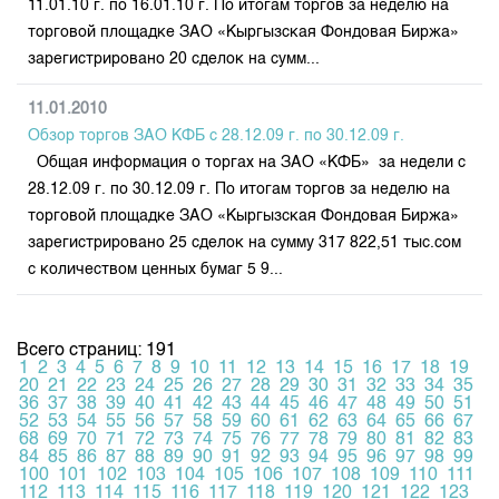
11.01.10 г. по 16.01.10 г. По итогам торгов за неделю на
торговой площадке ЗАО «Кыргызская Фондовая Биржа»
зарегистрировано 20 сделок на сумм...
11.01.2010
Обзор торгов ЗАО КФБ с 28.12.09 г. по 30.12.09 г.
Общая информация о торгах на ЗАО «КФБ» за недели с
28.12.09 г. по 30.12.09 г. По итогам торгов за неделю на
торговой площадке ЗАО «Кыргызская Фондовая Биржа»
зарегистрировано 25 сделок на сумму 317 822,51 тыс.сом
с количеством ценных бумаг 5 9...
Всего страниц: 191
1
2
3
4
5
6
7
8
9
10
11
12
13
14
15
16
17
18
19
20
21
22
23
24
25
26
27
28
29
30
31
32
33
34
35
36
37
38
39
40
41
42
43
44
45
46
47
48
49
50
51
52
53
54
55
56
57
58
59
60
61
62
63
64
65
66
67
68
69
70
71
72
73
74
75
76
77
78
79
80
81
82
83
84
85
86
87
88
89
90
91
92
93
94
95
96
97
98
99
100
101
102
103
104
105
106
107
108
109
110
111
112
113
114
115
116
117
118
119
120
121
122
123