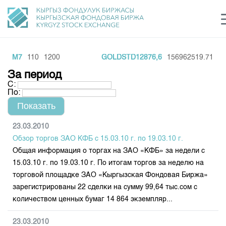
TM7
110
1200
GOLDSTD12876,6
156962519.71
1
Центр раскрытия информации
Сектор устойчивого развития
Ин
login
За период
Финансовый рынок KG
Рус
Кыр
Eng
С:
По:
О нас
Направления
Общая информация
23.03.2010
Обзор торгов ЗАО КФБ с 15.03.10 г. по 19.03.10 г.
Акционеры
Нормативная база
Товарно-сырьевой сектор
Общая информация о торгах на ЗАО «КФБ» за недели с
Руководство
15.03.10 г. по 19.03.10 г. По итогам торгов за неделю на
Листинг
Статистика торгов
Биржевая деятельность
торговой площадке ЗАО «Кыргызская Фондовая Биржа»
Внутренний аудитор
Центр раскрытия информации
зарегистрированы 22 сделки на сумму 99,64 тыс.сом с
Депозитарная деятельность
Комитеты
Учебный центр
Итоги последних торгов
Тарифы
количеством ценных бумаг 14 864 экземпляр...
Центр раскрытия информации
Архив торгов
Участники торгов
Аналитика
Общая информация
23.03.2010