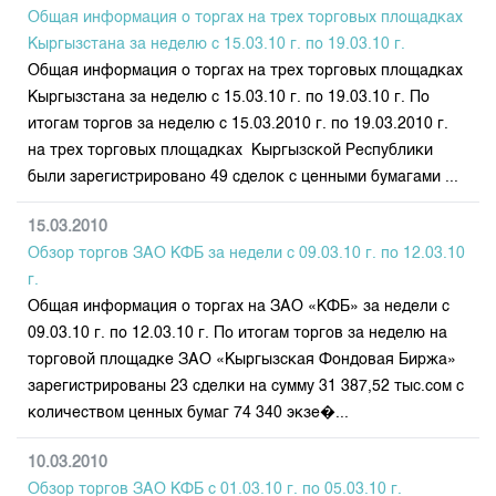
Индекс и Капитализация
Наши партнеры
Финансовый рынок KG
Общая информация о торгах на трех торговых площадках
План работы на год
Котировки по ЦБ
Кыргызстана за неделю с 15.03.10 г. по 19.03.10 г.
Cтратегия развития
Пресс-клуб
Общая информация о торгах на трех торговых площадках
Котировки по драг. металлам
Корпоративные документы
25 лет ЗАО КФБ
Кыргызстана за неделю с 15.03.10 г. по 19.03.10 г. По
Расписание аукционов по ГЦБ
Контакты
итогам торгов за неделю с 15.03.2010 г. по 19.03.2010 г.
на трех торговых площадках Кыргызской Республики
Результаты аукционов ГЦБ
были зарегистрировано 49 сделок с ценными бумагами ...
Объем ГЦБ в обращении
Результаты аукционов по депозитам
15.03.2010
Обзор торгов ЗАО КФБ за недели с 09.03.10 г. по 12.03.10
г.
Общая информация о торгах на ЗАО «КФБ» за недели с
09.03.10 г. по 12.03.10 г. По итогам торгов за неделю на
торговой площадке ЗАО «Кыргызская Фондовая Биржа»
зарегистрированы 23 сделки на сумму 31 387,52 тыс.сом с
количеством ценных бумаг 74 340 экзе�...
10.03.2010
Обзор торгов ЗАО КФБ с 01.03.10 г. по 05.03.10 г.