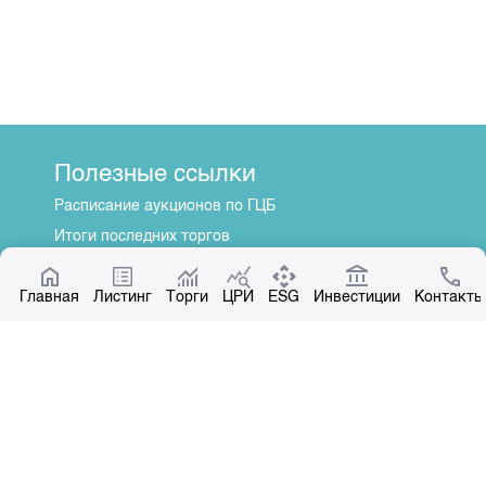
Полезные ссылки
Расписание аукционов по ГЦБ
Итоги последних торгов
Котировки по ЦБ
Главная
Центр раскрытия информации
Листинг
Торги
ЦРИ
ESG
Инвестиции
Контакты
О нас
Общая информация
Контакты
Руководство
Наши партнеры