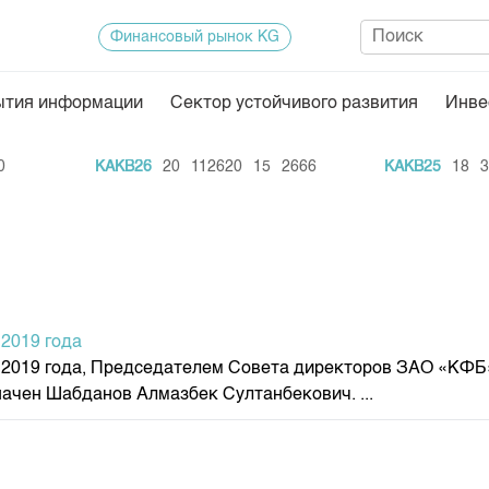
Финансовый рынок KG
ытия информации
Сектор устойчивого развития
Инве
Нормативная база
Статисти
KAKB26
20
112620
15
2666
KAKB25
18
3500
ектор
Биржевая деятельность
Итоги пос
Депозитарная деятельность
Архив тор
нформации
Центр раскрытия информации
Индекс и 
Котировки
2019 года
Котировки
 2019 года, Председателем Совета директоров ЗАО «КФБ
KG
Расписани
чен Шабданов Алмазбек Султанбекович. ...
Результат
Объем ГЦ
Результат