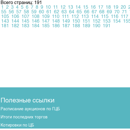
Всего страниц: 191
1
2
3
4
5
6
7
8
9
10
11
12
13
14
15
16
17
18
19
20
55
56
57
58
59
60
61
62
63
64
65
66
67
68
69
70
71
105
106
107
108
109
110
111
112
113
114
115
116
117
143
144
145
146
147
148
149
150
151
152
153
154
15
181
182
183
184
185
186
187
188
189
190
191
Полезные ссылки
Расписание аукционов по ГЦБ
Итоги последних торгов
Котировки по ЦБ