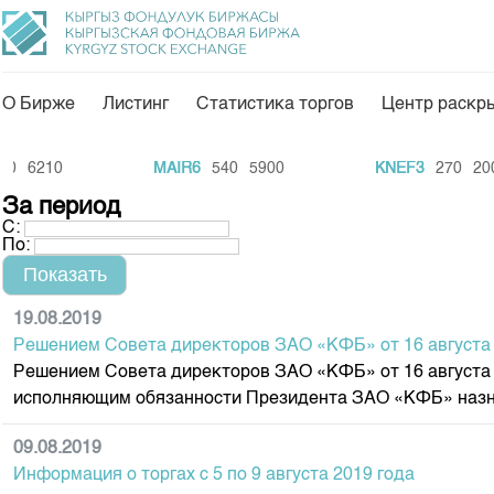
О Бирже
Листинг
Статистика торгов
Центр раскр
О нас
Направления
6210
MAIR6
540
5900
KNEF3
270
200
Общая информация
Товарно-сырьевой с
За период
С:
Акционеры
Листинг
По:
Руководство
Центр раскрытия и
Внутренний аудитор
Тарифы
19.08.2019
Решением Совета директоров ЗАО «КФБ» от 16 августа 
Аналитика
Комитеты
Решением Совета директоров ЗАО «КФБ» от 16 августа
Финансовый рынок 
Участники торгов
исполняющим обязанности Президента ЗАО «КФБ» назна
Пресс-клуб
Наши партнеры
09.08.2019
25 лет ЗАО КФБ
Cтратегия развития
Информация о торгах c 5 по 9 августа 2019 года