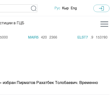
login
Рус
Кыр
Eng
стиции в ГЦБ
ка торгов
Учебный центр
0
MAIR5
420
2366
ELST7
.9
153780
ледних торгов
Общая информация
гов
План работы на год
Капитализация
 по ЦБ
 по драг. металлам
» избран Пирматов Рахатбек Толобаевич. Временно
е аукционов по ГЦБ
ы аукционов ГЦБ
Б в обращении
ы аукционов по