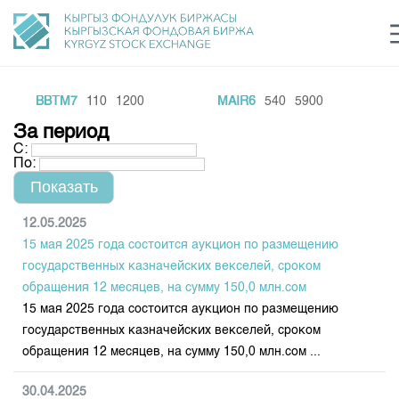
BBTM7
110
1200
MAIR6
540
5900
KK
Центр раскрытия информации
Сектор устойчивого развития
Ин
login
За период
Финансовый рынок KG
Рус
Кыр
Eng
С:
По:
О нас
Направления
Общая информация
12.05.2025
15 мая 2025 года состоится аукцион по размещению
Акционеры
Нормативная база
Товарно-сырьевой сектор
государственных казначейских векселей, сроком
Руководство
обращения 12 месяцев, на сумму 150,0 млн.сом
Листинг
Статистика торгов
Биржевая деятельность
15 мая 2025 года состоится аукцион по размещению
Внутренний аудитор
Центр раскрытия информации
государственных казначейских векселей, сроком
Депозитарная деятельность
Комитеты
Учебный центр
Итоги последних торгов
Тарифы
обращения 12 месяцев, на сумму 150,0 млн.сом ...
Центр раскрытия информации
Архив торгов
Участники торгов
Аналитика
Общая информация
30.04.2025