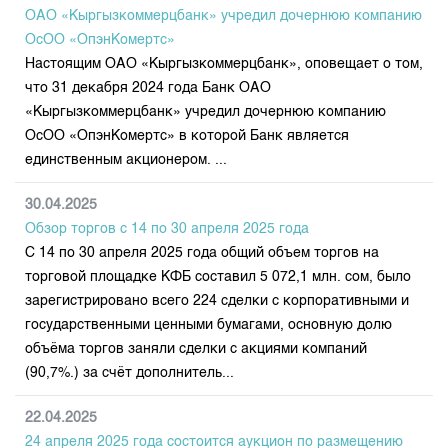
Индекс и Капитализация
Наши партнеры
Финансовый рынок KG
ОАО «Кыргызкоммерцбанк» учредил дочернюю компанию
План работы на год
Котировки по ЦБ
ОсОО «ОпэнКомертс»
Cтратегия развития
Пресс-клуб
Настоящим ОАО «Кыргызкоммерцбанк», оповещает о том,
Котировки по драг. металлам
Корпоративные документы
25 лет ЗАО КФБ
что 31 декабря 2024 года Банк ОАО
Расписание аукционов по ГЦБ
Контакты
«Кыргызкоммерцбанк» учредил дочернюю компанию
ОсОО «ОпэнКомертс» в которой Банк является
Результаты аукционов ГЦБ
единственным акционером. ...
Объем ГЦБ в обращении
Результаты аукционов по депозитам
30.04.2025
Обзор торгов с 14 по 30 апреля 2025 года
С 14 по 30 апреля 2025 года общий объем торгов на
торговой площадке КФБ составил 5 072,1 млн. сом, было
зарегистрировано всего 224 сделки с корпоративными и
государственными ценными бумагами, основную долю
объёма торгов заняли сделки с акциями компаний
(90,7%.) за счёт дополнитель...
22.04.2025
24 апреля 2025 года состоится аукцион по размещению