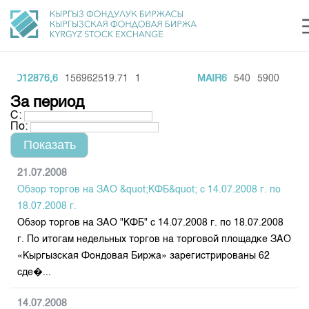
D12876,6
156962519.71
1
MAIR6
540
5900
Центр раскрытия информации
Сектор устойчивого развития
Ин
login
За период
Финансовый рынок KG
Рус
Кыр
Eng
С:
По:
О нас
Направления
Общая информация
21.07.2008
Обзор торгов на ЗАО &quot;КФБ&quot; с 14.07.2008 г. по
Акционеры
Нормативная база
Товарно-сырьевой сектор
18.07.2008 г.
Руководство
Обзор торгов на ЗАО "КФБ" с 14.07.2008 г. по 18.07.2008
Листинг
Статистика торгов
Биржевая деятельность
г. По итогам недельных торгов на торговой площадке ЗАО
Внутренний аудитор
Центр раскрытия информации
«Кыргызская Фондовая Биржа» зарегистрированы 62
Депозитарная деятельность
Комитеты
Учебный центр
Итоги последних торгов
Тарифы
сде�...
Центр раскрытия информации
Архив торгов
Участники торгов
Аналитика
Общая информация
14.07.2008