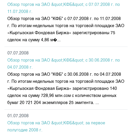
Индекс и Капитализация
Наши партнеры
Финансовый рынок KG
Обзор торгов на ЗАО &quot;КФБ&quot; с 07.07.2008 г. по
План работы на год
Котировки по ЦБ
11.07.2008 г.
Cтратегия развития
Пресс-клуб
Обзор торгов на ЗАО "КФБ" с 07.07.2008 г. по 11.07.2008
Котировки по драг. металлам
Корпоративные документы
25 лет ЗАО КФБ
г. По итогам недельных торгов на торговой площадке ЗАО
Расписание аукционов по ГЦБ
Контакты
«Кыргызская Фондовая Биржа» зарегистрированы 75
сделок на сумму 4,86 м�...
Результаты аукционов ГЦБ
Объем ГЦБ в обращении
07.07.2008
Результаты аукционов по депозитам
Обзор торгов на ЗАО &quot;КФБ&quot; с 30.06.2008 г. по
04.07.2008 г.
Обзор торгов на ЗАО "КФБ" с 30.06.2008 г. по 04.07.2008
г. По итогам недельных торгов на торговой площадке ЗАО
«Кыргызская Фондовая Биржа» зарегистрировано 140
сделок на сумму 728,96 млн.сом с количеством ценных
бумаг 20 721 204 экземпляров 25 эмитента. ...
01.07.2008
Обзор торгов на ЗАО &quot;КФБ&quot; за первое
полугодие 2008 г.