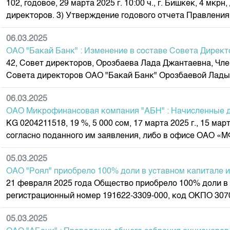
102, годовое, 29 марта 2025 г. 10:00 ч., г. Бишкек, 4 мк
Корпоративные документы
директоров. 3) Утверждение годового отчета Правления. 
Контакты
06.03.2025
ОАО "Бакай Банк" : Изменение в составе Совета Директ
42, Совет директоров, Орозбаева Лада Джантаевна, Член 
Совета директоров ОАО "Бакай Банк" Орозбаевой Лады 
06.03.2025
ОАО Микрофинансовая компания "АБН" : Начисленные 
КG 0204211518, 19 %, 5 000 сом, 17 марта 2025 г., 15 м
согласно поданного им заявления, либо в офисе ОАО «МФ
05.03.2025
ОАО "Роял" приобрело 100% доли в уставном капитале
21 февраля 2025 года Общество приобрело 100% доли в
регистрационный номер 191622-3309-000, код ОКПО 3070
05.03.2025