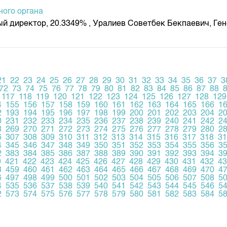
ного органа
й директор, 20.3349% , Уралиев Советбек Бекпаевич, Ге
21
22
23
24
25
26
27
28
29
30
31
32
33
34
35
36
37
3
72
73
74
75
76
77
78
79
80
81
82
83
84
85
86
87
88
117
118
119
120
121
122
123
124
125
126
127
128
129
4
155
156
157
158
159
160
161
162
163
164
165
166
1
2
193
194
195
196
197
198
199
200
201
202
203
204
2
0
231
232
233
234
235
236
237
238
239
240
241
242
2
8
269
270
271
272
273
274
275
276
277
278
279
280
2
6
307
308
309
310
311
312
313
314
315
316
317
318
31
4
345
346
347
348
349
350
351
352
353
354
355
356
3
2
383
384
385
386
387
388
389
390
391
392
393
394
3
0
421
422
423
424
425
426
427
428
429
430
431
432
43
8
459
460
461
462
463
464
465
466
467
468
469
470
4
6
497
498
499
500
501
502
503
504
505
506
507
508
5
4
535
536
537
538
539
540
541
542
543
544
545
546
5
2
573
574
575
576
577
578
579
580
581
582
583
584
5