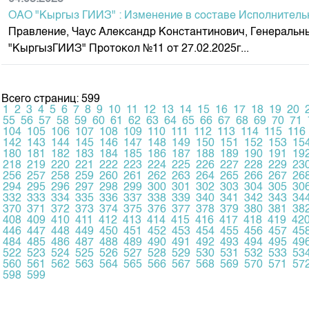
ОАО "Кыргыз ГИИЗ" : Изменение в составе Исполнитель
Правление, Чаус Александр Константинович, Генеральны
"КыргызГИИЗ" Протокол №11 от 27.02.2025г...
Всего страниц: 599
1
2
3
4
5
6
7
8
9
10
11
12
13
14
15
16
17
18
19
20
55
56
57
58
59
60
61
62
63
64
65
66
67
68
69
70
71
104
105
106
107
108
109
110
111
112
113
114
115
116
142
143
144
145
146
147
148
149
150
151
152
153
15
180
181
182
183
184
185
186
187
188
189
190
191
19
218
219
220
221
222
223
224
225
226
227
228
229
23
256
257
258
259
260
261
262
263
264
265
266
267
26
294
295
296
297
298
299
300
301
302
303
304
305
30
332
333
334
335
336
337
338
339
340
341
342
343
34
370
371
372
373
374
375
376
377
378
379
380
381
38
408
409
410
411
412
413
414
415
416
417
418
419
42
446
447
448
449
450
451
452
453
454
455
456
457
45
484
485
486
487
488
489
490
491
492
493
494
495
49
522
523
524
525
526
527
528
529
530
531
532
533
53
560
561
562
563
564
565
566
567
568
569
570
571
57
598
599