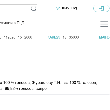
login
Рус
Кыр
Eng
стиции в ГЦБ
ка торгов
Учебный центр
12620
15
2666
KAKB25
18
35000
MAIR5
42
ледних торгов
Общая информация
гов
План работы на год
Капитализация
 по ЦБ
 по драг. металлам
за 100 % голосов, Журавлеву Т.Н. - за 100 % голосов,
е аукционов по ГЦБ
 - 99,82% голосов, вопро...
ы аукционов ГЦБ
Б в обращении
ы аукционов по