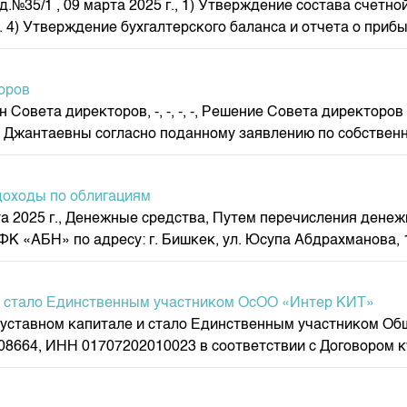
рн, д.№35/1 , 09 марта 2025 г., 1) Утверждение состава сче
депозита
4) Утверждение бухгалтерского баланса и отчета о прибыля
оров
Совета директоров, -, -, -, -, Решение Совета директоро
Джантаевны согласно поданному заявлению по собственн
доходы по облигациям
арта 2025 г., Денежные средства, Путем перечисления ден
К «АБН» по адресу: г. Бишкек, ул. Юсупа Абдрахманова, 1
 и стало Единственным участником ОсОО «Интер КИТ»
 уставном капитале и стало Единственным участником Об
8664, ИНН 01707202010023 в соответствии с Договором к