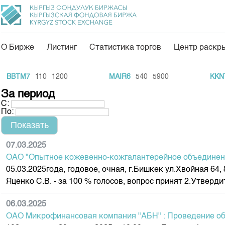
О Бирже
Листинг
Статистика торгов
Центр раскр
О нас
Направления
BTM7
110
1200
MAIR6
540
5900
KKNTb2
Общая информация
Товарно-сырьевой с
За период
С:
Акционеры
Листинг
По:
Руководство
Центр раскрытия и
Внутренний аудитор
Тарифы
07.03.2025
ОАО "Опытное кожевенно-кожгалантерейное объединени
Аналитика
Комитеты
05.03.2025года, годовое, очная, г.Бишкек ул.Хвойная 64, 
Финансовый рынок 
Участники торгов
Яценко С.В. - за 100 % голосов, вопрос принят 2.Утвердит
Пресс-клуб
Наши партнеры
06.03.2025
25 лет ЗАО КФБ
Cтратегия развития
ОАО Микрофинансовая компания "АБН" : Проведение об