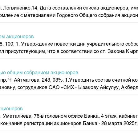
к, ул. Логвиненко,14, Дата составления списка акционеров,
омление с материалами Годового Общего собрания акционе
ем акционеров
 138, 100, 1. Утверждение повестки дня учредительного соб
 присутствующим, что в соответствии со ст. Закона Кырг
тые общим собранием акционеров
к, пр. Ч. Айтматова, 243, 93%, 1.Утвердить состав счетно
новну, сотрудников ОАО «СИХ» Ызакову Айсулуу, Акберди
кционеров
, ул. Уметалиева, 76-в головном офисе Банка, 4 этаж, каби
кончания регистрации акционеров Банка - 28 марта 2025г. в