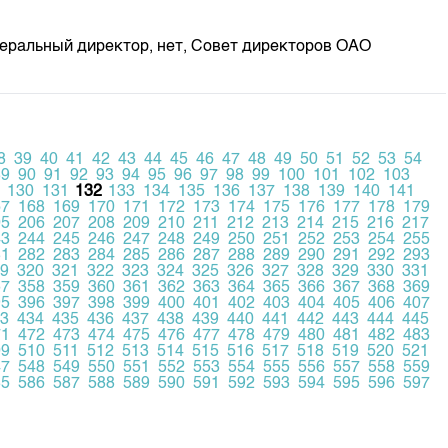
неральный директор, нет, Совет директоров ОАО
8
39
40
41
42
43
44
45
46
47
48
49
50
51
52
53
54
89
90
91
92
93
94
95
96
97
98
99
100
101
102
103
130
131
132
133
134
135
136
137
138
139
140
141
67
168
169
170
171
172
173
174
175
176
177
178
179
05
206
207
208
209
210
211
212
213
214
215
216
217
43
244
245
246
247
248
249
250
251
252
253
254
255
81
282
283
284
285
286
287
288
289
290
291
292
293
9
320
321
322
323
324
325
326
327
328
329
330
331
57
358
359
360
361
362
363
364
365
366
367
368
369
95
396
397
398
399
400
401
402
403
404
405
406
407
3
434
435
436
437
438
439
440
441
442
443
444
445
71
472
473
474
475
476
477
478
479
480
481
482
483
09
510
511
512
513
514
515
516
517
518
519
520
521
47
548
549
550
551
552
553
554
555
556
557
558
559
85
586
587
588
589
590
591
592
593
594
595
596
597