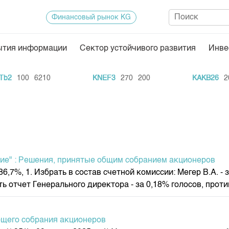
Финансовый рынок KG
ытия информации
Сектор устойчивого развития
Инве
Нормативная база
Статисти
100
6210
KNEF3
270
200
KAKB26
20
1
ектор
Биржевая деятельность
Итоги пос
Депозитарная деятельность
Архив тор
нформации
Центр раскрытия информации
Индекс и 
Котировки
е" : Решения, принятые общим собранием акционеров
Котировки
86,7%, 1. Избрать в состав счетной комиссии: Мегер В.А. - 
KG
Расписани
ь отчет Генерального директора - за 0,18% голосов, против
Результат
Объем ГЦ
щего собрания акционеров
Результат