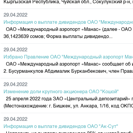
Кыргызская Республика, Чуйская обл., Сокулукский р-н, г
Корпоративные документы
Контакты
29.04.2022
Информация о выплате дивидендов ОАО "Международны
ОАО «Международный аэропорт «Манас» (далее - ОАО «
36,1423639 сомов; Форма выплаты дивидендо...
29.04.2022
Избрано Правление ОАО "Международный аэропорт Ман
ОАО «Международный аэропорт «Манас» сообщает об и
2. Бусурманкулов Абдималик Бурканбекович, член Правл
29.04.2022
Изменение доли крупного акционера ОАО "Кошой"
25 апреля 2022 года ЗАО «Центральный депозитарий» п
(Местонахождение: г. Бишкек, ул. Анкара, 1/16, код ОКП
29.04.2022
Информация о выплате дивидендов ОАО "Ак-Сут"