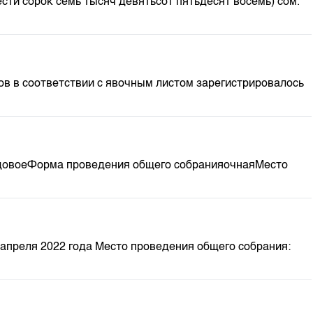
сти сорок семь тысяч девятьсот пятьдесят восемь) сом.
ов в соответствии с явочным листом зарегистрировалось
годовоеФорма проведения общего собранияочнаяМесто
апреля 2022 года Место проведения общего собрания: