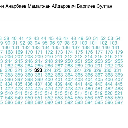
вич Анарбаев Маматжан Айдарович Барпиев Султан
8
39
40
41
42
43
44
45
46
47
48
49
50
51
52
53
54
89
90
91
92
93
94
95
96
97
98
99
100
101
102
103
130
131
132
133
134
135
136
137
138
139
140
141
67
168
169
170
171
172
173
174
175
176
177
178
179
05
206
207
208
209
210
211
212
213
214
215
216
217
43
244
245
246
247
248
249
250
251
252
253
254
255
81
282
283
284
285
286
287
288
289
290
291
292
293
9
320
321
322
323
324
325
326
327
328
329
330
331
57
358
359
360
361
362
363
364
365
366
367
368
369
95
396
397
398
399
400
401
402
403
404
405
406
407
3
434
435
436
437
438
439
440
441
442
443
444
445
71
472
473
474
475
476
477
478
479
480
481
482
483
09
510
511
512
513
514
515
516
517
518
519
520
521
47
548
549
550
551
552
553
554
555
556
557
558
559
85
586
587
588
589
590
591
592
593
594
595
596
597