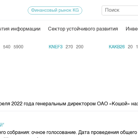
Финансовый рынок KG
ытия информации
Сектор устойчивого развития
Инве
Нормативная база
Статисти
40
5900
KNEF3
270
200
KAKB26
20
1126
ектор
Биржевая деятельность
Итоги пос
Депозитарная деятельность
Архив тор
нформации
Центр раскрытия информации
Индекс и 
Котировки
Котировки
ля 2022 года генеральным директором ОАО «Кошой» назн
KG
Расписани
Результат
й"
Объем ГЦ
о собрания: очное голосование. Дата проведения общего с
Результат