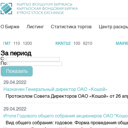
О Бирже
Листинг
Статистика торгов
Центр раскр
О нас
Направления
M7
110
1200
KKNTb2
100
6210
MAIR6
5
Общая информация
Товарно-сырьевой с
За период
С:
Акционеры
Листинг
По:
Руководство
Центр раскрытия и
Внутренний аудитор
Тарифы
29.04.2022
Назначен Генеральный директор ОАО «Кошой»
Аналитика
Комитеты
Протоколом Совета Директоров ОАО «Кошой» от 26 апре
Финансовый рынок 
Участники торгов
Пресс-клуб
29.04.2022
Наши партнеры
Итоги Годового общего собрания акционеров ОАО "Кошо
25 лет ЗАО КФБ
Cтратегия развития
Вид общего собрания: годовое. Форма проведения общег