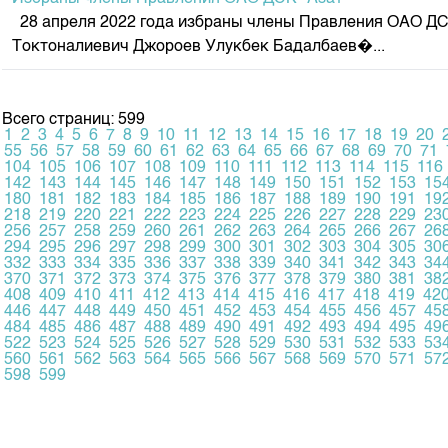
28 апреля 2022 года избраны члены Правления ОАО ДС
Токтоналиевич Джороев Улукбек Бадалбаев�...
Всего страниц: 599
1
2
3
4
5
6
7
8
9
10
11
12
13
14
15
16
17
18
19
20
55
56
57
58
59
60
61
62
63
64
65
66
67
68
69
70
71
104
105
106
107
108
109
110
111
112
113
114
115
116
142
143
144
145
146
147
148
149
150
151
152
153
15
180
181
182
183
184
185
186
187
188
189
190
191
19
218
219
220
221
222
223
224
225
226
227
228
229
23
256
257
258
259
260
261
262
263
264
265
266
267
26
294
295
296
297
298
299
300
301
302
303
304
305
30
332
333
334
335
336
337
338
339
340
341
342
343
34
370
371
372
373
374
375
376
377
378
379
380
381
38
408
409
410
411
412
413
414
415
416
417
418
419
42
446
447
448
449
450
451
452
453
454
455
456
457
45
484
485
486
487
488
489
490
491
492
493
494
495
49
522
523
524
525
526
527
528
529
530
531
532
533
53
560
561
562
563
564
565
566
567
568
569
570
571
57
598
599