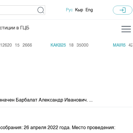
login
Рус
Кыр
Eng
стиции в ГЦБ
ка торгов
Учебный центр
20
15
2666
KAKB25
18
35000
MAIR5
420
ледних торгов
Общая информация
гов
План работы на год
Капитализация
 по ЦБ
 по драг. металлам
ачен Барбалат Александр Иванович. ...
е аукционов по ГЦБ
ы аукционов ГЦБ
Б в обращении
обрания: 26 апреля 2022 года. Место проведения:
ы аукционов по