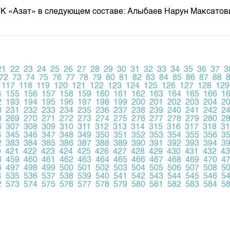
К «Азат» в следующем составе: Алыбаев Нарун Максато
21
22
23
24
25
26
27
28
29
30
31
32
33
34
35
36
37
3
72
73
74
75
76
77
78
79
80
81
82
83
84
85
86
87
88
117
118
119
120
121
122
123
124
125
126
127
128
129
4
155
156
157
158
159
160
161
162
163
164
165
166
1
2
193
194
195
196
197
198
199
200
201
202
203
204
2
0
231
232
233
234
235
236
237
238
239
240
241
242
2
8
269
270
271
272
273
274
275
276
277
278
279
280
2
6
307
308
309
310
311
312
313
314
315
316
317
318
31
4
345
346
347
348
349
350
351
352
353
354
355
356
3
2
383
384
385
386
387
388
389
390
391
392
393
394
3
0
421
422
423
424
425
426
427
428
429
430
431
432
43
8
459
460
461
462
463
464
465
466
467
468
469
470
4
6
497
498
499
500
501
502
503
504
505
506
507
508
5
4
535
536
537
538
539
540
541
542
543
544
545
546
5
2
573
574
575
576
577
578
579
580
581
582
583
584
5