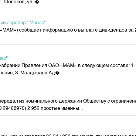
. Шопоков, ул. �...
депозита
й аэропорт Манас"
МАМ») сообщает информацию о выплате дивидендов за 20
ас"
збрании Правления ОАО «МАМ» в следующем составе: 1. 
ения; 3. Малдыбаев Ад�...
ередал из номинального держания Обществу с ограниченн
О 29406970) 2 952 простые именны...