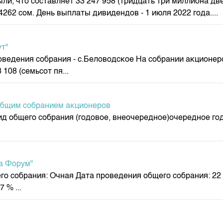
, что составляет 33 247 958 (тридцать три миллиона две
262 сом. День выплаты дивидендов - 1 июля 2022 года....
ут"
роведения собрания - с.Беловодское На собрании акционер
108 (семьсот пя...
общим собранием акционеров
ид общего собрания (годовое, внеочередное)очередное 
а Форум"
о собрания: Очная Дата проведения общего собрания: 22 
 % ...