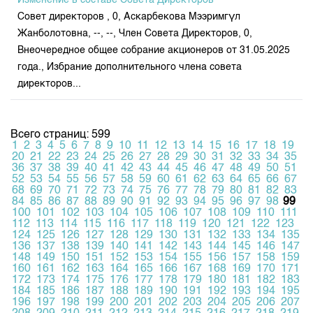
Изменение в составе Совета Директоров
Совет директоров , 0, Аскарбекова Мээримгүл
Жанболотовна, --, --, Член Совета Директоров, 0,
Внеочередное общее собрание акционеров от 31.05.2025
года., Избрание дополнительного члена совета
директоров...
Всего страниц: 599
1
2
3
4
5
6
7
8
9
10
11
12
13
14
15
16
17
18
19
20
21
22
23
24
25
26
27
28
29
30
31
32
33
34
35
36
37
38
39
40
41
42
43
44
45
46
47
48
49
50
51
52
53
54
55
56
57
58
59
60
61
62
63
64
65
66
67
68
69
70
71
72
73
74
75
76
77
78
79
80
81
82
83
84
85
86
87
88
89
90
91
92
93
94
95
96
97
98
99
100
101
102
103
104
105
106
107
108
109
110
111
112
113
114
115
116
117
118
119
120
121
122
123
124
125
126
127
128
129
130
131
132
133
134
135
136
137
138
139
140
141
142
143
144
145
146
147
148
149
150
151
152
153
154
155
156
157
158
159
160
161
162
163
164
165
166
167
168
169
170
171
172
173
174
175
176
177
178
179
180
181
182
183
184
185
186
187
188
189
190
191
192
193
194
195
196
197
198
199
200
201
202
203
204
205
206
207