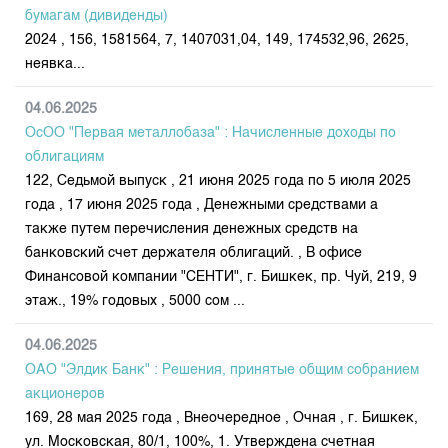
Индекс и Капитализация
Наши партнеры
Финансовый рынок KG
бумагам (дивиденды)
План работы на год
Котировки по ЦБ
2024 , 156, 1581564, 7, 1407031,04, 149, 174532,96, 2625,
Cтратегия развития
Пресс-клуб
неявка...
Котировки по драг. металлам
Корпоративные документы
25 лет ЗАО КФБ
Расписание аукционов по ГЦБ
04.06.2025
Контакты
ОсОО "Первая металлобаза" : Начисленные доходы по
Результаты аукционов ГЦБ
облигациям
Объем ГЦБ в обращении
122, Седьмой выпуск , 21 июня 2025 года по 5 июля 2025
Результаты аукционов по депозитам
года , 17 июня 2025 года , Денежными средствами а
также путем перечисления денежных средств на
банковский счет держателя облигаций. , В офисе
Финансовой компании "СЕНТИ", г. Бишкек, пр. Чуй, 219, 9
этаж., 19% годовых , 5000 сом ...
04.06.2025
ОАО "Элдик Банк" : Решения, принятые общим собранием
акционеров
169, 28 мая 2025 года , Внеочередное , Очная , г. Бишкек,
ул. Московская, 80/1, 100%, 1. Утверждена счетная