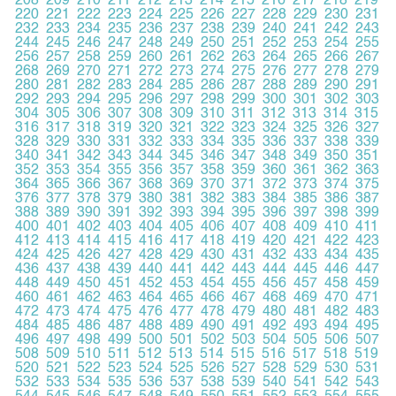
208
209
210
211
212
213
214
215
216
217
218
219
220
221
222
223
224
225
226
227
228
229
230
231
232
233
234
235
236
237
238
239
240
241
242
243
244
245
246
247
248
249
250
251
252
253
254
255
256
257
258
259
260
261
262
263
264
265
266
267
268
269
270
271
272
273
274
275
276
277
278
279
280
281
282
283
284
285
286
287
288
289
290
291
292
293
294
295
296
297
298
299
300
301
302
303
304
305
306
307
308
309
310
311
312
313
314
315
316
317
318
319
320
321
322
323
324
325
326
327
328
329
330
331
332
333
334
335
336
337
338
339
340
341
342
343
344
345
346
347
348
349
350
351
352
353
354
355
356
357
358
359
360
361
362
363
364
365
366
367
368
369
370
371
372
373
374
375
376
377
378
379
380
381
382
383
384
385
386
387
388
389
390
391
392
393
394
395
396
397
398
399
400
401
402
403
404
405
406
407
408
409
410
411
412
413
414
415
416
417
418
419
420
421
422
423
424
425
426
427
428
429
430
431
432
433
434
435
436
437
438
439
440
441
442
443
444
445
446
447
448
449
450
451
452
453
454
455
456
457
458
459
460
461
462
463
464
465
466
467
468
469
470
471
472
473
474
475
476
477
478
479
480
481
482
483
484
485
486
487
488
489
490
491
492
493
494
495
496
497
498
499
500
501
502
503
504
505
506
507
508
509
510
511
512
513
514
515
516
517
518
519
520
521
522
523
524
525
526
527
528
529
530
531
532
533
534
535
536
537
538
539
540
541
542
543