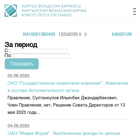
KA10001280426
12258039.5
5
KA500128042
Центр раскрытия информации
Сектор устойчивого развития
Ин
login
За период
Финансовый рынок KG
Рус
Кыр
Eng
С:
По:
О нас
Направления
Общая информация
05.06.2025
ОАО "Государственная лизинговая компания" : Изменение
Акционеры
Нормативная база
Товарно-сырьевой сектор
в составе Исполнительного органа
Руководство
Правление, Султанкулов Ильичбек Джандарбекович,
Листинг
Статистика торгов
Биржевая деятельность
Член Правления, нет, Решение Совета Директоров от 13
Внутренний аудитор
Центр раскрытия информации
мая 2025 года...
Депозитарная деятельность
Комитеты
Учебный центр
Итоги последних торгов
Тарифы
Центр раскрытия информации
04.06.2025
Архив торгов
Участники торгов
Аналитика
Общая информация
ОАО "Медиа Форум" : Выплаченные доходы по ценным