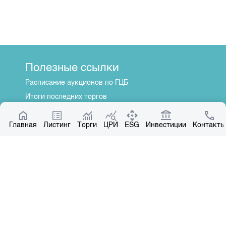
Полезные ссылки
Расписание аукционов по ГЦБ
Итоги последних торгов
Котировки по ЦБ
Главная
Центр раскрытия информации
Листинг
Торги
ЦРИ
ESG
Инвестиции
Контакты
О нас
Общая информация
Контакты
Руководство
Наши партнеры
Контакты