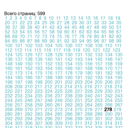
Всего страниц: 599
1
2
3
4
5
6
7
8
9
10
11
12
13
14
15
16
17
18
19
20
21
22
23
24
25
26
27
28
29
30
31
32
33
34
35
36
37
38
39
40
41
42
43
44
45
46
47
48
49
50
51
52
53
54
55
56
57
58
59
60
61
62
63
64
65
66
67
68
69
70
71
72
73
74
75
76
77
78
79
80
81
82
83
84
85
86
87
88
89
90
91
92
93
94
95
96
97
98
99
100
101
102
103
104
105
106
107
108
109
110
111
112
113
114
115
116
117
118
119
120
121
122
123
124
125
126
127
128
129
130
131
132
133
134
135
136
137
138
139
140
141
142
143
144
145
146
147
148
149
150
151
152
153
154
155
156
157
158
159
160
161
162
163
164
165
166
167
168
169
170
171
172
173
174
175
176
177
178
179
180
181
182
183
184
185
186
187
188
189
190
191
192
193
194
195
196
197
198
199
200
201
202
203
204
205
206
207
208
209
210
211
212
213
214
215
216
217
218
219
220
221
222
223
224
225
226
227
228
229
230
231
232
233
234
235
236
237
238
239
240
241
242
243
244
245
246
247
248
249
250
251
252
253
254
255
256
257
258
259
260
261
262
263
264
265
266
267
268
269
270
271
272
273
274
275
276
277
278
279
280
281
282
283
284
285
286
287
288
289
290
291
292
293
294
295
296
297
298
299
300
301
302
303
304
305
306
307
308
309
310
311
312
313
314
315