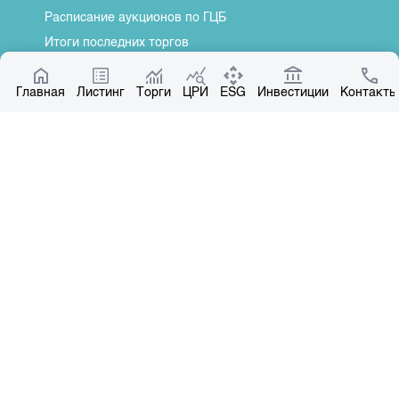
Расписание аукционов по ГЦБ
Итоги последних торгов
Котировки по ЦБ
Главная
Центр раскрытия информации
Листинг
Торги
ЦРИ
ESG
Инвестиции
Контакты
О нас
Общая информация
Контакты
Руководство
Наши партнеры
Контакты
+996 312 31 14 84
+996 551 31 14 84
office@kse.kg