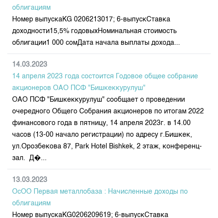
Индекс и Капитализация
Наши партнеры
Финансовый рынок KG
облигациям
План работы на год
Котировки по ЦБ
Номер выпускаKG 0206213017; 6-выпускСтавка
Cтратегия развития
Пресс-клуб
доходности15,5% годовыхНоминальная стоимость
Котировки по драг. металлам
Корпоративные документы
25 лет ЗАО КФБ
облигации1 000 сомДата начала выплаты дохода...
Расписание аукционов по ГЦБ
Контакты
14.03.2023
Результаты аукционов ГЦБ
14 апреля 2023 года состоится Годовое общее собрание
Объем ГЦБ в обращении
акционеров ОАО ПСФ "Бишкеккурулуш"
Результаты аукционов по депозитам
ОАО ПСФ "Бишкеккурулуш" сообщает о проведении
очередного Общего Собрания акционеров по итогам 2022
финансового года в пятницу, 14 апреля 2023г. в 14.00
часов (13-00 начало регистрации) по адресу г.Бишкек,
ул.Орозбекова 87, Park Hotel Bishkek, 2 этаж, конференц-
зал. Д�...
13.03.2023
ОсОО Первая металлобаза : Начисленные доходы по
облигациям
Номер выпускаKG0206209619; 6-выпускСтавка