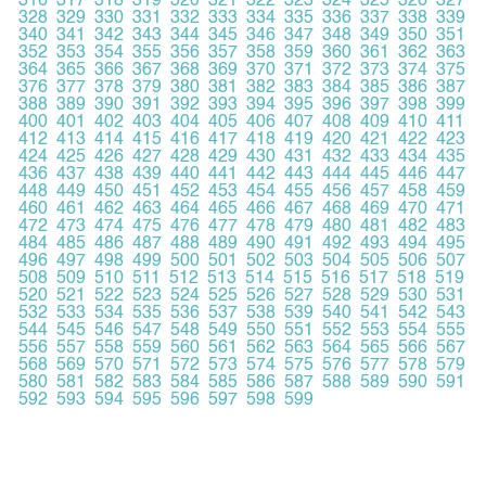
316
317
318
319
320
321
322
323
324
325
326
327
328
329
330
331
332
333
334
335
336
337
338
339
340
341
342
343
344
345
346
347
348
349
350
351
352
353
354
355
356
357
358
359
360
361
362
363
364
365
366
367
368
369
370
371
372
373
374
375
376
377
378
379
380
381
382
383
384
385
386
387
388
389
390
391
392
393
394
395
396
397
398
399
400
401
402
403
404
405
406
407
408
409
410
411
412
413
414
415
416
417
418
419
420
421
422
423
424
425
426
427
428
429
430
431
432
433
434
435
436
437
438
439
440
441
442
443
444
445
446
447
448
449
450
451
452
453
454
455
456
457
458
459
460
461
462
463
464
465
466
467
468
469
470
471
472
473
474
475
476
477
478
479
480
481
482
483
484
485
486
487
488
489
490
491
492
493
494
495
496
497
498
499
500
501
502
503
504
505
506
507
508
509
510
511
512
513
514
515
516
517
518
519
520
521
522
523
524
525
526
527
528
529
530
531
532
533
534
535
536
537
538
539
540
541
542
543
544
545
546
547
548
549
550
551
552
553
554
555
556
557
558
559
560
561
562
563
564
565
566
567
568
569
570
571
572
573
574
575
576
577
578
579
580
581
582
583
584
585
586
587
588
589
590
591
592
593
594
595
596
597
598
599