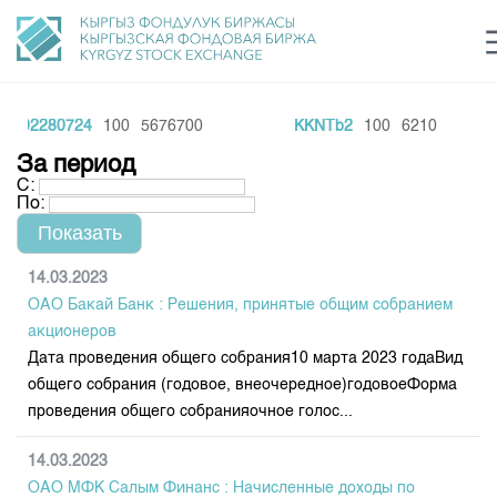
Q02280724
100
5676700
KKNTb2
100
6210
Центр раскрытия информации
Сектор устойчивого развития
Ин
login
За период
Финансовый рынок KG
Рус
Кыр
Eng
С:
По:
О нас
Направления
Общая информация
14.03.2023
ОАО Бакай Банк : Решения, принятые общим собранием
Акционеры
Нормативная база
Товарно-сырьевой сектор
акционеров
Руководство
Дата проведения общего собрания10 марта 2023 годаВид
Листинг
Статистика торгов
Биржевая деятельность
общего собрания (годовое, внеочередное)годовоеФорма
Внутренний аудитор
Центр раскрытия информации
проведения общего собранияочное голос...
Депозитарная деятельность
Комитеты
Учебный центр
Итоги последних торгов
Тарифы
Центр раскрытия информации
14.03.2023
Архив торгов
Участники торгов
Аналитика
Общая информация
ОАО МФК Салым Финанс : Начисленные доходы по