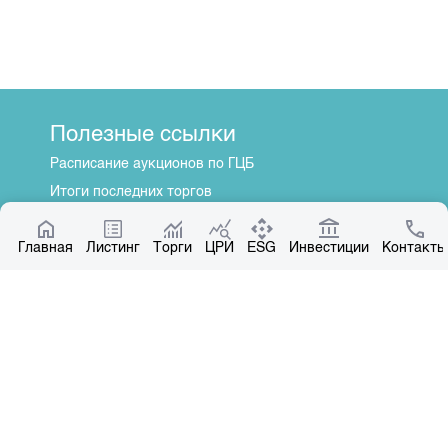
Полезные ссылки
Расписание аукционов по ГЦБ
Итоги последних торгов
Котировки по ЦБ
Главная
Центр раскрытия информации
Листинг
Торги
ЦРИ
ESG
Инвестиции
Контакты
О нас
Общая информация
Контакты
Руководство
Наши партнеры
Контакты