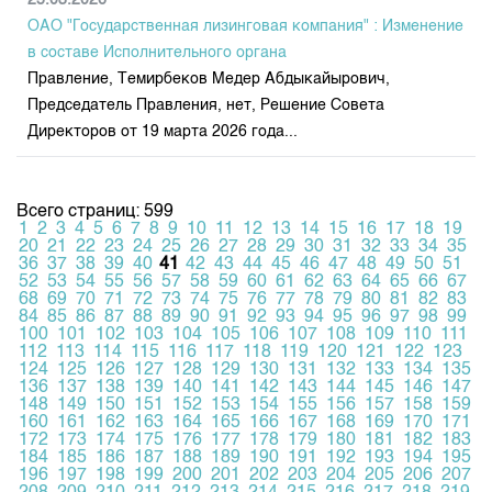
25.03.2026
ОАО "Государственная лизинговая компания" : Изменение
в составе Исполнительного органа
Правление, Темирбеков Медер Абдыкайырович,
Председатель Правления, нет, Решение Совета
Директоров от 19 марта 2026 года...
Всего страниц: 599
1
2
3
4
5
6
7
8
9
10
11
12
13
14
15
16
17
18
19
20
21
22
23
24
25
26
27
28
29
30
31
32
33
34
35
36
37
38
39
40
41
42
43
44
45
46
47
48
49
50
51
52
53
54
55
56
57
58
59
60
61
62
63
64
65
66
67
68
69
70
71
72
73
74
75
76
77
78
79
80
81
82
83
84
85
86
87
88
89
90
91
92
93
94
95
96
97
98
99
100
101
102
103
104
105
106
107
108
109
110
111
112
113
114
115
116
117
118
119
120
121
122
123
124
125
126
127
128
129
130
131
132
133
134
135
136
137
138
139
140
141
142
143
144
145
146
147
148
149
150
151
152
153
154
155
156
157
158
159
160
161
162
163
164
165
166
167
168
169
170
171
172
173
174
175
176
177
178
179
180
181
182
183
184
185
186
187
188
189
190
191
192
193
194
195
196
197
198
199
200
201
202
203
204
205
206
207