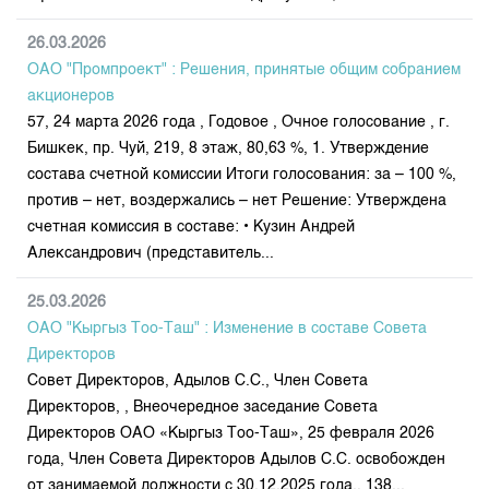
Индекс и Капитализация
Наши партнеры
Финансовый рынок KG
План работы на год
Котировки по ЦБ
26.03.2026
Cтратегия развития
Пресс-клуб
ОАО "Промпроект" : Решения, принятые общим собранием
Котировки по драг. металлам
Корпоративные документы
25 лет ЗАО КФБ
акционеров
Расписание аукционов по ГЦБ
Контакты
57, 24 марта 2026 года , Годовое , Очное голосование , г.
Бишкек, пр. Чуй, 219, 8 этаж, 80,63 %, 1. Утверждение
Результаты аукционов ГЦБ
состава счетной комиссии Итоги голосования: за – 100 %,
Объем ГЦБ в обращении
против – нет, воздержались – нет Решение: Утверждена
Результаты аукционов по депозитам
счетная комиссия в составе: • Кузин Андрей
Александрович (представитель...
25.03.2026
ОАО "Кыргыз Тоо-Таш" : Изменение в составе Совета
Директоров
Совет Директоров, Адылов С.С., Член Совета
Директоров, , Внеочередное заседание Совета
Директоров ОАО «Кыргыз Тоо-Таш», 25 февраля 2026
года, Член Совета Директоров Адылов С.С. освобожден
от занимаемой должности с 30.12.2025 года., 138...