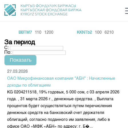
BBTM7
110
1200
KKNTb2
100
6210
Центр раскрытия информации
Сектор устойчивого развития
Ин
login
За период
Финансовый рынок KG
Рус
Кыр
Eng
С:
По:
О нас
Направления
Общая информация
27.03.2026
ОАО Микрофинансовая компания "АБН" : Начисленные
Акционеры
Нормативная база
Товарно-сырьевой сектор
доходы по облигациям
Руководство
КG 0204211518, 19% годовых, 5 000 сом, с 03 апреля 2026
Листинг
Статистика торгов
Биржевая деятельность
года. , 31 марта 2026 г., денежные средства. , Выплата
Внутренний аудитор
Центр раскрытия информации
процентов будет осуществляться путем перечисления
Депозитарная деятельность
Комитеты
Учебный центр
Итоги последних торгов
Тарифы
денежных средств на банковский счет держателя
Центр раскрытия информации
облигаций, согласно поданного им заявления, либо в
Архив торгов
Участники торгов
Аналитика
Общая информация
офисе ОАО «МФК «АБН» по адресу: г. Б�...