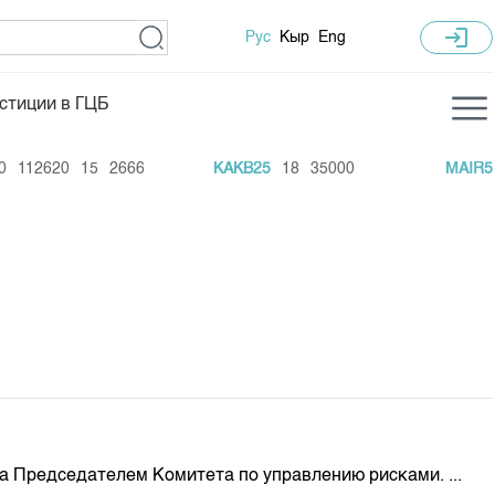
login
Рус
Кыр
Eng
стиции в ГЦБ
ка торгов
Учебный центр
12620
15
2666
KAKB25
18
35000
MAIR5
42
ледних торгов
Общая информация
гов
План работы на год
Капитализация
 по ЦБ
 по драг. металлам
е аукционов по ГЦБ
ы аукционов ГЦБ
Б в обращении
 Председателем Комитета по управлению рисками. ...
ы аукционов по