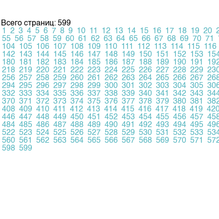
Всего страниц: 599
1
2
3
4
5
6
7
8
9
10
11
12
13
14
15
16
17
18
19
20
55
56
57
58
59
60
61
62
63
64
65
66
67
68
69
70
71
104
105
106
107
108
109
110
111
112
113
114
115
116
142
143
144
145
146
147
148
149
150
151
152
153
15
180
181
182
183
184
185
186
187
188
189
190
191
19
218
219
220
221
222
223
224
225
226
227
228
229
23
256
257
258
259
260
261
262
263
264
265
266
267
26
294
295
296
297
298
299
300
301
302
303
304
305
30
332
333
334
335
336
337
338
339
340
341
342
343
34
370
371
372
373
374
375
376
377
378
379
380
381
38
408
409
410
411
412
413
414
415
416
417
418
419
42
446
447
448
449
450
451
452
453
454
455
456
457
45
484
485
486
487
488
489
490
491
492
493
494
495
49
522
523
524
525
526
527
528
529
530
531
532
533
53
560
561
562
563
564
565
566
567
568
569
570
571
57
598
599