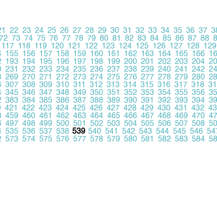
21
22
23
24
25
26
27
28
29
30
31
32
33
34
35
36
37
3
72
73
74
75
76
77
78
79
80
81
82
83
84
85
86
87
88
117
118
119
120
121
122
123
124
125
126
127
128
129
4
155
156
157
158
159
160
161
162
163
164
165
166
1
2
193
194
195
196
197
198
199
200
201
202
203
204
2
0
231
232
233
234
235
236
237
238
239
240
241
242
2
8
269
270
271
272
273
274
275
276
277
278
279
280
2
6
307
308
309
310
311
312
313
314
315
316
317
318
31
4
345
346
347
348
349
350
351
352
353
354
355
356
3
2
383
384
385
386
387
388
389
390
391
392
393
394
3
0
421
422
423
424
425
426
427
428
429
430
431
432
43
8
459
460
461
462
463
464
465
466
467
468
469
470
4
6
497
498
499
500
501
502
503
504
505
506
507
508
5
4
535
536
537
538
539
540
541
542
543
544
545
546
54
2
573
574
575
576
577
578
579
580
581
582
583
584
5