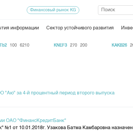
Финансовый рынок KG
ытия информации
Сектор устойчивого развития
Инве
Нормативная база
Статисти
100
6210
KNEF3
270
200
KAKB26
20
1
ектор
Биржевая деятельность
Итоги пос
Депозитарная деятельность
Архив тор
нформации
Центр раскрытия информации
Индекс и 
Котировки
О "Аю" за 4-й процентный период второго выпуска
Котировки
KG
Расписани
Результат
ами ОАО "ФинансКредитБанк"
Объем ГЦ
1 от 10.01.2018г. Узакова Батма Камбаровна назначена
Результат