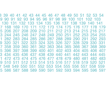
8
39
40
41
42
43
44
45
46
47
48
49
50
51
52
53
54
89
90
91
92
93
94
95
96
97
98
99
100
101
102
103
130
131
132
133
134
135
136
137
138
139
140
141
67
168
169
170
171
172
173
174
175
176
177
178
179
05
206
207
208
209
210
211
212
213
214
215
216
217
43
244
245
246
247
248
249
250
251
252
253
254
255
81
282
283
284
285
286
287
288
289
290
291
292
293
9
320
321
322
323
324
325
326
327
328
329
330
331
57
358
359
360
361
362
363
364
365
366
367
368
369
95
396
397
398
399
400
401
402
403
404
405
406
407
3
434
435
436
437
438
439
440
441
442
443
444
445
71
472
473
474
475
476
477
478
479
480
481
482
483
09
510
511
512
513
514
515
516
517
518
519
520
521
7
548
549
550
551
552
553
554
555
556
557
558
559
85
586
587
588
589
590
591
592
593
594
595
596
597