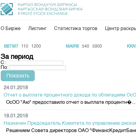
О Бирже
Листинг
Статистика торгов
Центр раскр
О нас
Направления
BTM7
110
1200
MAIR6
540
5900
KKNTb2
Общая информация
Товарно-сырьевой с
За период
С:
Акционеры
Листинг
По:
Руководство
Центр раскрытия и
Внутренний аудитор
Тарифы
24.01.2018
Отчет о выплате процентного дохода по облигациям ОсО
Аналитика
Комитеты
ОсОО "Аю" предоставило отчет о выплате процентн�...
Финансовый рынок 
Участники торгов
Пресс-клуб
18.01.2018
Наши партнеры
Назначен Председатель Комитета по управлению риск
25 лет ЗАО КФБ
Cтратегия развития
Решением Совета директоров ОАО "ФинансКредитБанк" №