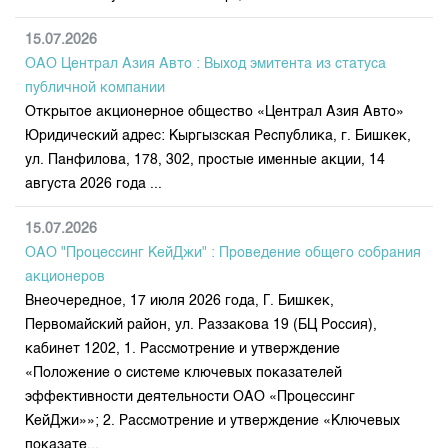
Индекс и Капитализация
Наши партнеры
Финансовый рынок KG
План работы на год
Котировки по ЦБ
15.07.2026
Cтратегия развития
Пресс-клуб
ОАО Централ Азия Авто : Выход эмитента из статуса
Котировки по драг. металлам
Корпоративные документы
25 лет ЗАО КФБ
публичной компании
Расписание аукционов по ГЦБ
Контакты
Открытое акционерное общество «Централ Азия Авто»
Юридический адрес: Кыргызская Республика, г. Бишкек,
Результаты аукционов ГЦБ
ул. Панфилова, 178, 302, простые именные акции, 14
Объем ГЦБ в обращении
августа 2026 года ...
Результаты аукционов по депозитам
15.07.2026
ОАО "Процессинг КейДжи" : Проведение общего собрания
акционеров
Внеочередное, 17 июля 2026 года, Г. Бишкек,
Первомайский район, ул. Раззакова 19 (БЦ Россия),
кабинет 1202, 1. Рассмотрение и утверждение
«Положение о системе ключевых показателей
эффективности деятельности ОАО «Процессинг
КейДжи»»; 2. Рассмотрение и утверждение «Ключевых
показате...