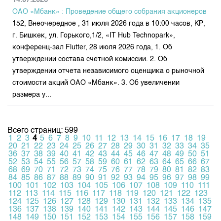
14.07.2026
ОАО «Мбанк» : Проведение общего собрания акционеров
152, Внеочередное , 31 июля 2026 года в 10:00 часов, КР,
г. Бишкек, ул. Горького,1/2, «IT Hub Technopark»,
конференц-зал Flutter, 28 июля 2026 года, 1. Об
утверждении состава счетной комиссии. 2. Об
утверждении отчета независимого оценщика о рыночной
стоимости акций ОАО «Мбанк». 3. Об увеличении
размера у...
Всего страниц: 599
1
2
3
4
5
6
7
8
9
10
11
12
13
14
15
16
17
18
19
20
21
22
23
24
25
26
27
28
29
30
31
32
33
34
35
36
37
38
39
40
41
42
43
44
45
46
47
48
49
50
51
52
53
54
55
56
57
58
59
60
61
62
63
64
65
66
67
68
69
70
71
72
73
74
75
76
77
78
79
80
81
82
83
84
85
86
87
88
89
90
91
92
93
94
95
96
97
98
99
100
101
102
103
104
105
106
107
108
109
110
111
112
113
114
115
116
117
118
119
120
121
122
123
124
125
126
127
128
129
130
131
132
133
134
135
136
137
138
139
140
141
142
143
144
145
146
147
148
149
150
151
152
153
154
155
156
157
158
159