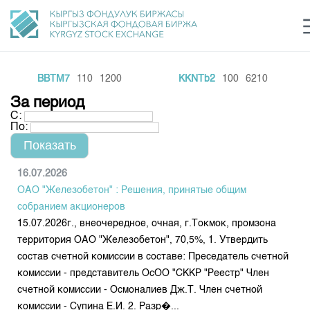
BBTM7
110
1200
KKNTb2
100
6210
Центр раскрытия информации
Сектор устойчивого развития
Ин
login
За период
Финансовый рынок KG
Рус
Кыр
Eng
С:
По:
О нас
Направления
Общая информация
16.07.2026
ОАО "Железобетон" : Решения, принятые общим
Акционеры
Нормативная база
Товарно-сырьевой сектор
собранием акционеров
Руководство
15.07.2026г., внеочередное, очная, г.Токмок, промзона
Листинг
Статистика торгов
Биржевая деятельность
территория ОАО "Железобетон", 70,5%, 1. Утвердить
Внутренний аудитор
Центр раскрытия информации
состав счетной комиссии в составе: Преседатель счетной
Депозитарная деятельность
Комитеты
Учебный центр
Итоги последних торгов
Тарифы
комиссии - представитель ОсОО "СККР "Реестр" Член
Центр раскрытия информации
счетной комиссии - Осмоналиев Дж.Т. Член счетной
Архив торгов
Участники торгов
Аналитика
Общая информация
комиссии - Супина Е.И. 2. Разр�...