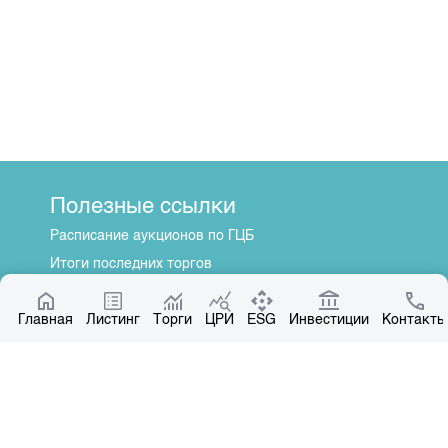
Полезные ссылки
Расписание аукционов по ГЦБ
Итоги последних торгов
Котировки по ЦБ
Главная
Центр раскрытия информации
Листинг
Торги
ЦРИ
ESG
Инвестиции
Контакты
О нас
Общая информация
Контакты
Руководство