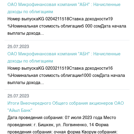
Индекс и Капитализация
Наши партнеры
Финансовый рынок KG
ОАО Микрофинансовая компания "АБН" : Начисленные
План работы на год
Котировки по ЦБ
доходы по облигациям
Cтратегия развития
Пресс-клуб
Номер выпускаКG 0204211518Ставка доходности19
Котировки по драг. металлам
Корпоративные документы
25 лет ЗАО КФБ
%Номинальная стоимость облигации5 000 сомДата начала
Расписание аукционов по ГЦБ
Контакты
выплаты дохода...
Результаты аукционов ГЦБ
25.07.2023
Объем ГЦБ в обращении
ОАО Микрофинансовая компания "АБН" : Начисленные
Результаты аукционов по депозитам
доходы по облигациям
Номер выпускаКG 0203211519Ставка доходности16
%Номинальная стоимость облигации1000 сомДата начала
выплаты дохода...
25.07.2023
Итоги Внеочередного Общего собрания акционеров ОАО
"Айыл Банк"
Дата проведения собрания: 07 июля 2023 года Место
проведения: г. Бишкек, ул. Логвиненко, 14 Форма
проведения собрания: очная форма Кворум собрания: