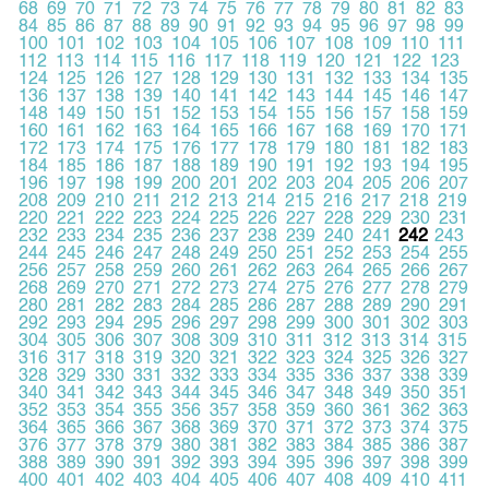
68
69
70
71
72
73
74
75
76
77
78
79
80
81
82
83
84
85
86
87
88
89
90
91
92
93
94
95
96
97
98
99
100
101
102
103
104
105
106
107
108
109
110
111
112
113
114
115
116
117
118
119
120
121
122
123
124
125
126
127
128
129
130
131
132
133
134
135
136
137
138
139
140
141
142
143
144
145
146
147
148
149
150
151
152
153
154
155
156
157
158
159
160
161
162
163
164
165
166
167
168
169
170
171
172
173
174
175
176
177
178
179
180
181
182
183
184
185
186
187
188
189
190
191
192
193
194
195
196
197
198
199
200
201
202
203
204
205
206
207
208
209
210
211
212
213
214
215
216
217
218
219
220
221
222
223
224
225
226
227
228
229
230
231
232
233
234
235
236
237
238
239
240
241
242
243
244
245
246
247
248
249
250
251
252
253
254
255
256
257
258
259
260
261
262
263
264
265
266
267
268
269
270
271
272
273
274
275
276
277
278
279
280
281
282
283
284
285
286
287
288
289
290
291
292
293
294
295
296
297
298
299
300
301
302
303
304
305
306
307
308
309
310
311
312
313
314
315
316
317
318
319
320
321
322
323
324
325
326
327
328
329
330
331
332
333
334
335
336
337
338
339
340
341
342
343
344
345
346
347
348
349
350
351
352
353
354
355
356
357
358
359
360
361
362
363
364
365
366
367
368
369
370
371
372
373
374
375
376
377
378
379
380
381
382
383
384
385
386
387
388
389
390
391
392
393
394
395
396
397
398
399
400
401
402
403
404
405
406
407
408
409
410
411