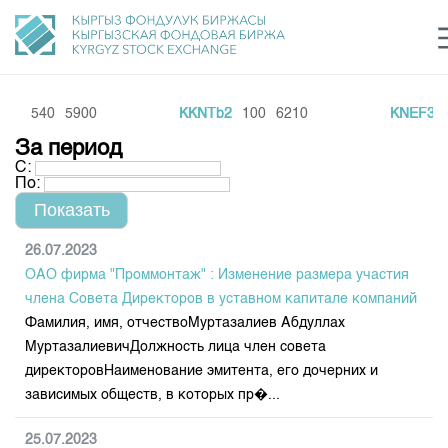
6
540
5900
KKNTb2
100
6210
KNEF3
27
Центр раскрытия информации
Сектор устойчивого развития
Ин
login
За период
Финансовый рынок KG
Рус
Кыр
Eng
С:
По:
О нас
Направления
Общая информация
26.07.2023
ОАО фирма "Проммонтаж" : Изменение размера участия
Акционеры
Нормативная база
Товарно-сырьевой сектор
члена Совета Директоров в уставном капитале компаний
Руководство
Фамилия, имя, отчествоМуртазалиев Абдуллах
Листинг
Статистика торгов
Биржевая деятельность
МуртазалиевичДолжность лица член совета
Внутренний аудитор
Центр раскрытия информации
директоровНаименование эмитента, его дочерних и
Депозитарная деятельность
Комитеты
Учебный центр
Итоги последних торгов
Тарифы
зависимых обществ, в которых пр�...
Центр раскрытия информации
Архив торгов
Участники торгов
Аналитика
Общая информация
25.07.2023