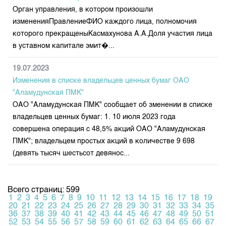
Орган управления, в котором произошли
измененияПравлениеФИО каждого лица, полномочия
которого прекращеныКасмахунова А.А.Доля участия лица
в уставном капитале эмит�...
19.07.2023
Изменения в списке владельцев ценных бумаг ОАО
"Аламудунская ПМК"
ОАО "Аламудунская ПМК" сообщает об зменении в списке
владельцев ценных бумаг: 1. 10 июля 2023 года
совершена операция с 48,5% акций ОАО "Аламудунская
ПМК"; владельцем простых акций в количестве 9 698
(девять тысяч шестьсот девянос...
Всего страниц: 599
1
2
3
4
5
6
7
8
9
10
11
12
13
14
15
16
17
18
19
20
21
22
23
24
25
26
27
28
29
30
31
32
33
34
35
36
37
38
39
40
41
42
43
44
45
46
47
48
49
50
51
52
53
54
55
56
57
58
59
60
61
62
63
64
65
66
67