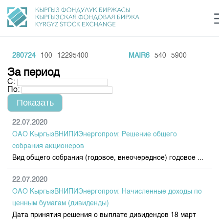
02280724
100
12295400
MAIR6
540
5900
Центр раскрытия информации
Сектор устойчивого развития
Ин
login
За период
Финансовый рынок KG
Рус
Кыр
Eng
С:
По:
О нас
Направления
Общая информация
22.07.2020
ОАО КыргызВНИПИЭнергопром: Решение общего
Акционеры
Нормативная база
Товарно-сырьевой сектор
собрания акционеров
Руководство
Вид общего собрания (годовое, внеочередное) годовое ...
Листинг
Статистика торгов
Биржевая деятельность
Внутренний аудитор
Центр раскрытия информации
22.07.2020
Депозитарная деятельность
Комитеты
Учебный центр
Итоги последних торгов
ОАО КыргызВНИПИЭнергопром: Начисленные доходы по
Тарифы
Центр раскрытия информации
ценным бумагам (дивиденды)
Архив торгов
Участники торгов
Аналитика
Общая информация
Дата принятия решения о выплате дивидендов 18 март