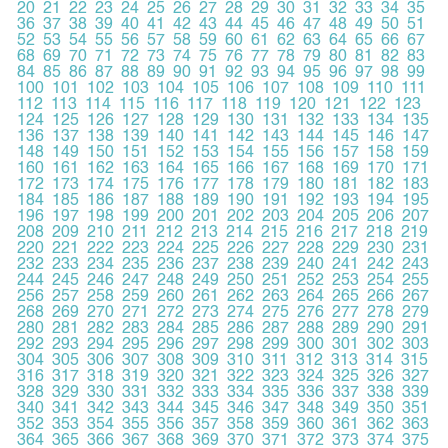
20
21
22
23
24
25
26
27
28
29
30
31
32
33
34
35
36
37
38
39
40
41
42
43
44
45
46
47
48
49
50
51
52
53
54
55
56
57
58
59
60
61
62
63
64
65
66
67
68
69
70
71
72
73
74
75
76
77
78
79
80
81
82
83
84
85
86
87
88
89
90
91
92
93
94
95
96
97
98
99
100
101
102
103
104
105
106
107
108
109
110
111
112
113
114
115
116
117
118
119
120
121
122
123
124
125
126
127
128
129
130
131
132
133
134
135
136
137
138
139
140
141
142
143
144
145
146
147
148
149
150
151
152
153
154
155
156
157
158
159
160
161
162
163
164
165
166
167
168
169
170
171
172
173
174
175
176
177
178
179
180
181
182
183
184
185
186
187
188
189
190
191
192
193
194
195
196
197
198
199
200
201
202
203
204
205
206
207
208
209
210
211
212
213
214
215
216
217
218
219
220
221
222
223
224
225
226
227
228
229
230
231
232
233
234
235
236
237
238
239
240
241
242
243
244
245
246
247
248
249
250
251
252
253
254
255
256
257
258
259
260
261
262
263
264
265
266
267
268
269
270
271
272
273
274
275
276
277
278
279
280
281
282
283
284
285
286
287
288
289
290
291
292
293
294
295
296
297
298
299
300
301
302
303
304
305
306
307
308
309
310
311
312
313
314
315
316
317
318
319
320
321
322
323
324
325
326
327
328
329
330
331
332
333
334
335
336
337
338
339
340
341
342
343
344
345
346
347
348
349
350
351
352
353
354
355
356
357
358
359
360
361
362
363
364
365
366
367
368
369
370
371
372
373
374
375