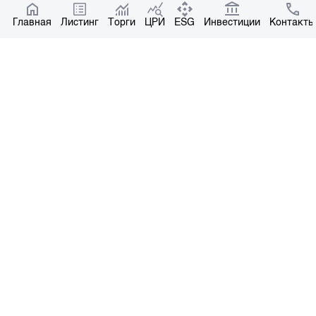
Котировки по ЦБ
Главная
Центр раскрытия информации
Листинг
Торги
ЦРИ
ESG
Инвестиции
Контакты
О нас
Общая информация
Контакты
Руководство
Наши партнеры
Контакты
+996 312 31 14 84
+996 551 31 14 84
office@kse.kg
Все права защищены © 2004-2026 Копирование материалов – только с
письменного разрешения. Лицензия №37 НКРЦБ от 30.11.2000 г.