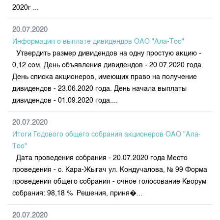
Индекс и Капитализация
Наши партнеры
Финансовый рынок KG
2020г ...
План работы на год
Котировки по ЦБ
Cтратегия развития
Пресс-клуб
20.07.2020
Котировки по драг. металлам
Корпоративные документы
25 лет ЗАО КФБ
Информация о выплате дивидендов ОАО "Ала-Тоо"
Расписание аукционов по ГЦБ
Утвердить размер дивидендов на одну простую акцию -
Контакты
0,12 сом. День объявления дивидендов - 20.07.2020 года.
Результаты аукционов ГЦБ
День списка акционеров, имеющих право на получение
Объем ГЦБ в обращении
дивидендов - 23.06.2020 года. День начала выплаты
Результаты аукционов по депозитам
дивидендов - 01.09.2020 года....
20.07.2020
Итоги Годового общего собрания акционеров ОАО "Ала-
Тоо"
Дата проведения собрания - 20.07.2020 года Место
проведения - с. Кара-Жыгач ул. Кондучалова, № 99 Форма
проведения общего собрания - очное голосование Кворум
собрания: 98,18 % Решения, приня�...
20.07.2020