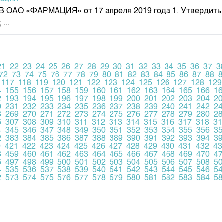
АРМАЦИЯ» от 17 апреля 2019 года 1. Утвердить сост
...
21
22
23
24
25
26
27
28
29
30
31
32
33
34
35
36
37
3
72
73
74
75
76
77
78
79
80
81
82
83
84
85
86
87
88
117
118
119
120
121
122
123
124
125
126
127
128
129
4
155
156
157
158
159
160
161
162
163
164
165
166
1
2
193
194
195
196
197
198
199
200
201
202
203
204
2
0
231
232
233
234
235
236
237
238
239
240
241
242
2
8
269
270
271
272
273
274
275
276
277
278
279
280
2
6
307
308
309
310
311
312
313
314
315
316
317
318
31
4
345
346
347
348
349
350
351
352
353
354
355
356
3
2
383
384
385
386
387
388
389
390
391
392
393
394
3
0
421
422
423
424
425
426
427
428
429
430
431
432
43
8
459
460
461
462
463
464
465
466
467
468
469
470
4
6
497
498
499
500
501
502
503
504
505
506
507
508
5
4
535
536
537
538
539
540
541
542
543
544
545
546
5
2
573
574
575
576
577
578
579
580
581
582
583
584
5