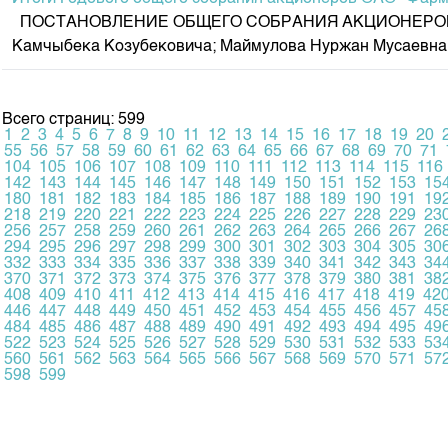
ПОСТАНОВЛЕНИЕ ОБЩЕГО СОБРАНИЯ АКЦИОНЕРОВ ОАО «Ф
Камчыбека Козубековича; Маймулова Нуржан Мусаевна; 
Всего страниц: 599
1
2
3
4
5
6
7
8
9
10
11
12
13
14
15
16
17
18
19
20
55
56
57
58
59
60
61
62
63
64
65
66
67
68
69
70
71
104
105
106
107
108
109
110
111
112
113
114
115
116
142
143
144
145
146
147
148
149
150
151
152
153
15
180
181
182
183
184
185
186
187
188
189
190
191
19
218
219
220
221
222
223
224
225
226
227
228
229
23
256
257
258
259
260
261
262
263
264
265
266
267
26
294
295
296
297
298
299
300
301
302
303
304
305
30
332
333
334
335
336
337
338
339
340
341
342
343
34
370
371
372
373
374
375
376
377
378
379
380
381
38
408
409
410
411
412
413
414
415
416
417
418
419
42
446
447
448
449
450
451
452
453
454
455
456
457
45
484
485
486
487
488
489
490
491
492
493
494
495
49
522
523
524
525
526
527
528
529
530
531
532
533
53
560
561
562
563
564
565
566
567
568
569
570
571
57
598
599