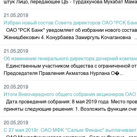
штук Лицо, передающее ЦБ - Турдахунова Мухабат Мама
Корпоративные документы
Контакты
21.05.2019
Избран новый состав Совета директоров ОАО "РСК Бан
ОАО "РСК Банк" уведомляет об избрании нового состав
Женишбекович 4. Конурбаева Замиргуль Кочагановна ..
21.05.2019
Об изменении генерального директора дочерней компа
Единственным участником общества с ограниченной от
Председателя Правления Акматова Нурлана О�...
20.05.2019
Итоги Внеочередного общего собрания акционеров ОАО
Дата проведения собрания: 8 мая 2019 года Место пров
приняты следующие решения: 1. Возложить функции счет
20.05.2019
С 27 мая 2019г. ОАО МФК "Салым Финанс" выплачивает 