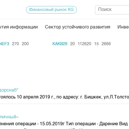
Финансовый рынок KG
ытия информации
Сектор устойчивого развития
Инве
Нормативная база
Статисти
3
270
200
KAKB26
20
112620
15
2666
KA
ектор
Биржевая деятельность
Итоги пос
Депозитарная деятельность
Архив тор
нформации
Центр раскрытия информации
Индекс и 
Котировки
дорснаб"
Котировки
сь 10 апреля 2019 г., по адресу: г. Бишкек, ул.Л.Толсто
KG
Расписани
Результат
пличный»
Объем ГЦ
ния операции - 15.05.2019г Тип операции - Дарение Вид ц
Результат