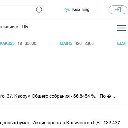
login
Рус
Кыр
Eng
стиции в ГЦБ
ка торгов
Учебный центр
KB25
18
35000
MAIR5
420
2366
ELST7
.
ледних торгов
Общая информация
гов
План работы на год
Капитализация
 по ЦБ
 по драг. металлам
го, 37. Кворум Общего собрания - 66,8454 %. По �...
е аукционов по ГЦБ
ы аукционов ГЦБ
Б в обращении
енных бумаг - Акция простая Количество ЦБ - 132 437
ы аукционов по