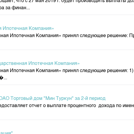
т, что с 27 мая 2019 г. будет производить выплаты до
а за финан...
я Ипотечная Компания»
нная Ипотечная Компания» принял следующее решение: 
дарственная Ипотечная Компания»
нная Ипотечная Компания» принял следующие решения: 1
...
ОАО Торговый дом "Мин Туркун" за 2-й период
доставляет отчет о выплате процентного дохода по именн
мация"