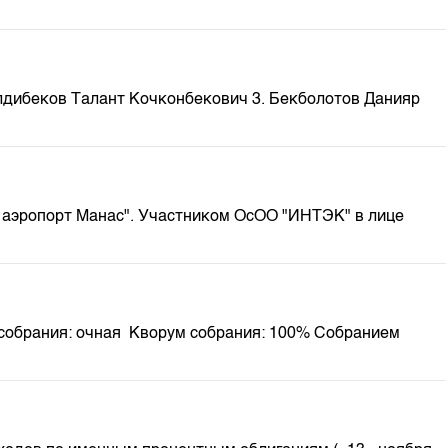
м
лдибеков Талант Кочконбекович 3. Бекболотов Данияр
аэропорт Манас". Участником ОсОО "ИНТЭК" в лице
 собрания: очная Кворум собрания: 100% Собранием