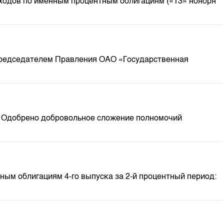
ходов по именным процентным облигациям («13» ноября
Председателем Правления ОАО «Государственная
) Одобрено добровольное сложение полномочий
ым облигациям 4-го выпуска за 2-й процентный период: