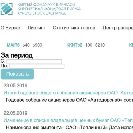
О Бирже
Листинг
Статистика торгов
Центр раскр
О нас
Направления
MAIR6
540
5900
KKNTb2
100
6210
KNEF
Общая информация
Товарно-сырьевой с
За период
С:
Акционеры
Листинг
По:
Руководство
Центр раскрытия и
Внутренний аудитор
Тарифы
23.05.2019
Итоги Годового общего собрания акционеров ОАО "Авто
Аналитика
Комитеты
Годовое собрание акционеров ОАО «Автодорснаб» состояло
Финансовый рынок 
Участники торгов
Пресс-клуб
22.05.2019
Наши партнеры
Изменение в списке владельцев ценных бумаг ОАО «Те
25 лет ЗАО КФБ
Cтратегия развития
Наименование эмитента - ОАО «Тепличный» Дата исполне