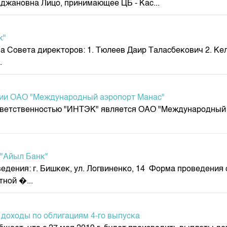
джановна Лицо, принимающее ЦБ - Кас...
депозита
к"
а Совета директоров: 1. Тюлеев Даир Таласбекович 2. Ке
.
нии ОАО "Международный аэропорт Манас"
ветственностью "ИНТЭК" является ОАО "Международный 
 "Айыл Банк"
едения: г. Бишкек, ул. Логвиненко, 14 Форма проведения
ной �...
доходы по облигациям 4-го выпуска