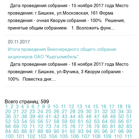
Дата проведения собрания - 15 ноября 2017 года Место
проведения: г.Бишкек, ул.Московская, 161 Форма
проведения - очная Кворум собрания - 100% Решения,
принятые общим собранием: 1. Возложить функ...
20.11.2017
Итоги проведения Внеочередного общего собрания
акционеров ОАО "Кыргызмебель"
Дата проведения собрания - 16 ноября 2017 года Место
проведения: г.Бишкек, ул.Фучика, 3 Кворум собрания -
100% Повестка дня:...
Всего страниц: 599
1
2
3
4
5
6
7
8
9
10
11
12
13
14
15
16
17
18
19
20
21
22
23
24
25
26
27
28
29
30
31
32
33
34
35
36
37
38
39
40
41
42
43
44
45
46
47
48
49
50
51
52
53
54
55
56
57
58
59
60
61
62
63
64
65
66
67
68
69
70
71
72
73
74
75
76
77
78
79
80
81
82
83
84
85
86
87
88
89
90
91
92
93
94
95
96
97
98
99
100
101
102
103
104
105
106
107
108
109
110
111