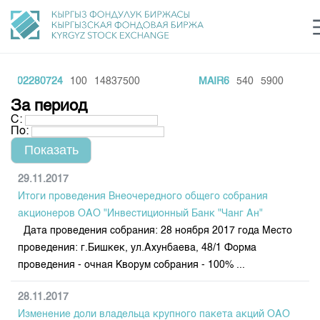
Q02280724
100
14837500
MAIR6
540
5900
Центр раскрытия информации
Сектор устойчивого развития
Ин
login
За период
Финансовый рынок KG
Рус
Кыр
Eng
С:
По:
О нас
Направления
Общая информация
29.11.2017
Итоги проведения Внеочередного общего собрания
Акционеры
Нормативная база
Товарно-сырьевой сектор
акционеров ОАО "Инвестиционный Банк "Чанг Ан"
Руководство
Дата проведения собрания: 28 ноября 2017 года Место
Листинг
Статистика торгов
Биржевая деятельность
проведения: г.Бишкек, ул.Ахунбаева, 48/1 Форма
Внутренний аудитор
Центр раскрытия информации
проведения - очная Кворум собрания - 100% ...
Депозитарная деятельность
Комитеты
Учебный центр
Итоги последних торгов
Тарифы
Центр раскрытия информации
28.11.2017
Архив торгов
Участники торгов
Аналитика
Общая информация
Изменение доли владельца крупного пакета акций ОАО