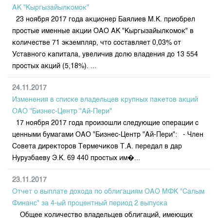
Индекс и Капитализация
Наши партнеры
Финансовый рынок KG
АК "Кыргызайылкомок"
План работы на год
Котировки по ЦБ
23 ноября 2017 года акционер Баялиев М.К. приобрел
Cтратегия развития
Пресс-клуб
простые именные акции ОАО АК "Кыргызайылкомок" в
Котировки по драг. металлам
Корпоративные документы
25 лет ЗАО КФБ
количестве 71 экземпляр, что составляет 0,03% от
Расписание аукционов по ГЦБ
Контакты
Уставного капитала, увеличив долю владения до 13 554
простых акций (5,18%). ...
Результаты аукционов ГЦБ
Объем ГЦБ в обращении
24.11.2017
Результаты аукционов по депозитам
Изменения в списке владельцев крупных пакетов акций
ОАО "Бизнес-Центр "Ай-Пери"
17 ноября 2017 года произошли следующие операции с
ценными бумагами ОАО "Бизнес-Центр "Ай-Пери": - Член
Совета директоров Термечиков Т.А. передал в дар
Нурузбаеву Э.К. 69 440 простых им�...
23.11.2017
Отчет о выплате дохода по облигациям ОАО МФК "Салым
Финанс" за 4-ый процентный период 2 выпуска
Общее количество владельцев облигаций, имеющих