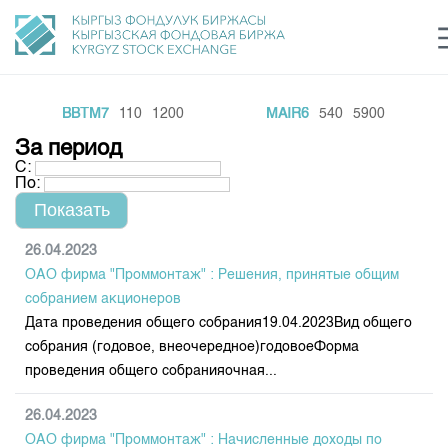
BBTM7
110
1200
MAIR6
540
5900
Центр раскрытия информации
Сектор устойчивого развития
Ин
login
За период
Финансовый рынок KG
Рус
Кыр
Eng
С:
По:
О нас
Направления
Общая информация
26.04.2023
ОАО фирма "Проммонтаж" : Решения, принятые общим
Акционеры
Нормативная база
Товарно-сырьевой сектор
собранием акционеров
Руководство
Дата проведения общего собрания19.04.2023Вид общего
Листинг
Статистика торгов
Биржевая деятельность
собрания (годовое, внеочередное)годовоеФорма
Внутренний аудитор
Центр раскрытия информации
проведения общего собранияочная...
Депозитарная деятельность
Комитеты
Учебный центр
Итоги последних торгов
Тарифы
Центр раскрытия информации
26.04.2023
Архив торгов
Участники торгов
Аналитика
Общая информация
ОАО фирма "Проммонтаж" : Начисленные доходы по