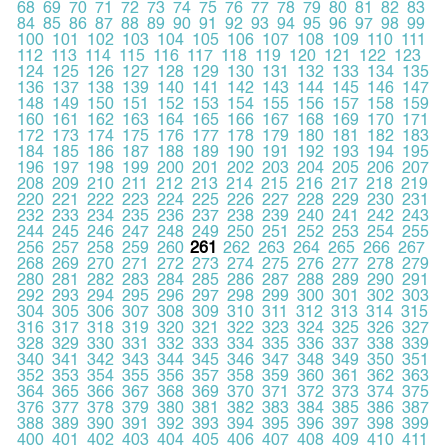
68
69
70
71
72
73
74
75
76
77
78
79
80
81
82
83
84
85
86
87
88
89
90
91
92
93
94
95
96
97
98
99
100
101
102
103
104
105
106
107
108
109
110
111
112
113
114
115
116
117
118
119
120
121
122
123
124
125
126
127
128
129
130
131
132
133
134
135
136
137
138
139
140
141
142
143
144
145
146
147
148
149
150
151
152
153
154
155
156
157
158
159
160
161
162
163
164
165
166
167
168
169
170
171
172
173
174
175
176
177
178
179
180
181
182
183
184
185
186
187
188
189
190
191
192
193
194
195
196
197
198
199
200
201
202
203
204
205
206
207
208
209
210
211
212
213
214
215
216
217
218
219
220
221
222
223
224
225
226
227
228
229
230
231
232
233
234
235
236
237
238
239
240
241
242
243
244
245
246
247
248
249
250
251
252
253
254
255
256
257
258
259
260
261
262
263
264
265
266
267
268
269
270
271
272
273
274
275
276
277
278
279
280
281
282
283
284
285
286
287
288
289
290
291
292
293
294
295
296
297
298
299
300
301
302
303
304
305
306
307
308
309
310
311
312
313
314
315
316
317
318
319
320
321
322
323
324
325
326
327
328
329
330
331
332
333
334
335
336
337
338
339
340
341
342
343
344
345
346
347
348
349
350
351
352
353
354
355
356
357
358
359
360
361
362
363
364
365
366
367
368
369
370
371
372
373
374
375
376
377
378
379
380
381
382
383
384
385
386
387
388
389
390
391
392
393
394
395
396
397
398
399
400
401
402
403
404
405
406
407
408
409
410
411