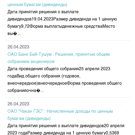
Индекс и Капитализация
Наши партнеры
Финансовый рынок KG
ценным бумагам (дивиденды)
План работы на год
Котировки по ЦБ
Дата принятия решения о выплате
Cтратегия развития
Пресс-клуб
дивидендов19.04.2023Размер дивиденда на 1 ценную
Котировки по драг. металлам
Корпоративные документы
25 лет ЗАО КФБ
бумагу9,72Форма выплатыденежные средстваМесто
Расписание аукционов по ГЦБ
Контакты
вы�...
Результаты аукционов ГЦБ
26.04.2023
Объем ГЦБ в обращении
ОАО Банк Бай-Тушум : Решения, принятые общим
Результаты аукционов по депозитам
собранием акционеров
Дата проведения общего собрания25 апреля 2023
годаВид общего собрания (годовое,
внеочередное)внеочередноеФорма проведения общего
собранияочна�...
26.04.2023
ОАО "Чакан ГЭС" : Начисленные доходы по ценным
бумагам (дивиденды)
Дата принятия решения о выплате дивидендов20 апреля
2023 годаРазмер дивиденда на 1 ценную бумагу0,5369