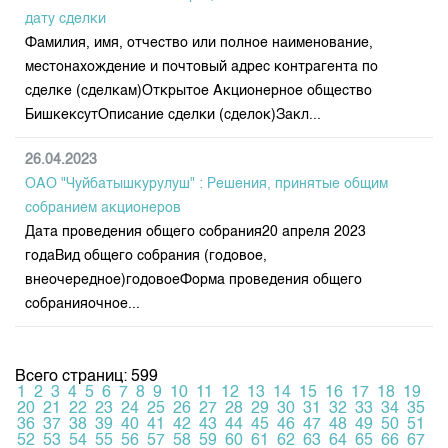
дату сделки
Фамилия, имя, отчество или полное наименование,
местонахождение и почтовый адрес контрагента по
сделке (сделкам)Открытое Акционерное общество
БишкексутОписание сделки (сделок)Закл...
26.04.2023
ОАО "Чуйбатышкурулуш" : Решения, принятые общим
собранием акционеров
Дата проведения общего собрания20 апреля 2023
годаВид общего собрания (годовое,
внеочередное)годовоеФорма проведения общего
собранияочное...
Всего страниц: 599
1
2
3
4
5
6
7
8
9
10
11
12
13
14
15
16
17
18
19
20
21
22
23
24
25
26
27
28
29
30
31
32
33
34
35
36
37
38
39
40
41
42
43
44
45
46
47
48
49
50
51
52
53
54
55
56
57
58
59
60
61
62
63
64
65
66
67