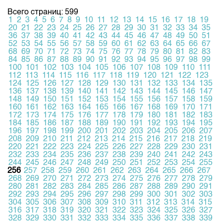
Всего страниц: 599
1
2
3
4
5
6
7
8
9
10
11
12
13
14
15
16
17
18
19
20
21
22
23
24
25
26
27
28
29
30
31
32
33
34
35
36
37
38
39
40
41
42
43
44
45
46
47
48
49
50
51
52
53
54
55
56
57
58
59
60
61
62
63
64
65
66
67
68
69
70
71
72
73
74
75
76
77
78
79
80
81
82
83
84
85
86
87
88
89
90
91
92
93
94
95
96
97
98
99
100
101
102
103
104
105
106
107
108
109
110
111
112
113
114
115
116
117
118
119
120
121
122
123
124
125
126
127
128
129
130
131
132
133
134
135
136
137
138
139
140
141
142
143
144
145
146
147
148
149
150
151
152
153
154
155
156
157
158
159
160
161
162
163
164
165
166
167
168
169
170
171
172
173
174
175
176
177
178
179
180
181
182
183
184
185
186
187
188
189
190
191
192
193
194
195
196
197
198
199
200
201
202
203
204
205
206
207
208
209
210
211
212
213
214
215
216
217
218
219
220
221
222
223
224
225
226
227
228
229
230
231
232
233
234
235
236
237
238
239
240
241
242
243
244
245
246
247
248
249
250
251
252
253
254
255
256
257
258
259
260
261
262
263
264
265
266
267
268
269
270
271
272
273
274
275
276
277
278
279
280
281
282
283
284
285
286
287
288
289
290
291
292
293
294
295
296
297
298
299
300
301
302
303
304
305
306
307
308
309
310
311
312
313
314
315
316
317
318
319
320
321
322
323
324
325
326
327
328
329
330
331
332
333
334
335
336
337
338
339