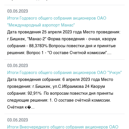
Индекс и Капитализация
Наши партнеры
Финансовый рынок KG
План работы на год
Котировки по ЦБ
03.05.2023
Cтратегия развития
Пресс-клуб
Итоги Годового общего собрания акционеров ОАО
Котировки по драг. металлам
Корпоративные документы
25 лет ЗАО КФБ
"Международный аэропорт Манас"
Расписание аукционов по ГЦБ
Контакты
Дата проведения 25 апреля 2023 года Место проведения:
г.Бишкек, "Манас-2" Форма проведения - очная, кворум
Результаты аукционов ГЦБ
собрания - 88,3783% Вопросы повестки дня и принятые
Объем ГЦБ в обращении
решения: Вопрос 1 - "О составе Счетной комиссии"....
Результаты аукционов по депозитам
03.05.2023
Итоги Годового общего собрания акционеров ОАО "Учкун"
Дата проведения собрания: 6 апреля 2023 года Место
проведения: г.Бишкек, ул.С.Ибраимова 24 Кворум
собрания: 92,91% По вопросам повестки дня приняты
следующие решения: 1. О составе счётной комиссии.
Счётная к�...
03.05.2023
Итоги Внеочередного общего собрания акционеров ОАО