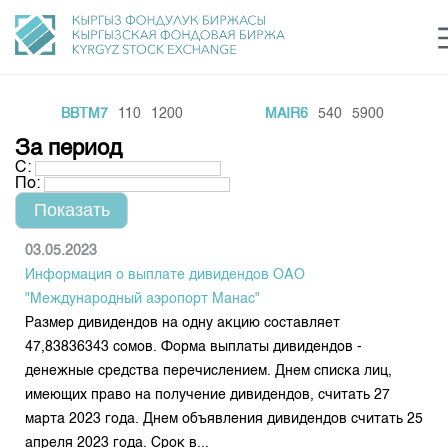
BBTM7
110
1200
MAIR6
540
5900
Центр раскрытия информации
Сектор устойчивого развития
Ин
login
За период
Финансовый рынок KG
Рус
Кыр
Eng
С:
По:
О нас
Направления
Общая информация
03.05.2023
Информация о выплате дивидендов ОАО
Акционеры
Нормативная база
Товарно-сырьевой сектор
"Международный аэропорт Манас"
Руководство
Размер дивидендов на одну акцию составляет
Листинг
Статистика торгов
Биржевая деятельность
47,83836343 сомов. Форма выплаты дивидендов -
Внутренний аудитор
Центр раскрытия информации
денежные средства перечислением. Днем списка лиц,
Депозитарная деятельность
Комитеты
Учебный центр
Итоги последних торгов
Тарифы
имеющих право на получение дивидендов, считать 27
Центр раскрытия информации
марта 2023 года. Днем объявления дивидендов считать 25
Архив торгов
Участники торгов
Аналитика
Общая информация
апреля 2023 года. Срок в...