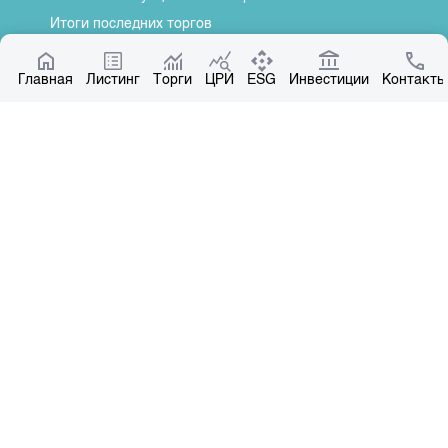
Итоги последних торгов
Котировки по ЦБ
Главная
Центр раскрытия информации
Листинг
Торги
ЦРИ
ESG
Инвестиции
Контакты
О нас
Общая информация
Контакты
Руководство
Наши партнеры
Контакты
+996 312 31 14 84
+996 551 31 14 84
office@kse.kg