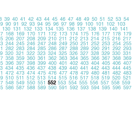
8
39
40
41
42
43
44
45
46
47
48
49
50
51
52
53
54
89
90
91
92
93
94
95
96
97
98
99
100
101
102
103
130
131
132
133
134
135
136
137
138
139
140
141
67
168
169
170
171
172
173
174
175
176
177
178
179
05
206
207
208
209
210
211
212
213
214
215
216
217
43
244
245
246
247
248
249
250
251
252
253
254
255
81
282
283
284
285
286
287
288
289
290
291
292
293
9
320
321
322
323
324
325
326
327
328
329
330
331
57
358
359
360
361
362
363
364
365
366
367
368
369
95
396
397
398
399
400
401
402
403
404
405
406
407
3
434
435
436
437
438
439
440
441
442
443
444
445
71
472
473
474
475
476
477
478
479
480
481
482
483
09
510
511
512
513
514
515
516
517
518
519
520
521
47
548
549
550
551
552
553
554
555
556
557
558
559
85
586
587
588
589
590
591
592
593
594
595
596
597