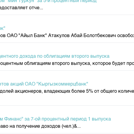
м "Мин Туркун" за 5-й процентный период
доставляет отче...
нк"
в ОАО "Айыл Банк" Атакулов Абай Болотбекович освобожд
ентного дохода по облигациям второго выпуска
ентным облигациям второго выпуска, которое будет произв
кетов акций ОАО "Кыргызкоммерцбанк"
олей акционеров, владеющих более 5% от общего колич
 Финанс" за 7-ой процентный период 1 выпуска
о на получение доходов (чел.)&...