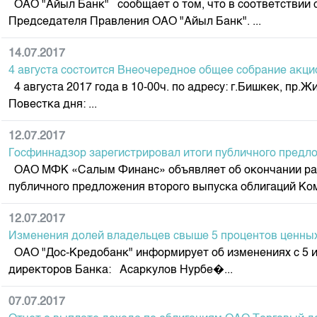
ОАО "Айыл Банк" сообщает о том, что в соответствии 
Корпоративные документы
Председателя Правления ОАО "Айыл Банк". ...
Контакты
14.07.2017
4 августа состоится Внеочередное общее собрание акц
4 августа 2017 года в 10-00ч. по адресу: г.Бишкек, п
Повестка дня: ...
12.07.2017
Госфиннадзор зарегистрировал итоги публичного пред
ОАО МФК «Салым Финанс» объявляет об окончании разме
публичного предложения второго выпуска облигаций Ком
12.07.2017
Изменения долей владельцев свыше 5 процентов ценны
ОАО "Дос-Кредобанк" информирует об изменениях с 5 ию
директоров Банка: Асаркулов Нурбе�...
07.07.2017