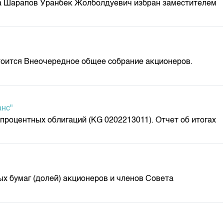
да Шарапов Уранбек Жолболдуевич избран заместителем
м
остоится Внеочередное общее собрание акционеров.
анс"
оцентных облигаций (KG 0202213011). Отчет об итогах
х бумаг (долей) акционеров и членов Совета