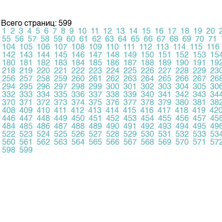
Всего страниц: 599
1
2
3
4
5
6
7
8
9
10
11
12
13
14
15
16
17
18
19
20
55
56
57
58
59
60
61
62
63
64
65
66
67
68
69
70
71
104
105
106
107
108
109
110
111
112
113
114
115
116
142
143
144
145
146
147
148
149
150
151
152
153
15
180
181
182
183
184
185
186
187
188
189
190
191
19
218
219
220
221
222
223
224
225
226
227
228
229
23
256
257
258
259
260
261
262
263
264
265
266
267
26
294
295
296
297
298
299
300
301
302
303
304
305
30
332
333
334
335
336
337
338
339
340
341
342
343
34
370
371
372
373
374
375
376
377
378
379
380
381
38
408
409
410
411
412
413
414
415
416
417
418
419
42
446
447
448
449
450
451
452
453
454
455
456
457
45
484
485
486
487
488
489
490
491
492
493
494
495
49
522
523
524
525
526
527
528
529
530
531
532
533
53
560
561
562
563
564
565
566
567
568
569
570
571
57
598
599