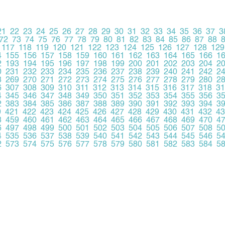
21
22
23
24
25
26
27
28
29
30
31
32
33
34
35
36
37
3
72
73
74
75
76
77
78
79
80
81
82
83
84
85
86
87
88
117
118
119
120
121
122
123
124
125
126
127
128
129
4
155
156
157
158
159
160
161
162
163
164
165
166
1
2
193
194
195
196
197
198
199
200
201
202
203
204
2
0
231
232
233
234
235
236
237
238
239
240
241
242
2
8
269
270
271
272
273
274
275
276
277
278
279
280
2
6
307
308
309
310
311
312
313
314
315
316
317
318
31
4
345
346
347
348
349
350
351
352
353
354
355
356
3
2
383
384
385
386
387
388
389
390
391
392
393
394
3
0
421
422
423
424
425
426
427
428
429
430
431
432
43
8
459
460
461
462
463
464
465
466
467
468
469
470
4
6
497
498
499
500
501
502
503
504
505
506
507
508
5
4
535
536
537
538
539
540
541
542
543
544
545
546
5
2
573
574
575
576
577
578
579
580
581
582
583
584
5