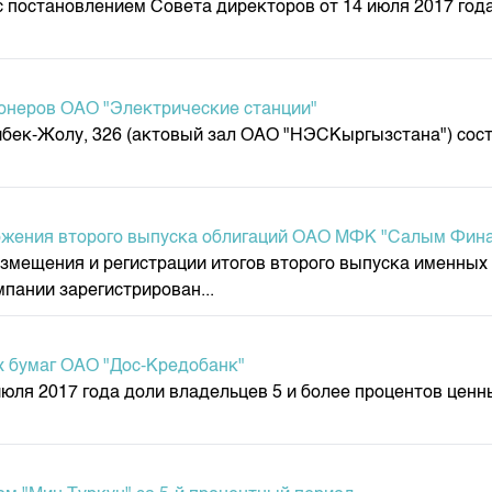
с постановлением Совета директоров от 14 июля 2017 го
депозита
ионеров ОАО "Электрические станции"
р.Жибек-Жолу, 326 (актовый зал ОАО "НЭСКыргызстана") с
ложения второго выпуска облигаций ОАО МФК "Салым Фин
щения и регистрации итогов второго выпуска именных пр
пании зарегистрирован...
х бумаг ОАО "Дос-Кредобанк"
ля 2017 года доли владельцев 5 и более процентов ценны