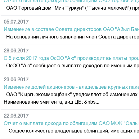
Отчет о выплате дохода по облигациям ОАО Торговый до
ОАО Торговый дом "Мин Туркун" ("Тысяча мелочей") пре
05.07.2017
Изменение в составе Совета директоров ОАО "Айыл Ба
На основании личного заявления член Совета директоро
28.06.2017
С 5 июля 2017 года ОсОО "Аю" производит выплаты проц
ОсОО "Аю" сообщает о выплате доходов по именным проц
23.06.2017
Изменение долей акционеров - владельцев крупных па
ОАО "Кыргызкоммерцбанк" уведомляет об изменениях д
Наименование эмитента, вид ЦБ: &nbs...
22.06.2017
Отчет о выплате дохода по облигациям ОАО МФК "Салым
Общее количество владельцев облигаций, имеющих прав