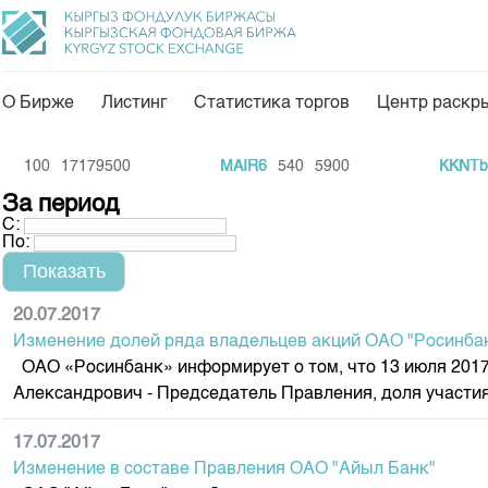
О Бирже
Листинг
Статистика торгов
Центр раскр
О нас
Направления
100
17179500
MAIR6
540
5900
KKNTb2
Общая информация
Товарно-сырьевой с
За период
С:
Акционеры
Листинг
По:
Руководство
Центр раскрытия и
Внутренний аудитор
Тарифы
20.07.2017
Изменение долей ряда владельцев акций ОАО "Росинба
Аналитика
Комитеты
ОАО «Росинбанк» информирует о том, что 13 июля 2017
Финансовый рынок 
Участники торгов
Александрович - Председатель Правления, доля участия.
Пресс-клуб
Наши партнеры
17.07.2017
25 лет ЗАО КФБ
Cтратегия развития
Изменение в составе Правления ОАО "Айыл Банк"