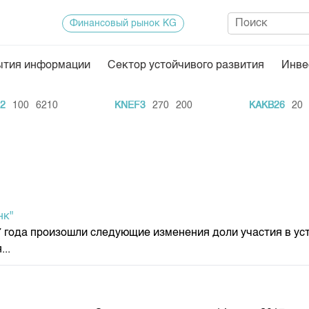
Финансовый рынок KG
ытия информации
Сектор устойчивого развития
Инве
Нормативная база
Статисти
100
6210
KNEF3
270
200
KAKB26
20
11
ектор
Биржевая деятельность
Итоги пос
Депозитарная деятельность
Архив тор
нформации
Центр раскрытия информации
Индекс и 
Котировки
нк"
Котировки
 года произошли следующие изменения доли участия в уст
KG
Расписани
..
Результат
Объем ГЦ
Результат