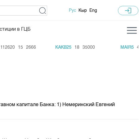
login
Рус
Кыр
Eng
стиции в ГЦБ
ка торгов
Учебный центр
2620
15
2666
KAKB25
18
35000
MAIR5
420
ледних торгов
Общая информация
гов
План работы на год
Капитализация
 по ЦБ
 по драг. металлам
авном капитале Банка: 1) Немеринский Евгений
е аукционов по ГЦБ
ы аукционов ГЦБ
Б в обращении
ы аукционов по