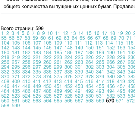
общего количества выпущенных ценных бумаг. Продавец:
Всего страниц: 599
1
2
3
4
5
6
7
8
9
10
11
12
13
14
15
16
17
18
19
20
55
56
57
58
59
60
61
62
63
64
65
66
67
68
69
70
71
104
105
106
107
108
109
110
111
112
113
114
115
116
142
143
144
145
146
147
148
149
150
151
152
153
15
180
181
182
183
184
185
186
187
188
189
190
191
19
218
219
220
221
222
223
224
225
226
227
228
229
23
256
257
258
259
260
261
262
263
264
265
266
267
26
294
295
296
297
298
299
300
301
302
303
304
305
30
332
333
334
335
336
337
338
339
340
341
342
343
34
370
371
372
373
374
375
376
377
378
379
380
381
38
408
409
410
411
412
413
414
415
416
417
418
419
42
446
447
448
449
450
451
452
453
454
455
456
457
45
484
485
486
487
488
489
490
491
492
493
494
495
49
522
523
524
525
526
527
528
529
530
531
532
533
53
560
561
562
563
564
565
566
567
568
569
570
571
572
598
599