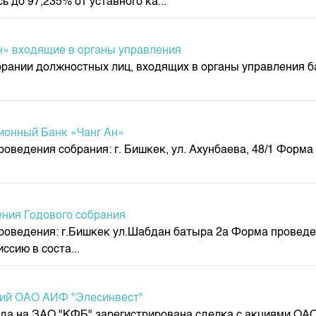
до 97,235% от уставного ка...
» входящие в органы управления
ании должностных лиц, входящих в органы управления б
ионный Банк «Чанг Ан»
оведения собрания: г. Бишкек, ул. Ахунбаева, 48/1 Форма
ния Годового собрания
роведения: г.Бишкек ул.Шабдан батыра 2а Форма проведен
сию в соста...
ций ОАО АИФ "Элесинвест"
года на ЗАО "КФБ" зарегистрирована сделка с акциями О