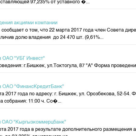
оставляющей 97,235% от уставного �...
депозита
адения акциями компании
) сообщает о том, что 22 марта 2017 года член Совета д
еличив долю владения до 24 470 шт. (9,61%...
в ОАО "УБГ Инвест"
ведения: г.Бишкек, ул.Токтогула, 87 "А" Форма проведения
ов ОАО "ФинансКредитБанк"
2017 года по адресу: г. Бишкек, ул. Орозбекова, 52-54. 
 собрания: 11:00 ч. Со�...
ий ОАО "Кыргызкоммерцбанк"
та 2017 года в результате дополнительного размещения 