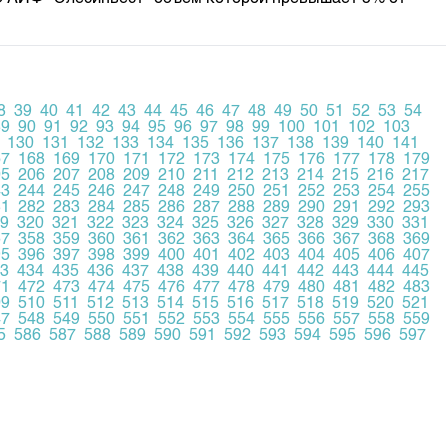
8
39
40
41
42
43
44
45
46
47
48
49
50
51
52
53
54
89
90
91
92
93
94
95
96
97
98
99
100
101
102
103
130
131
132
133
134
135
136
137
138
139
140
141
67
168
169
170
171
172
173
174
175
176
177
178
179
05
206
207
208
209
210
211
212
213
214
215
216
217
43
244
245
246
247
248
249
250
251
252
253
254
255
81
282
283
284
285
286
287
288
289
290
291
292
293
9
320
321
322
323
324
325
326
327
328
329
330
331
57
358
359
360
361
362
363
364
365
366
367
368
369
95
396
397
398
399
400
401
402
403
404
405
406
407
3
434
435
436
437
438
439
440
441
442
443
444
445
71
472
473
474
475
476
477
478
479
480
481
482
483
09
510
511
512
513
514
515
516
517
518
519
520
521
47
548
549
550
551
552
553
554
555
556
557
558
559
5
586
587
588
589
590
591
592
593
594
595
596
597