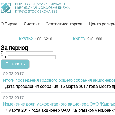
О Бирже
Листинг
Статистика торгов
Центр раскр
О нас
Направления
KKNTb2
100
6210
KNEF3
270
200
Общая информация
Товарно-сырьевой с
За период
С:
Акционеры
Листинг
По:
Руководство
Центр раскрытия и
Внутренний аудитор
Тарифы
22.03.2017
Итоги проведения Годового общего собрания акционеро
Аналитика
Комитеты
Дата проведения собрания: 16 марта 2017 года Место про
Финансовый рынок 
Участники торгов
Пресс-клуб
22.03.2017
Наши партнеры
Изменение доли мажоритарного акционера ОАО "Кыргы
25 лет ЗАО КФБ
Cтратегия развития
7 марта 2017 года акционер ОАО "Кыргызкоммерцбанк" 