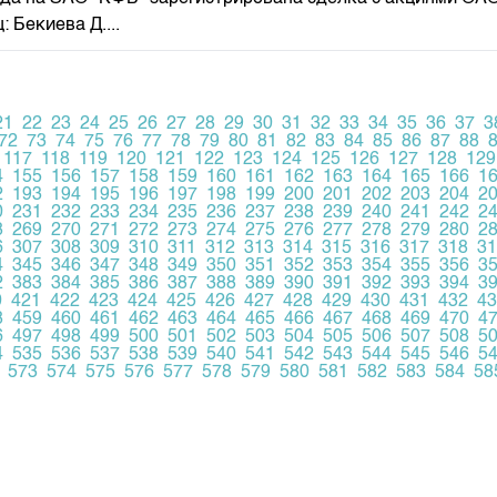
 Бекиева Д....
21
22
23
24
25
26
27
28
29
30
31
32
33
34
35
36
37
3
72
73
74
75
76
77
78
79
80
81
82
83
84
85
86
87
88
117
118
119
120
121
122
123
124
125
126
127
128
129
4
155
156
157
158
159
160
161
162
163
164
165
166
1
2
193
194
195
196
197
198
199
200
201
202
203
204
2
0
231
232
233
234
235
236
237
238
239
240
241
242
2
8
269
270
271
272
273
274
275
276
277
278
279
280
2
6
307
308
309
310
311
312
313
314
315
316
317
318
31
4
345
346
347
348
349
350
351
352
353
354
355
356
3
2
383
384
385
386
387
388
389
390
391
392
393
394
3
0
421
422
423
424
425
426
427
428
429
430
431
432
43
8
459
460
461
462
463
464
465
466
467
468
469
470
4
6
497
498
499
500
501
502
503
504
505
506
507
508
5
4
535
536
537
538
539
540
541
542
543
544
545
546
5
573
574
575
576
577
578
579
580
581
582
583
584
58