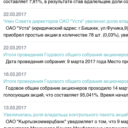
составляет 7,81%, в результате став вдалельцем доли с
Корпоративные документы
Контакты
22.03.2017
Член Совета директоров ОАО "Уста" увеличил долю вл
ОАО "Уста" (юридический адрес: г.Бишкек, ул.Фучика,9
приобрел простые акции в количестве 78 шт. (0,03%), ув
22.03.2017
Итоги проведения Годового общего собрания акционеро
Дата проведения собрания: 9 марта 2017 года Место про
16.03.2017
Итоги проведения Годового общего собрания акционер
Годовое общее собрание акционеров проходило 14 марта 
голосующих акций, что составляет 95,041%. Время начала
13.03.2017
Увеличилась доля владельца контрольного пакета акц
ОАО "Кыргызкоммерцбанк" уведомляет о том, что 9 мар