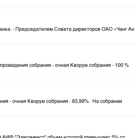
анка: - Председателем Совета директоров ОАО «Чанг Ан
 проведения собрания - очная Кворум собрания - 100 %
ия - очная Кворум собрания - 83,99%. На собрании
АО АИФ "Элесинвест" объем которой превышает 5% от