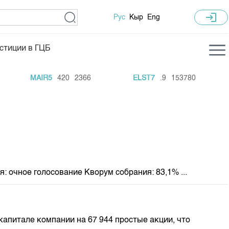
login
Рус
Кыр
Eng
стиции в ГЦБ
ка торгов
Учебный центр
MAIR5
420
2366
ELST7
.9
153780
M
ледних торгов
Общая информация
гов
План работы на год
Капитализация
 по ЦБ
 по драг. металлам
: очное голосование Кворум собрания: 83,1% ...
е аукционов по ГЦБ
ы аукционов ГЦБ
Б в обращении
питале компании на 67 944 простые акции, что
ы аукционов по