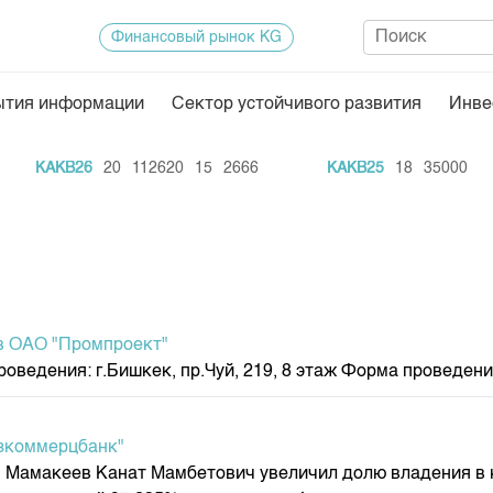
Финансовый рынок KG
ытия информации
Сектор устойчивого развития
Инве
Нормативная база
Статисти
KAKB26
20
112620
15
2666
KAKB25
18
35000
ектор
Биржевая деятельность
Итоги пос
Депозитарная деятельность
Архив тор
нформации
Центр раскрытия информации
Индекс и 
Котировки
в ОАО "Промпроект"
Котировки
ведения: г.Бишкек, пр.Чуй, 219, 8 этаж Форма проведения
KG
Расписани
Результат
зкоммерцбанк"
Объем ГЦ
Мамакеев Канат Мамбетович увеличил долю владения в ка
Результат