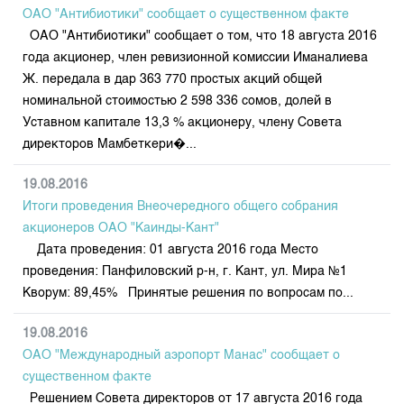
Индекс и Капитализация
Наши партнеры
Финансовый рынок KG
ОАО "Антибиотики" сообщает о существенном факте
План работы на год
Котировки по ЦБ
ОАО "Антибиотики" сообщает о том, что 18 августа 2016
Cтратегия развития
Пресс-клуб
года акционер, член ревизионной комиссии Иманалиева
Котировки по драг. металлам
Корпоративные документы
25 лет ЗАО КФБ
Ж. передала в дар 363 770 простых акций общей
Расписание аукционов по ГЦБ
Контакты
номинальной стоимостью 2 598 336 сомов, долей в
Уставном капитале 13,3 % акционеру, члену Совета
Результаты аукционов ГЦБ
директоров Мамбеткери�...
Объем ГЦБ в обращении
Результаты аукционов по депозитам
19.08.2016
Итоги проведения Внеочередного общего собрания
акционеров ОАО "Каинды-Кант"
Дата проведения: 01 августа 2016 года Место
проведения: Панфиловский р-н, г. Кант, ул. Мира №1
Кворум: 89,45% Принятые решения по вопросам по...
19.08.2016
ОАО "Международный аэропорт Манас" сообщает о
существенном факте
Решением Совета директоров от 17 августа 2016 года