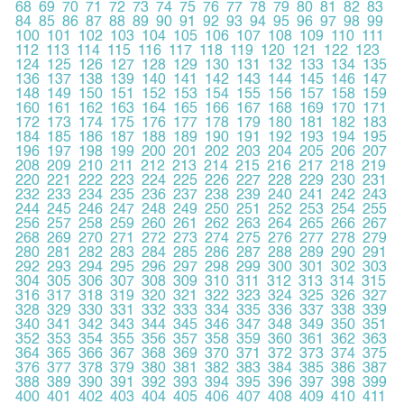
68
69
70
71
72
73
74
75
76
77
78
79
80
81
82
83
84
85
86
87
88
89
90
91
92
93
94
95
96
97
98
99
100
101
102
103
104
105
106
107
108
109
110
111
112
113
114
115
116
117
118
119
120
121
122
123
124
125
126
127
128
129
130
131
132
133
134
135
136
137
138
139
140
141
142
143
144
145
146
147
148
149
150
151
152
153
154
155
156
157
158
159
160
161
162
163
164
165
166
167
168
169
170
171
172
173
174
175
176
177
178
179
180
181
182
183
184
185
186
187
188
189
190
191
192
193
194
195
196
197
198
199
200
201
202
203
204
205
206
207
208
209
210
211
212
213
214
215
216
217
218
219
220
221
222
223
224
225
226
227
228
229
230
231
232
233
234
235
236
237
238
239
240
241
242
243
244
245
246
247
248
249
250
251
252
253
254
255
256
257
258
259
260
261
262
263
264
265
266
267
268
269
270
271
272
273
274
275
276
277
278
279
280
281
282
283
284
285
286
287
288
289
290
291
292
293
294
295
296
297
298
299
300
301
302
303
304
305
306
307
308
309
310
311
312
313
314
315
316
317
318
319
320
321
322
323
324
325
326
327
328
329
330
331
332
333
334
335
336
337
338
339
340
341
342
343
344
345
346
347
348
349
350
351
352
353
354
355
356
357
358
359
360
361
362
363
364
365
366
367
368
369
370
371
372
373
374
375
376
377
378
379
380
381
382
383
384
385
386
387
388
389
390
391
392
393
394
395
396
397
398
399
400
401
402
403
404
405
406
407
408
409
410
411