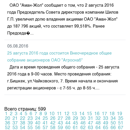
ОАО "Аман-Жол" сообщает о том, что 2 августа 2016
года Председатель Совета директоров компании Шилов
Г.П. увеличил долю владения акциями ОАО "Аман-Жол"
до 187 796 акций, что составляет 99,518%. Ранее
Председа�...
05.08.2016
25 августа 2016 года состоится Внеочередное общее
собрание акционеров ОАО "Агроснаб"
Дата и время проведения общего собрания - 25 августа
2016 года в 9-00 часов. Место проведения собрания:
г.Бишкек, ул.Чайковского, 7. Время начала и окончания
регистрации акционеров - с 7-55 ч. до 8-55 ч....
Всего страниц: 599
1
2
3
4
5
6
7
8
9
10
11
12
13
14
15
16
17
18
19
20
21
22
23
24
25
26
27
28
29
30
31
32
33
34
35
36
37
38
39
40
41
42
43
44
45
46
47
48
49
50
51
52
53
54
55
56
57
58
59
60
61
62
63
64
65
66
67