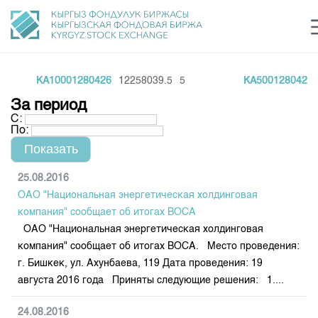
KA10001280426
12258039.5
5
KA5001280426
6
Центр раскрытия информации
Сектор устойчивого развития
Ин
login
За период
Финансовый рынок KG
Рус
Кыр
Eng
С:
По:
О нас
Направления
Общая информация
25.08.2016
ОАО "Национальная энергетическая холдинговая
Акционеры
Нормативная база
Товарно-сырьевой сектор
компания" сообщает об итогах ВОСА
Руководство
ОАО "Национальная энергетическая холдинговая
Листинг
Статистика торгов
Биржевая деятельность
компания" сообщает об итогах ВОСА. Место проведения:
Внутренний аудитор
Центр раскрытия информации
г. Бишкек, ул. Ахунбаева, 119 Дата проведения: 19
Депозитарная деятельность
Комитеты
Учебный центр
Итоги последних торгов
Тарифы
августа 2016 года Приняты следующие решения: 1....
Центр раскрытия информации
Архив торгов
Участники торгов
Аналитика
Общая информация
24.08.2016