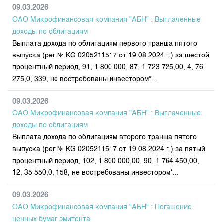
Индекс и Капитализация
Наши партнеры
Финансовый рынок KG
09.03.2026
План работы на год
Котировки по ЦБ
ОАО Микрофинансовая компания "АБН" : Выплаченные
Cтратегия развития
Пресс-клуб
доходы по облигациям
Котировки по драг. металлам
Корпоративные документы
25 лет ЗАО КФБ
Выплата дохода по облигациям первого транша пятого
Расписание аукционов по ГЦБ
Контакты
выпуска (рег.№ KG 0205211517 от 19.08.2024 г.) за шестой
процентный период, 91, 1 800 000, 87, 1 723 725,00, 4, 76
Результаты аукционов ГЦБ
275,0, 339, не востребованы инвестором*...
Объем ГЦБ в обращении
Результаты аукционов по депозитам
09.03.2026
ОАО Микрофинансовая компания "АБН" : Выплаченные
доходы по облигациям
Выплата дохода по облигациям второго транша пятого
выпуска (рег.№ KG 0205211517 от 19.08.2024 г.) за пятый
процентный период, 102, 1 800 000,00, 90, 1 764 450,00,
12, 35 550,0, 158, не востребованы инвестором*...
09.03.2026
ОАО Микрофинансовая компания "АБН" : Погашение
ценных бумаг эмитента