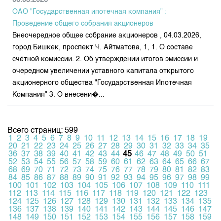
06.03.2026
ОАО "Государственная ипотечная компания" :
Проведение общего собрания акционеров
Внеочередное общее собрание акционеров , 04.03.2026,
город Бишкек, проспект Ч. Айтматова, 1, 1. О составе
счётной комиссии. 2. Об утверждении итогов эмиссии и
очередном увеличении уставного капитала открытого
акционерного общества "Государственная Ипотечная
Компания" 3. О внесени�...
Всего страниц: 599
1
2
3
4
5
6
7
8
9
10
11
12
13
14
15
16
17
18
19
20
21
22
23
24
25
26
27
28
29
30
31
32
33
34
35
36
37
38
39
40
41
42
43
44
45
46
47
48
49
50
51
52
53
54
55
56
57
58
59
60
61
62
63
64
65
66
67
68
69
70
71
72
73
74
75
76
77
78
79
80
81
82
83
84
85
86
87
88
89
90
91
92
93
94
95
96
97
98
99
100
101
102
103
104
105
106
107
108
109
110
111
112
113
114
115
116
117
118
119
120
121
122
123
124
125
126
127
128
129
130
131
132
133
134
135
136
137
138
139
140
141
142
143
144
145
146
147
148
149
150
151
152
153
154
155
156
157
158
159