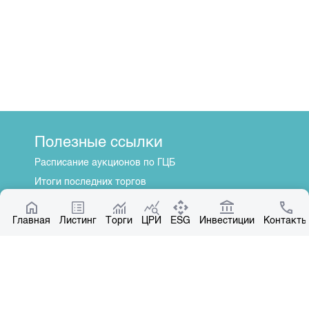
Полезные ссылки
Расписание аукционов по ГЦБ
Итоги последних торгов
Котировки по ЦБ
Главная
Центр раскрытия информации
Листинг
Торги
ЦРИ
ESG
Инвестиции
Контакты
О нас
Общая информация
Контакты
Руководство