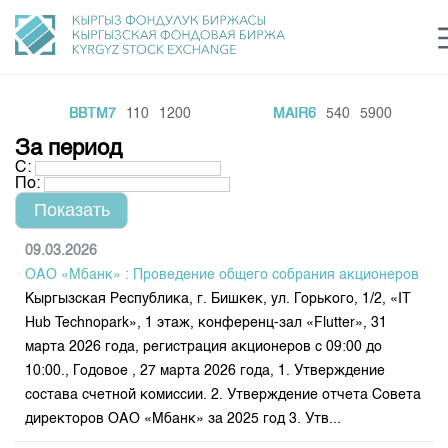
BBTM7
110
1200
MAIR6
540
5900
Центр раскрытия информации
Сектор устойчивого развития
Ин
login
За период
Финансовый рынок KG
Рус
Кыр
Eng
С:
По:
О нас
Направления
Общая информация
09.03.2026
ОАО «Мбанк» : Проведение общего собрания акционеров
Акционеры
Нормативная база
Товарно-сырьевой сектор
Кыргызская Республика, г. Бишкек, ул. Горького, 1/2, «IT
Руководство
Hub Technopark», 1 этаж, конференц-зал «Flutter», 31
Листинг
Статистика торгов
Биржевая деятельность
марта 2026 года, регистрация акционеров с 09:00 до
Внутренний аудитор
Центр раскрытия информации
10:00., Годовое , 27 марта 2026 года, 1. Утверждение
Депозитарная деятельность
Комитеты
Учебный центр
Итоги последних торгов
Тарифы
состава счетной комиссии. 2. Утверждение отчета Совета
Центр раскрытия информации
директоров ОАО «Мбанк» за 2025 год 3. Утв...
Архив торгов
Участники торгов
Аналитика
Общая информация