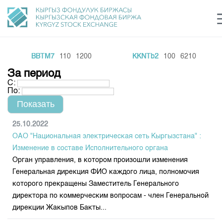
BBTM7
110
1200
KKNTb2
100
6210
Центр раскрытия информации
Сектор устойчивого развития
Ин
login
За период
Финансовый рынок KG
Рус
Кыр
Eng
С:
По:
О нас
Направления
Общая информация
25.10.2022
ОАО "Национальная электрическая сеть Кыргызстана" :
Акционеры
Нормативная база
Товарно-сырьевой сектор
Изменение в составе Исполнительного органа
Руководство
Орган управления, в котором произошли изменения
Листинг
Статистика торгов
Биржевая деятельность
Генеральная дирекция ФИО каждого лица, полномочия
Внутренний аудитор
Центр раскрытия информации
которого прекращены Заместитель Генерального
Депозитарная деятельность
Комитеты
Учебный центр
Итоги последних торгов
Тарифы
директора по коммерческим вопросам - член Генеральной
Центр раскрытия информации
дирекции Жакыпов Бакты...
Архив торгов
Участники торгов
Аналитика
Общая информация