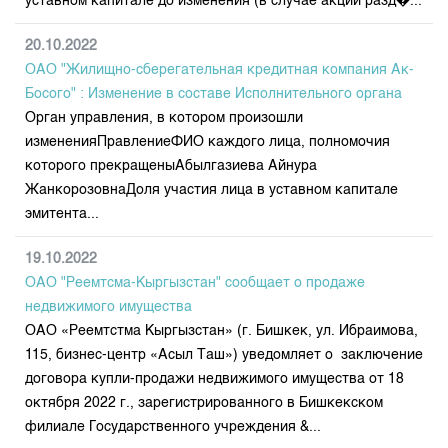
уставном капитале до изменения (в случае акций разд�...
20.10.2022
ОАО "Жилищно-сберегательная кредитная компания Ак-
Босого" : Изменение в составе Исполнительного органа
Орган управления, в котором произошли
измененияПравлениеФИО каждого лица, полномочия
которого прекращеныАбылгазиева Айнура
ЖанкорозовнаДоля участия лица в уставном капитале
эмитента...
19.10.2022
ОАО "Реемтсма-Кыргызстан" сообщает о продаже
недвижимого имущества
ОАО «Реемтстма Кыргызстан» (г. Бишкек, ул. Ибраимова,
115, бизнес-центр «Асыл Таш») уведомляет о заключение
договора купли-продажи недвижимого имущества от 18
октября 2022 г., зарегистрированного в Бишкекском
филиале Государственного учреждения &...