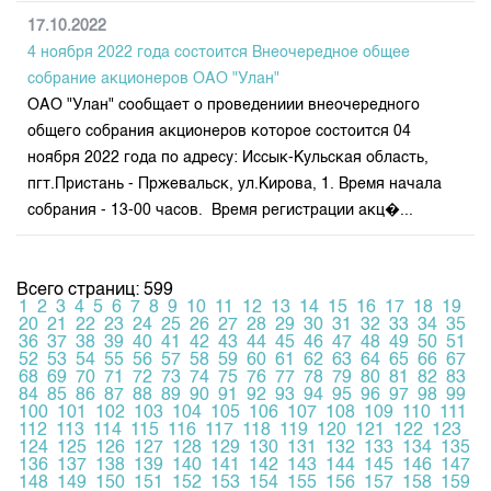
17.10.2022
4 ноября 2022 года состоится Внеочередное общее
собрание акционеров ОАО "Улан"
ОАО "Улан" сообщает о проведениии внеочередного
общего собрания акционеров которое состоится 04
ноября 2022 года по адресу: Иссык-Кульская область,
пгт.Пристань - Пржевальск, ул.Кирова, 1. Время начала
собрания - 13-00 часов. Время регистрации акц�...
Всего страниц: 599
1
2
3
4
5
6
7
8
9
10
11
12
13
14
15
16
17
18
19
20
21
22
23
24
25
26
27
28
29
30
31
32
33
34
35
36
37
38
39
40
41
42
43
44
45
46
47
48
49
50
51
52
53
54
55
56
57
58
59
60
61
62
63
64
65
66
67
68
69
70
71
72
73
74
75
76
77
78
79
80
81
82
83
84
85
86
87
88
89
90
91
92
93
94
95
96
97
98
99
100
101
102
103
104
105
106
107
108
109
110
111
112
113
114
115
116
117
118
119
120
121
122
123
124
125
126
127
128
129
130
131
132
133
134
135
136
137
138
139
140
141
142
143
144
145
146
147
148
149
150
151
152
153
154
155
156
157
158
159