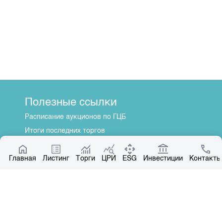
Полезные ссылки
Расписание аукционов по ГЦБ
Итоги последних торгов
Котировки по ЦБ
Главная
Центр раскрытия информации
Листинг
Торги
ЦРИ
ESG
Инвестиции
Контакты
О нас
Общая информация
Контакты
Руководство