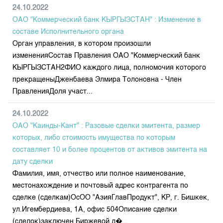
Индекс и Капитализация
Наши партнеры
Финансовый рынок KG
24.10.2022
План работы на год
Котировки по ЦБ
ОАО "Коммерческий банк КЫРГЫЗСТАН" : Изменение в
Cтратегия развития
Пресс-клуб
составе Исполнительного органа
Котировки по драг. металлам
Корпоративные документы
25 лет ЗАО КФБ
Орган управления, в котором произошли
Расписание аукционов по ГЦБ
Контакты
измененияСостав Правления ОАО "Коммерческий банк
КЫРГЫЗСТАН2ФИО каждого лица, полномочия которого
Результаты аукционов ГЦБ
прекращеныДженбаева Элмира Толоновна - Член
Объем ГЦБ в обращении
ПравленияДоля участ...
Результаты аукционов по депозитам
24.10.2022
ОАО "Каинды-Кант" : Разовые сделки эмитента, размер
которых, либо стоимость имущества по которым
составляет 10 и более процентов от активов эмитента на
дату сделки
Фамилия, имя, отчество или полное наименование,
местонахождение и почтовый адрес контрагента по
сделке (сделкам)ОсОО "АзияГлавПродукт", КР, г. Бишкек,
ул.Игембердиева, 1А, офис 504Описание сделки
(сделок)заключен Биржевой д�...