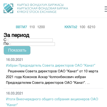
BBTM7
110
1200
KKNTb2
100
6210
Центр раскрытия информации
Сектор устойчивого развития
Ин
login
За период
Финансовый рынок KG
Рус
Кыр
Eng
С:
По:
О нас
Направления
Общая информация
16.03.2021
Избран Председатель Совета директоров ОАО "Канат"
Акционеры
Нормативная база
Товарно-сырьевой сектор
Решением Совета директоров ОАО "Канат" от 10 марта
Руководство
2021 года Кожонов Аскар Чолпонбекович избран
Листинг
Статистика торгов
Биржевая деятельность
Председателем Совета директоров ОАО "Канат". ...
Внутренний аудитор
Центр раскрытия информации
Депозитарная деятельность
Комитеты
Учебный центр
Итоги последних торгов
16.03.2021
Тарифы
Центр раскрытия информации
Итоги Внеочередного общего собрания акционеров ОАО
Архив торгов
Участники торгов
Аналитика
Общая информация
"Канат"