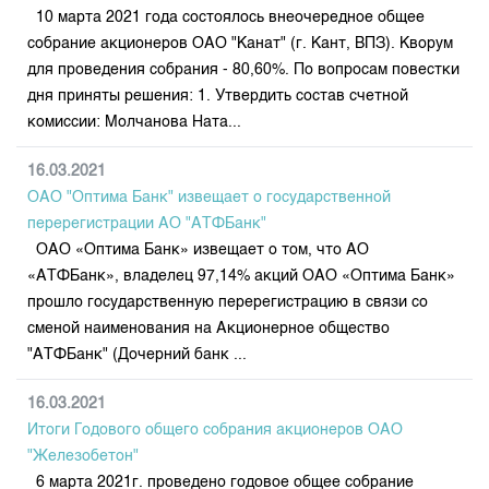
Индекс и Капитализация
Наши партнеры
Финансовый рынок KG
10 марта 2021 года состоялось внеочередное общее
План работы на год
Котировки по ЦБ
собрание акционеров ОАО "Канат" (г. Кант, ВПЗ). Кворум
Cтратегия развития
Пресс-клуб
для проведения собрания - 80,60%. По вопросам повестки
Котировки по драг. металлам
Корпоративные документы
25 лет ЗАО КФБ
дня приняты решения: 1. Утвердить состав счетной
Расписание аукционов по ГЦБ
Контакты
комиссии: Молчанова Ната...
Результаты аукционов ГЦБ
16.03.2021
Объем ГЦБ в обращении
ОАО "Оптима Банк" извещает о государственной
Результаты аукционов по депозитам
перерегистрации АО "АТФБанк"
ОАО «Оптима Банк» извещает о том, что АО
«АТФБанк», владелец 97,14% акций ОАО «Оптима Банк»
прошло государственную перерегистрацию в связи со
сменой наименования на Акционерное общество
"АТФБанк" (Дочерний банк ...
16.03.2021
Итоги Годового общего собрания акционеров ОАО
"Железобетон"
6 марта 2021г. проведено годовое общее собрание