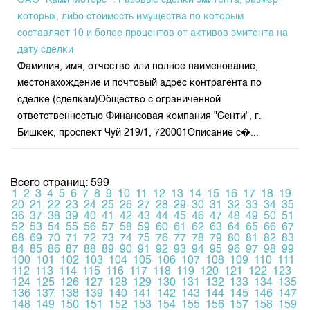
ОАО "Ками Моторс" : Разовые сделки эмитента, размер
которых, либо стоимость имущества по которым
составляет 10 и более процентов от активов эмитента на
дату сделки
Фамилия, имя, отчество или полное наименование,
местонахождение и почтовый адрес контрагента по
сделке (сделкам)Общество с ограниченной
ответственностью Финансовая компания "Сенти", г.
Бишкек, проспект Чуй 219/1, 720001Описание с�...
Всего страниц: 599
1
2
3
4
5
6
7
8
9
10
11
12
13
14
15
16
17
18
19
20
21
22
23
24
25
26
27
28
29
30
31
32
33
34
35
36
37
38
39
40
41
42
43
44
45
46
47
48
49
50
51
52
53
54
55
56
57
58
59
60
61
62
63
64
65
66
67
68
69
70
71
72
73
74
75
76
77
78
79
80
81
82
83
84
85
86
87
88
89
90
91
92
93
94
95
96
97
98
99
100
101
102
103
104
105
106
107
108
109
110
111
112
113
114
115
116
117
118
119
120
121
122
123
124
125
126
127
128
129
130
131
132
133
134
135
136
137
138
139
140
141
142
143
144
145
146
147
148
149
150
151
152
153
154
155
156
157
158
159