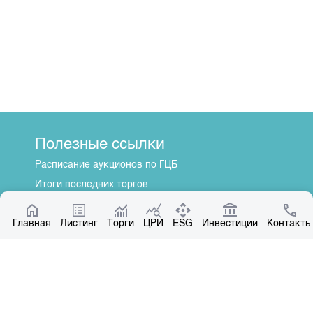
Полезные ссылки
Расписание аукционов по ГЦБ
Итоги последних торгов
Котировки по ЦБ
Главная
Центр раскрытия информации
Листинг
Торги
ЦРИ
ESG
Инвестиции
Контакты
О нас
Общая информация
Контакты
Руководство