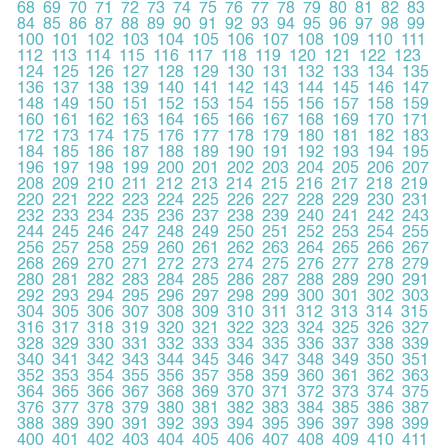
68
69
70
71
72
73
74
75
76
77
78
79
80
81
82
83
84
85
86
87
88
89
90
91
92
93
94
95
96
97
98
99
100
101
102
103
104
105
106
107
108
109
110
111
112
113
114
115
116
117
118
119
120
121
122
123
124
125
126
127
128
129
130
131
132
133
134
135
136
137
138
139
140
141
142
143
144
145
146
147
148
149
150
151
152
153
154
155
156
157
158
159
160
161
162
163
164
165
166
167
168
169
170
171
172
173
174
175
176
177
178
179
180
181
182
183
184
185
186
187
188
189
190
191
192
193
194
195
196
197
198
199
200
201
202
203
204
205
206
207
208
209
210
211
212
213
214
215
216
217
218
219
220
221
222
223
224
225
226
227
228
229
230
231
232
233
234
235
236
237
238
239
240
241
242
243
244
245
246
247
248
249
250
251
252
253
254
255
256
257
258
259
260
261
262
263
264
265
266
267
268
269
270
271
272
273
274
275
276
277
278
279
280
281
282
283
284
285
286
287
288
289
290
291
292
293
294
295
296
297
298
299
300
301
302
303
304
305
306
307
308
309
310
311
312
313
314
315
316
317
318
319
320
321
322
323
324
325
326
327
328
329
330
331
332
333
334
335
336
337
338
339
340
341
342
343
344
345
346
347
348
349
350
351
352
353
354
355
356
357
358
359
360
361
362
363
364
365
366
367
368
369
370
371
372
373
374
375
376
377
378
379
380
381
382
383
384
385
386
387
388
389
390
391
392
393
394
395
396
397
398
399
400
401
402
403
404
405
406
407
408
409
410
411