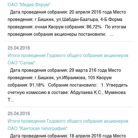
Индекс и Капитализация
Наши партнеры
Финансовый рынок KG
ОАО "Медиа Форум"
План работы на год
Котировки по ЦБ
Дата проведения собрания: 20 апреля 2016 года Место
Cтратегия развития
Пресс-клуб
проведения: г.Бишкек, ул.Шабдан-Баатыра, 4-Б Форма
Котировки по драг. металлам
Корпоративные документы
25 лет ЗАО КФБ
проведения: очная Кворум собрания: 86,72% По итогам
Расписание аукционов по ГЦБ
Контакты
проведения собрания акционеры постановили: ...
Результаты аукционов ГЦБ
25.04.2016
Объем ГЦБ в обращении
Итоги проведения Годового общего собрания акционеров
Результаты аукционов по депозитам
ОАО "Салам"
Дата проведения собрания: 29 марта 216 года Место
проведения: г.Бишкек, ул.Ибраимова, 105 Кворум
собрания: 91,18% Собрание постановило: 1. Утвердить
счетную комиссию в составе: Абдулаева К.С., Муминова
Т...
25.04.2016
Итоги проведения Годового общего собрания акционеров
ОАО "Кантская типография"
Дата проведения собрания: 18 апреля 2016 года Место