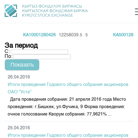
KA10001280426
12258039.5
5
KA500128042
Центр раскрытия информации
Сектор устойчивого развития
Ин
login
За период
Финансовый рынок KG
Рус
Кыр
Eng
С:
По:
О нас
Направления
Общая информация
26.04.2016
Итоги проведения Годового общего собрания акционеров
Акционеры
Нормативная база
Товарно-сырьевой сектор
ОАО "Уста"
Руководство
Дата проведения собрания: 21 апреля 2016 года Место
Листинг
Статистика торгов
Биржевая деятельность
проведения: г.Бишкек, ул.Фучика, 9 Форма проведения:
Внутренний аудитор
Центр раскрытия информации
очное голосование Кворум собрания: 77,9621% ...
Депозитарная деятельность
Комитеты
Учебный центр
Итоги последних торгов
Тарифы
Центр раскрытия информации
25.04.2016
Архив торгов
Участники торгов
Аналитика
Общая информация
Итоги проведения Годового общего собрания акционеров