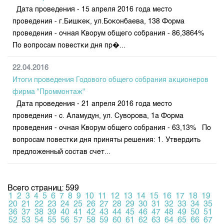
Дата проведения - 15 апреля 2016 года место
проведения - г.Бишкек, ул.Боконбаева, 138 Форма
проведения - очная Кворум общего собрания - 86,3864%
По вопросам повестки дня пр�...
22.04.2016
Итоги проведения Годового общего собрания акционеров
фирма "Проммонтаж"
Дата проведения - 21 апреля 2016 года место
проведения - с. Аламудун, ул. Суворова, 1а Форма
проведения - очная Кворум общего собрания - 63,13% По
вопросам повестки дня приняты решения: 1. Утвердить
предложенный состав счет...
Всего страниц: 599
1
2
3
4
5
6
7
8
9
10
11
12
13
14
15
16
17
18
19
20
21
22
23
24
25
26
27
28
29
30
31
32
33
34
35
36
37
38
39
40
41
42
43
44
45
46
47
48
49
50
51
52
53
54
55
56
57
58
59
60
61
62
63
64
65
66
67