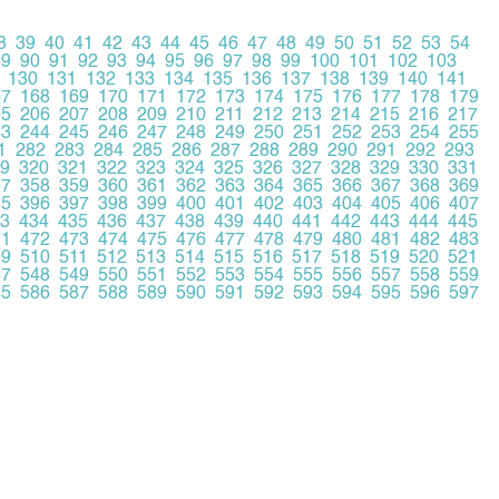
8
39
40
41
42
43
44
45
46
47
48
49
50
51
52
53
54
89
90
91
92
93
94
95
96
97
98
99
100
101
102
103
130
131
132
133
134
135
136
137
138
139
140
141
67
168
169
170
171
172
173
174
175
176
177
178
179
05
206
207
208
209
210
211
212
213
214
215
216
217
43
244
245
246
247
248
249
250
251
252
253
254
255
1
282
283
284
285
286
287
288
289
290
291
292
293
9
320
321
322
323
324
325
326
327
328
329
330
331
57
358
359
360
361
362
363
364
365
366
367
368
369
95
396
397
398
399
400
401
402
403
404
405
406
407
3
434
435
436
437
438
439
440
441
442
443
444
445
71
472
473
474
475
476
477
478
479
480
481
482
483
09
510
511
512
513
514
515
516
517
518
519
520
521
47
548
549
550
551
552
553
554
555
556
557
558
559
85
586
587
588
589
590
591
592
593
594
595
596
597