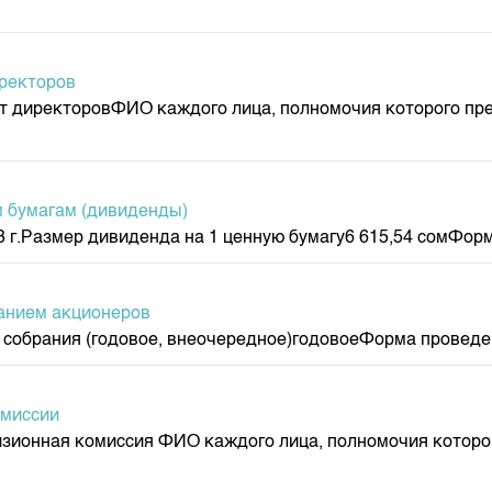
депозита
иректоров
вет директоровФИО каждого лица, полномочия которого 
 бумагам (дивиденды)
 г.Размер дивиденда на 1 ценную бумагу6 615,54 сомФорм
анием акционеров
 собрания (годовое, внеочередное)годовоеФорма проведен
омиссии
изионная комиссия ФИО каждого лица, полномочия которо