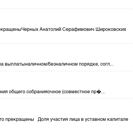
м
прекращеныЧерных Анатолий Серафимович Широковских
а выплатыналичном/безналичном порядке, согл...
ия общего собранияочное (совместное пр�...
го прекращены Доля участия лица в уставном капитале