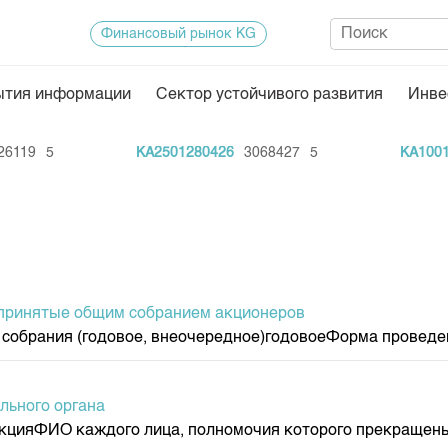
Финансовый рынок KG
ытия информации
Сектор устойчивого развития
Инве
Нормативная база
Статисти
119
5
KA2501280426
3068427
5
KA100128
ектор
Биржевая деятельность
Итоги пос
Депозитарная деятельность
Архив тор
нформации
Центр раскрытия информации
Индекс и 
Котировки
 принятые общим собранием акционеров
Котировки
 собрания (годовое, внеочередное)годовоеФорма проведен
KG
Расписани
Результат
льного органа
Объем ГЦ
рекцияФИО каждого лица, полномочия которого прекраще
Результат