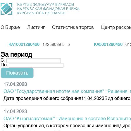
О Бирже
Листинг
Статистика торгов
Центр раскр
О нас
Направления
KA10001280426
12258039.5
5
KA5001280426
6126
Общая информация
Товарно-сырьевой с
За период
С:
Акционеры
Листинг
По:
Руководство
Центр раскрытия и
Внутренний аудитор
Тарифы
17.04.2023
ОАО "Государственная ипотечная компания" : Решения,
Аналитика
Комитеты
Дата проведения общего собрания11.04.2023Вид общего
Финансовый рынок 
Участники торгов
Пресс-клуб
17.04.2023
Наши партнеры
ОАО "Кыргызавтомаш" : Изменение в составе Исполните
25 лет ЗАО КФБ
Cтратегия развития
Орган управления, в котором произошли измененияДи