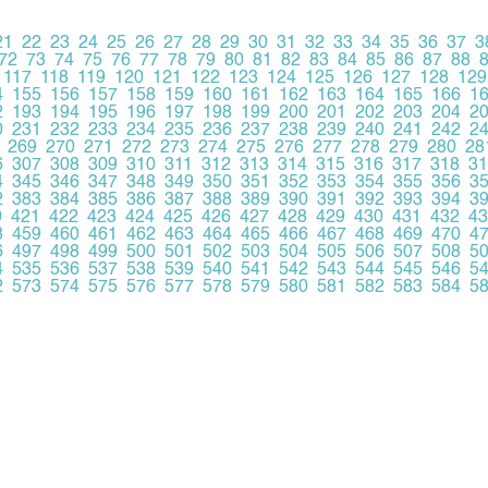
21
22
23
24
25
26
27
28
29
30
31
32
33
34
35
36
37
3
72
73
74
75
76
77
78
79
80
81
82
83
84
85
86
87
88
117
118
119
120
121
122
123
124
125
126
127
128
129
4
155
156
157
158
159
160
161
162
163
164
165
166
1
2
193
194
195
196
197
198
199
200
201
202
203
204
2
0
231
232
233
234
235
236
237
238
239
240
241
242
2
269
270
271
272
273
274
275
276
277
278
279
280
28
6
307
308
309
310
311
312
313
314
315
316
317
318
31
4
345
346
347
348
349
350
351
352
353
354
355
356
3
2
383
384
385
386
387
388
389
390
391
392
393
394
3
0
421
422
423
424
425
426
427
428
429
430
431
432
43
8
459
460
461
462
463
464
465
466
467
468
469
470
4
6
497
498
499
500
501
502
503
504
505
506
507
508
5
4
535
536
537
538
539
540
541
542
543
544
545
546
5
2
573
574
575
576
577
578
579
580
581
582
583
584
5