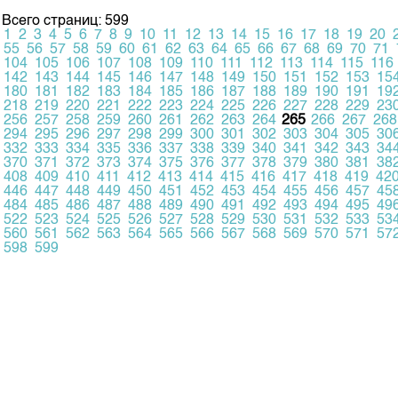
Всего страниц: 599
1
2
3
4
5
6
7
8
9
10
11
12
13
14
15
16
17
18
19
20
55
56
57
58
59
60
61
62
63
64
65
66
67
68
69
70
71
104
105
106
107
108
109
110
111
112
113
114
115
116
142
143
144
145
146
147
148
149
150
151
152
153
15
180
181
182
183
184
185
186
187
188
189
190
191
19
218
219
220
221
222
223
224
225
226
227
228
229
23
256
257
258
259
260
261
262
263
264
265
266
267
268
294
295
296
297
298
299
300
301
302
303
304
305
30
332
333
334
335
336
337
338
339
340
341
342
343
34
370
371
372
373
374
375
376
377
378
379
380
381
38
408
409
410
411
412
413
414
415
416
417
418
419
42
446
447
448
449
450
451
452
453
454
455
456
457
45
484
485
486
487
488
489
490
491
492
493
494
495
49
522
523
524
525
526
527
528
529
530
531
532
533
53
560
561
562
563
564
565
566
567
568
569
570
571
57
598
599