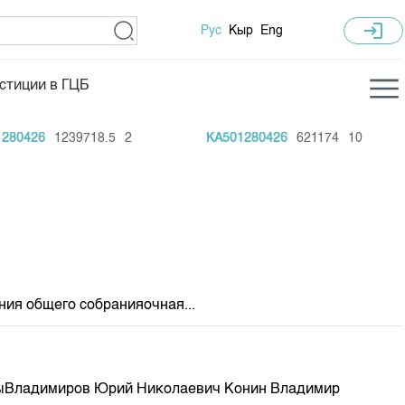
login
Рус
Кыр
Eng
стиции в ГЦБ
ка торгов
Учебный центр
0426
1239718.5
2
KA501280426
621174
10
ледних торгов
Общая информация
гов
План работы на год
Капитализация
 по ЦБ
 по драг. металлам
ия общего собранияочная...
е аукционов по ГЦБ
ы аукционов ГЦБ
Б в обращении
ныВладимиров Юрий Николаевич Конин Владимир
ы аукционов по