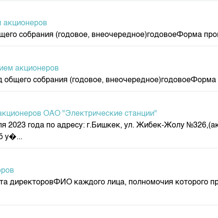
м акционеров
щего собрания (годовое, внеочередное)годовоеФорма про
нием акционеров
д общего собрания (годовое, внеочередное)годовоеФорма 
 акционеров ОАО "Электрические станции"
я 2023 года по адресу: г.Бишкек, ул. Жибек-Жолу №326,(а
 у�...
оров
ета директоровФИО каждого лица, полномочия которого 