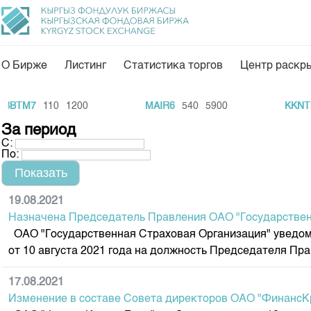
О Бирже
Листинг
Статистика торгов
Центр раскр
О нас
Направления
BTM7
110
1200
MAIR6
540
5900
KKNTb2
Общая информация
Товарно-сырьевой с
За период
С:
Акционеры
Листинг
По:
Руководство
Центр раскрытия и
Внутренний аудитор
Тарифы
19.08.2021
Назначена Председатель Правления ОАО "Государствен
Аналитика
Комитеты
ОАО "Государственная Страховая Организация" уведом
Финансовый рынок 
Участники торгов
от 10 августа 2021 года на должность Председателя Пра
Пресс-клуб
Наши партнеры
17.08.2021
25 лет ЗАО КФБ
Cтратегия развития
Изменение в составе Совета директоров ОАО "ФинансК