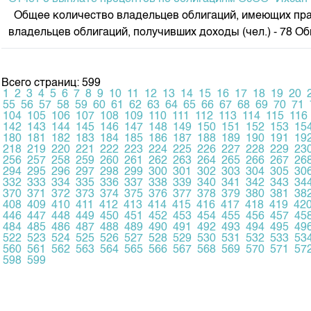
Общее количество владельцев облигаций, имеющих прав
владельцев облигаций, получивших доходы (чел.) - 78 О
Всего страниц: 599
1
2
3
4
5
6
7
8
9
10
11
12
13
14
15
16
17
18
19
20
55
56
57
58
59
60
61
62
63
64
65
66
67
68
69
70
71
104
105
106
107
108
109
110
111
112
113
114
115
116
142
143
144
145
146
147
148
149
150
151
152
153
15
180
181
182
183
184
185
186
187
188
189
190
191
19
218
219
220
221
222
223
224
225
226
227
228
229
23
256
257
258
259
260
261
262
263
264
265
266
267
26
294
295
296
297
298
299
300
301
302
303
304
305
30
332
333
334
335
336
337
338
339
340
341
342
343
34
370
371
372
373
374
375
376
377
378
379
380
381
38
408
409
410
411
412
413
414
415
416
417
418
419
42
446
447
448
449
450
451
452
453
454
455
456
457
45
484
485
486
487
488
489
490
491
492
493
494
495
49
522
523
524
525
526
527
528
529
530
531
532
533
53
560
561
562
563
564
565
566
567
568
569
570
571
57
598
599