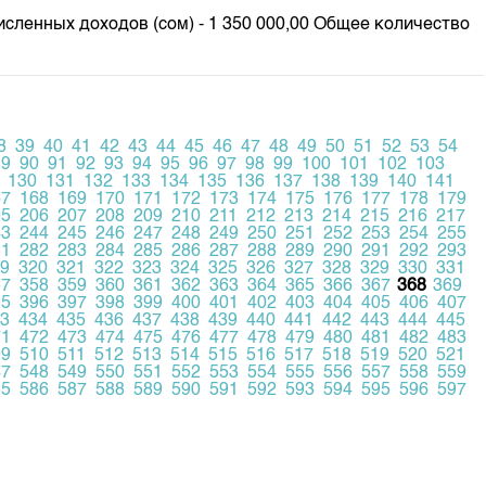
енных доходов (сом) - 1 350 000,00 Общее количество
8
39
40
41
42
43
44
45
46
47
48
49
50
51
52
53
54
89
90
91
92
93
94
95
96
97
98
99
100
101
102
103
130
131
132
133
134
135
136
137
138
139
140
141
67
168
169
170
171
172
173
174
175
176
177
178
179
05
206
207
208
209
210
211
212
213
214
215
216
217
43
244
245
246
247
248
249
250
251
252
253
254
255
81
282
283
284
285
286
287
288
289
290
291
292
293
9
320
321
322
323
324
325
326
327
328
329
330
331
57
358
359
360
361
362
363
364
365
366
367
368
369
95
396
397
398
399
400
401
402
403
404
405
406
407
3
434
435
436
437
438
439
440
441
442
443
444
445
71
472
473
474
475
476
477
478
479
480
481
482
483
09
510
511
512
513
514
515
516
517
518
519
520
521
47
548
549
550
551
552
553
554
555
556
557
558
559
85
586
587
588
589
590
591
592
593
594
595
596
597