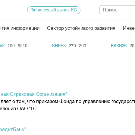
Финансовый рынок KG
ытия информации
Сектор устойчивого развития
Инве
Нормативная база
Статисти
100
6210
KNEF3
270
200
KAKB26
20
1
ектор
Биржевая деятельность
Итоги пос
Депозитарная деятельность
Архив тор
нформации
Центр раскрытия информации
Индекс и 
Котировки
ная Страховая Организация"
Котировки
ляет о том, что приказом Фонда по управлению государс
KG
Расписани
вления ОАО "ГС...
Результат
Объем ГЦ
редитБанк"
Результат