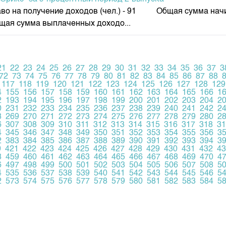
о на получение доходов (чел.) - 91 Общая сумма начисл
бщая сумма выплаченных доходо...
21
22
23
24
25
26
27
28
29
30
31
32
33
34
35
36
37
3
72
73
74
75
76
77
78
79
80
81
82
83
84
85
86
87
88
117
118
119
120
121
122
123
124
125
126
127
128
129
4
155
156
157
158
159
160
161
162
163
164
165
166
1
2
193
194
195
196
197
198
199
200
201
202
203
204
2
0
231
232
233
234
235
236
237
238
239
240
241
242
2
8
269
270
271
272
273
274
275
276
277
278
279
280
2
6
307
308
309
310
311
312
313
314
315
316
317
318
31
4
345
346
347
348
349
350
351
352
353
354
355
356
3
2
383
384
385
386
387
388
389
390
391
392
393
394
3
0
421
422
423
424
425
426
427
428
429
430
431
432
43
8
459
460
461
462
463
464
465
466
467
468
469
470
4
6
497
498
499
500
501
502
503
504
505
506
507
508
5
4
535
536
537
538
539
540
541
542
543
544
545
546
5
2
573
574
575
576
577
578
579
580
581
582
583
584
5