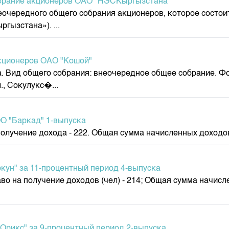
собрание акционеров ОАО "НЭСКыргызстана"
едного общего собрания акционеров, которое состоится 0
гызстана»). ...
кционеров ОАО "Кошой"
а. Вид общего собрания: внеочередное общее собрание. Ф
, Сокулукс�...
ОО "Баркад" 1-выпуска
учение дохода - 222. Общая сумма начисленных доходов (со
кун" за 11-процентный период 4-выпуска
 на получение доходов (чел) - 214; Общая сумма начисле
Орикс" за 9-процентный период 2-выпуска