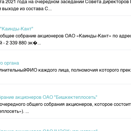
та 2021 года на очередном заседании Совета директоров
депозита
выходе из состава С...
 "Каинды-Кант"
 общее собрание акционеров ОАО «Каинды-Кант» по адресу
- 2 339 880 эк�...
о органа
олнительныйФИО каждого лица, полномочия которого пр
обрание акционеров ОАО "Бишкектеплосеть"
едного общего собрания акционеров, которое состоится 09
лосеть»). ...