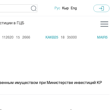
login
Рус
Кыр
Eng
стиции в ГЦБ
ка торгов
Учебный центр
12620
15
2666
KAKB25
18
35000
MAIR5
42
ледних торгов
Общая информация
гов
План работы на год
Капитализация
 по ЦБ
 по драг. металлам
твенным имуществом при Министерстве инвестиций КР
е аукционов по ГЦБ
ы аукционов ГЦБ
Б в обращении
ы аукционов по