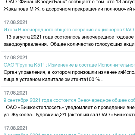
ОАО "ФинансКредитБанк" сообщает о том, что 13 авгус
Корпоративные документы
Жакыпова М.Ж. о досрочном прекращении полномочий и 
Контакты
17.08.2021
Итоги Внеочередного общего собрания акционеров ОАО
13 августа 2021 года состоялось внеочередное годовое
заводоуправления. Общее количество голосующих акций 
17.08.2021
ОАО "Группа К51" : Изменение в составе Исполнительног
Орган управления, в котором произошли измененияИсп
лица в уставном капитале эмитента100 % ...
17.08.2021
9 сентября 2021 года состоится Внеочередное общее с
ОАО «Бишкектеплосеть» уведомляет о проведении внеочер
ул. Жукеева-Пудовкина,2/1 (актовый зал ОАО «Бишкектеп
17.08.2021