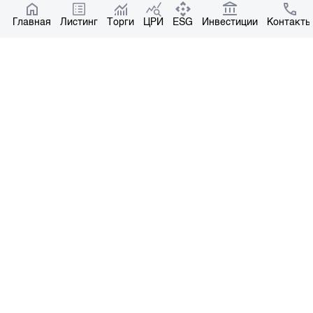
Котировки по ЦБ
Главная
Центр раскрытия информации
Листинг
Торги
ЦРИ
ESG
Инвестиции
Контакты
О нас
Общая информация
Контакты
Руководство
Наши партнеры
Контакты
+996 312 31 14 84
+996 551 31 14 84
office@kse.kg
Все права защищены © 2004-2026 Копирование материалов – только с
письменного разрешения. Лицензия №37 НКРЦБ от 30.11.2000 г.