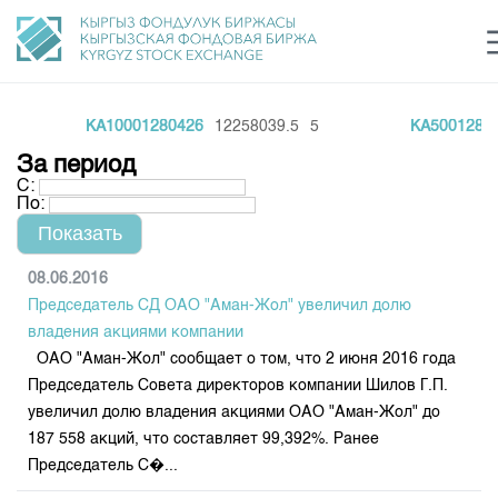
KA10001280426
12258039.5
5
KA500128042
Центр раскрытия информации
Сектор устойчивого развития
Ин
login
За период
Финансовый рынок KG
Рус
Кыр
Eng
С:
По:
О нас
Направления
Общая информация
08.06.2016
Председатель СД ОАО "Аман-Жол" увеличил долю
Акционеры
Нормативная база
Товарно-сырьевой сектор
владения акциями компании
Руководство
ОАО "Аман-Жол" сообщает о том, что 2 июня 2016 года
Листинг
Статистика торгов
Биржевая деятельность
Председатель Совета директоров компании Шилов Г.П.
Внутренний аудитор
Центр раскрытия информации
увеличил долю владения акциями ОАО "Аман-Жол" до
Депозитарная деятельность
Комитеты
Учебный центр
Итоги последних торгов
Тарифы
187 558 акций, что составляет 99,392%. Ранее
Центр раскрытия информации
Председатель С�...
Архив торгов
Участники торгов
Аналитика
Общая информация