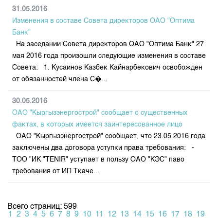
31.05.2016
Изменения в составе Совета директоров ОАО "Оптима
Банк"
На заседании Совета директоров ОАО "Оптима Банк" 27
мая 2016 года произошли следующие изменения в составе
Совета: 1. Кусаинов Казбек Кайнарбекович освобожден
от обязанностей члена С�...
30.05.2016
ОАО "Кыргызэнергострой" сообщает о существенных
фактах, в которых имеется заинтересованное лицо
ОАО "Кыргызэнергострой" сообщает, что 23.05.2016 года
заключены два договора уступки права требования: -
ТОО "ИК "TENIR" уступает в пользу ОАО "КЭС" паво
требования от ИП Ткаче...
Всего страниц: 599
1
2
3
4
5
6
7
8
9
10
11
12
13
14
15
16
17
18
19