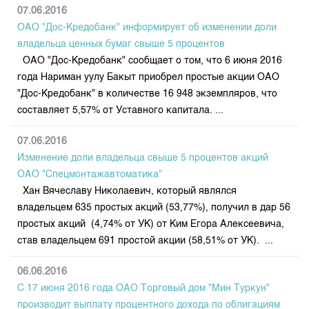
Индекс и Капитализация
Наши партнеры
Финансовый рынок KG
07.06.2016
План работы на год
Котировки по ЦБ
ОАО "Дос-Кредобанк" информирует об изменении доли
Cтратегия развития
Пресс-клуб
владельца ценных бумаг свыше 5 процентов
Котировки по драг. металлам
Корпоративные документы
25 лет ЗАО КФБ
ОАО "Дос-Кредобанк" сообщает о том, что 6 июня 2016
Расписание аукционов по ГЦБ
Контакты
года Нариман уулу Бакыт приобрел простые акции ОАО
"Дос-Кредобанк" в количестве 16 948 экземпляров, что
Результаты аукционов ГЦБ
составляет 5,57% от Уставного капитала. ...
Объем ГЦБ в обращении
Результаты аукционов по депозитам
07.06.2016
Изменение доли владельца свыше 5 процентов акций
ОАО "Спецмонтажавтоматика"
Хан Вячеславу Николаевич, который являлся
владельцем 635 простых акций (53,77%), получил в дар 56
простых акций (4,74% от УК) от Ким Егора Алексеевича,
став владельцем 691 простой акции (58,51% от УК). ...
06.06.2016
С 17 июня 2016 года ОАО Торговый дом "Мин Туркун"
производит выплату процентного дохода по облигациям