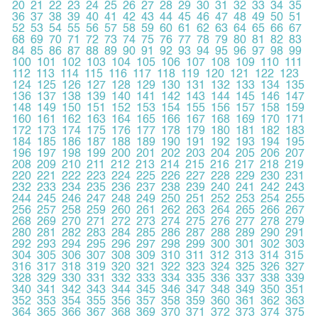
20
21
22
23
24
25
26
27
28
29
30
31
32
33
34
35
36
37
38
39
40
41
42
43
44
45
46
47
48
49
50
51
52
53
54
55
56
57
58
59
60
61
62
63
64
65
66
67
68
69
70
71
72
73
74
75
76
77
78
79
80
81
82
83
84
85
86
87
88
89
90
91
92
93
94
95
96
97
98
99
100
101
102
103
104
105
106
107
108
109
110
111
112
113
114
115
116
117
118
119
120
121
122
123
124
125
126
127
128
129
130
131
132
133
134
135
136
137
138
139
140
141
142
143
144
145
146
147
148
149
150
151
152
153
154
155
156
157
158
159
160
161
162
163
164
165
166
167
168
169
170
171
172
173
174
175
176
177
178
179
180
181
182
183
184
185
186
187
188
189
190
191
192
193
194
195
196
197
198
199
200
201
202
203
204
205
206
207
208
209
210
211
212
213
214
215
216
217
218
219
220
221
222
223
224
225
226
227
228
229
230
231
232
233
234
235
236
237
238
239
240
241
242
243
244
245
246
247
248
249
250
251
252
253
254
255
256
257
258
259
260
261
262
263
264
265
266
267
268
269
270
271
272
273
274
275
276
277
278
279
280
281
282
283
284
285
286
287
288
289
290
291
292
293
294
295
296
297
298
299
300
301
302
303
304
305
306
307
308
309
310
311
312
313
314
315
316
317
318
319
320
321
322
323
324
325
326
327
328
329
330
331
332
333
334
335
336
337
338
339
340
341
342
343
344
345
346
347
348
349
350
351
352
353
354
355
356
357
358
359
360
361
362
363
364
365
366
367
368
369
370
371
372
373
374
375