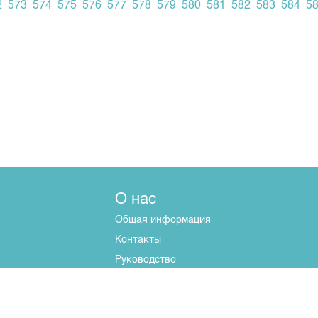
2
573
574
575
576
577
578
579
580
581
582
583
584
5
О нас
Общая информация
Контакты
Руководство
Наши партнеры