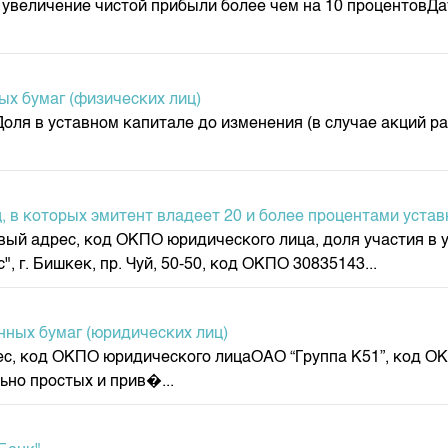
величение чистой прибыли более чем на 10 процентовДат
депозита
ых бумаг (физических лиц)
ля в уставном капитале до изменения (в случае акций ра
, в которых эмитент владеет 20 и более процентами устав
ый адрес, код ОКПО юридического лица, доля участия в у
г. Бишкек, пр. Чуй, 50-50, код ОКПО 30835143...
нных бумаг (юридических лиц)
, код ОКПО юридического лицаОАО “Группа К51”, код ОКПО
ьно простых и прив�...