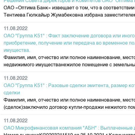
Решения Совета директоров и Комитетов ОАО "Оптима 
ОАО «Оптима Банк» извещает о том, что в соответствии
Тентиева Гюлкайыр Жумабековна избрана заместителем 
11.08.2022
ОАО "Группа К51" : Факт заключение договора или иного
приобретение, получение или передача во временное п
имущества.
Фамилия, имя, отчество или полное наименование, мес
недвижимого имуществанежилое помещение с земельны
11.08.2022
ОАО "Группа К51" : Разовые сделки эмитента, размер ко
сделки
Фамилия, имя, отчество или полное наименование, мес
(сделок)заключило договор купли-продажи нежилого пом
11.08.2022
ОАО Микрофинансовая компания "АБН" : Выплаченные 