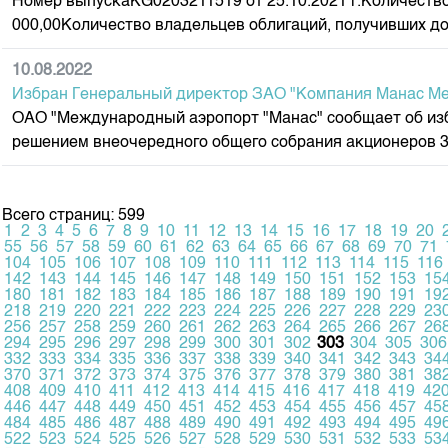
Номер выпускаKG0203211519 от 25.10.2021 г.Количеств
000,00Количество владельцев облигаций, получивших до
10.08.2022
Избран Генеральный директор ЗАО "Компания Манас М
ОАО "Международный аэропорт "Манас" сообщает об и
решением внеочередного общего собрания акционеров 3 и
Всего страниц: 599
1
2
3
4
5
6
7
8
9
10
11
12
13
14
15
16
17
18
19
20
55
56
57
58
59
60
61
62
63
64
65
66
67
68
69
70
71
104
105
106
107
108
109
110
111
112
113
114
115
116
142
143
144
145
146
147
148
149
150
151
152
153
15
180
181
182
183
184
185
186
187
188
189
190
191
19
218
219
220
221
222
223
224
225
226
227
228
229
23
256
257
258
259
260
261
262
263
264
265
266
267
26
294
295
296
297
298
299
300
301
302
303
304
305
306
332
333
334
335
336
337
338
339
340
341
342
343
34
370
371
372
373
374
375
376
377
378
379
380
381
38
408
409
410
411
412
413
414
415
416
417
418
419
42
446
447
448
449
450
451
452
453
454
455
456
457
45
484
485
486
487
488
489
490
491
492
493
494
495
49
522
523
524
525
526
527
528
529
530
531
532
533
53