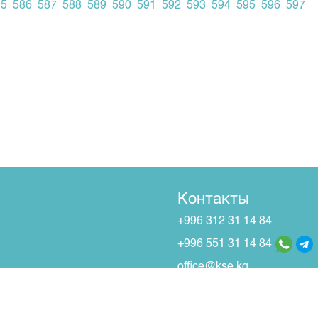
85
586
587
588
589
590
591
592
593
594
595
596
597
Контакты
+996 312 31 14 84
+996 551 31 14 84
office@kse.kg