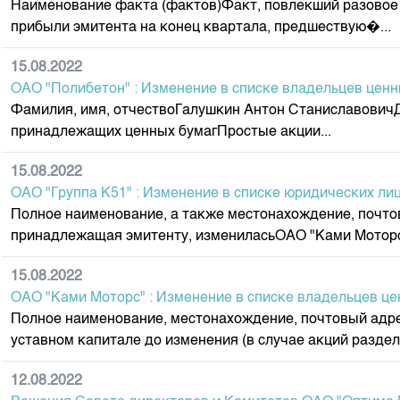
Наименование факта (фактов)Факт, повлекший разовое у
Корпоративные документы
прибыли эмитента на конец квартала, предшествую�...
Контакты
15.08.2022
ОАО "Полибетон" : Изменение в списке владельцев ценн
Фамилия, имя, отчествоГалушкин Антон СтаниславовичДо
принадлежащих ценных бумагПростые акции...
15.08.2022
ОАО "Группа К51" : Изменение в списке юридических лиц
Полное наименование, а также местонахождение, почтов
принадлежащая эмитенту, измениласьОАО "Ками Моторс", 
15.08.2022
ОАО "Ками Моторс" : Изменение в списке владельцев це
Полное наименование, местонахождение, почтовый адрес
уставном капитале до изменения (в случае акций раздел
12.08.2022