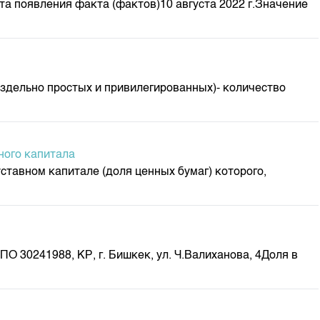
а появления факта (фактов)10 августа 2022 г.Значение
м
здельно простых и привилегированных)- количество
ного капитала
ставном капитале (доля ценных бумаг) которого,
 30241988, КР, г. Бишкек, ул. Ч.Валиханова, 4Доля в