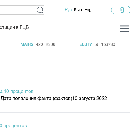
login
Рус
Кыр
Eng
стиции в ГЦБ
ка торгов
Учебный центр
MAIR5
420
2366
ELST7
.9
153780
ледних торгов
Общая информация
гов
План работы на год
Капитализация
 по ЦБ
а 10 процентов
 по драг. металлам
Дата появления факта (фактов)10 августа 2022
е аукционов по ГЦБ
ы аукционов ГЦБ
Б в обращении
10 процентов
ы аукционов по