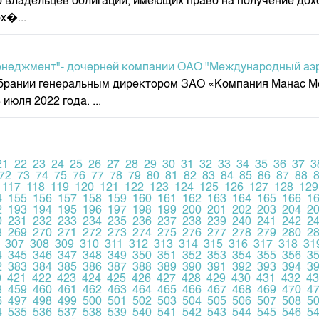
о владельцев облигаций, имеющих право на получение до
х�...
енеджмент"- дочерней компании ОАО "Международный аэ
збрании генеральным директором ЗАО «Компания Манас М
юля 2022 года. ...
21
22
23
24
25
26
27
28
29
30
31
32
33
34
35
36
37
3
72
73
74
75
76
77
78
79
80
81
82
83
84
85
86
87
88
117
118
119
120
121
122
123
124
125
126
127
128
129
4
155
156
157
158
159
160
161
162
163
164
165
166
1
2
193
194
195
196
197
198
199
200
201
202
203
204
2
0
231
232
233
234
235
236
237
238
239
240
241
242
2
8
269
270
271
272
273
274
275
276
277
278
279
280
2
307
308
309
310
311
312
313
314
315
316
317
318
31
4
345
346
347
348
349
350
351
352
353
354
355
356
3
2
383
384
385
386
387
388
389
390
391
392
393
394
3
0
421
422
423
424
425
426
427
428
429
430
431
432
43
8
459
460
461
462
463
464
465
466
467
468
469
470
4
6
497
498
499
500
501
502
503
504
505
506
507
508
5
4
535
536
537
538
539
540
541
542
543
544
545
546
5