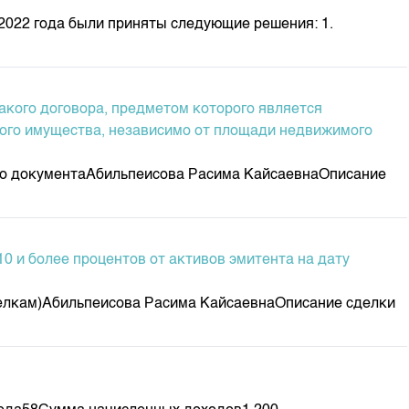
 2022 года были приняты следующие решения: 1.
такого договора, предметом которого является
мого имущества, независимо от площади недвижимого
ого документаАбильпеисова Расима КайсаевнаОписание
0 и более процентов от активов эмитента на дату
сделкам)Абильпеисова Расима КайсаевнаОписание сделки