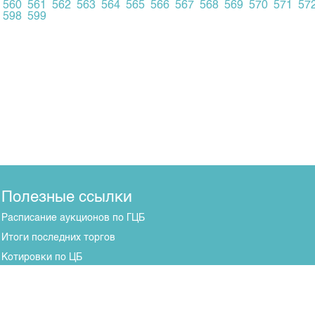
560
561
562
563
564
565
566
567
568
569
570
571
57
598
599
Полезные ссылки
Расписание аукционов по ГЦБ
Итоги последних торгов
Котировки по ЦБ
Центр раскрытия информации