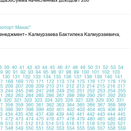
хода58Сумма начисленных доходов1 200
ропорт Манас"
енеджмент» Калмурзаева Бактилека Калмурзаевича,
8
39
40
41
42
43
44
45
46
47
48
49
50
51
52
53
54
89
90
91
92
93
94
95
96
97
98
99
100
101
102
103
130
131
132
133
134
135
136
137
138
139
140
141
67
168
169
170
171
172
173
174
175
176
177
178
179
05
206
207
208
209
210
211
212
213
214
215
216
217
43
244
245
246
247
248
249
250
251
252
253
254
255
81
282
283
284
285
286
287
288
289
290
291
292
293
9
320
321
322
323
324
325
326
327
328
329
330
331
57
358
359
360
361
362
363
364
365
366
367
368
369
95
396
397
398
399
400
401
402
403
404
405
406
407
3
434
435
436
437
438
439
440
441
442
443
444
445
71
472
473
474
475
476
477
478
479
480
481
482
483
09
510
511
512
513
514
515
516
517
518
519
520
521
47
548
549
550
551
552
553
554
555
556
557
558
559