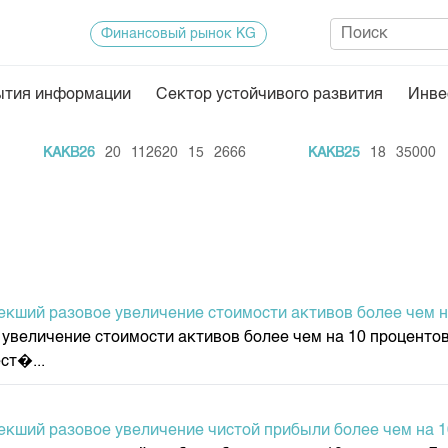
Финансовый рынок KG
ытия информации
Сектор устойчивого развития
Инве
Нормативная база
Статисти
KAKB26
20
112620
15
2666
KAKB25
18
35000
ектор
Биржевая деятельность
Итоги пос
Депозитарная деятельность
Архив тор
нформации
Центр раскрытия информации
Индекс и 
Котировки
екший разовое увеличение стоимости активов более чем н
Котировки
увеличение стоимости активов более чем на 10 процентов
KG
Расписани
ст�...
Результат
Объем ГЦ
екший разовое увеличение чистой прибыли более чем на 
Результат