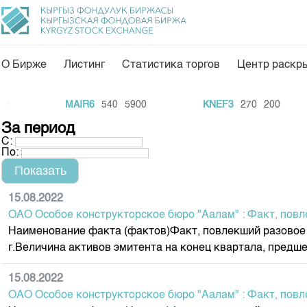
О Бирже
Листинг
Статистика торгов
Центр раскр
О нас
Направления
MAIR6
540
5900
KNEF3
270
200
Общая информация
Товарно-сырьевой с
За период
С:
Акционеры
Листинг
По:
Руководство
Центр раскрытия и
Внутренний аудитор
Тарифы
15.08.2022
ОАО Особое конструкторское бюро "Аалам" : Факт, повл
Аналитика
Комитеты
Наименование факта (фактов)Факт, повлекший разовое 
Финансовый рынок 
Участники торгов
г.Величина активов эмитента на конец квартала, предше
Пресс-клуб
Наши партнеры
15.08.2022
25 лет ЗАО КФБ
Cтратегия развития
ОАО Особое конструкторское бюро "Аалам" : Факт, повл