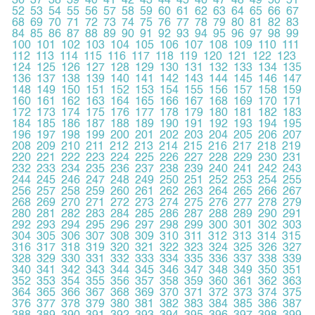
36
37
38
39
40
41
42
43
44
45
46
47
48
49
50
51
52
53
54
55
56
57
58
59
60
61
62
63
64
65
66
67
68
69
70
71
72
73
74
75
76
77
78
79
80
81
82
83
84
85
86
87
88
89
90
91
92
93
94
95
96
97
98
99
100
101
102
103
104
105
106
107
108
109
110
111
112
113
114
115
116
117
118
119
120
121
122
123
124
125
126
127
128
129
130
131
132
133
134
135
136
137
138
139
140
141
142
143
144
145
146
147
148
149
150
151
152
153
154
155
156
157
158
159
160
161
162
163
164
165
166
167
168
169
170
171
172
173
174
175
176
177
178
179
180
181
182
183
184
185
186
187
188
189
190
191
192
193
194
195
196
197
198
199
200
201
202
203
204
205
206
207
208
209
210
211
212
213
214
215
216
217
218
219
220
221
222
223
224
225
226
227
228
229
230
231
232
233
234
235
236
237
238
239
240
241
242
243
244
245
246
247
248
249
250
251
252
253
254
255
256
257
258
259
260
261
262
263
264
265
266
267
268
269
270
271
272
273
274
275
276
277
278
279
280
281
282
283
284
285
286
287
288
289
290
291
292
293
294
295
296
297
298
299
300
301
302
303
304
305
306
307
308
309
310
311
312
313
314
315
316
317
318
319
320
321
322
323
324
325
326
327
328
329
330
331
332
333
334
335
336
337
338
339
340
341
342
343
344
345
346
347
348
349
350
351
352
353
354
355
356
357
358
359
360
361
362
363
364
365
366
367
368
369
370
371
372
373
374
375
376
377
378
379
380
381
382
383
384
385
386
387