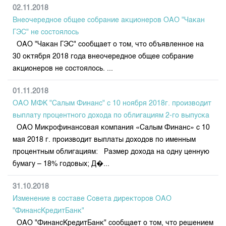
Индекс и Капитализация
Наши партнеры
Финансовый рынок KG
02.11.2018
План работы на год
Котировки по ЦБ
Внеочередное общее собрание акционеров ОАО "Чакан
Cтратегия развития
Пресс-клуб
ГЭС" не состоялось
Котировки по драг. металлам
Корпоративные документы
25 лет ЗАО КФБ
ОАО "Чакан ГЭС" сообщает о том, что объявленное на
Расписание аукционов по ГЦБ
Контакты
30 октября 2018 года внеочередное общее собрание
акционеров не состоялось. ...
Результаты аукционов ГЦБ
Объем ГЦБ в обращении
01.11.2018
Результаты аукционов по депозитам
ОАО МФК "Салым Финанс" с 10 ноября 2018г. производит
выплату процентного дохода по облигациям 2-го выпуска
ОАО Микрофинансовая компания «Салым Финанс» c 10
мая 2018 г. производит выплаты доходов по именным
процентным облигациям: Размер дохода на одну ценную
бумагу – 18% годовых; Д�...
31.10.2018
Изменение в составе Совета директоров ОАО
"ФинансКредитБанк"
ОАО "ФинансКредитБанк" сообщает о том, что решением