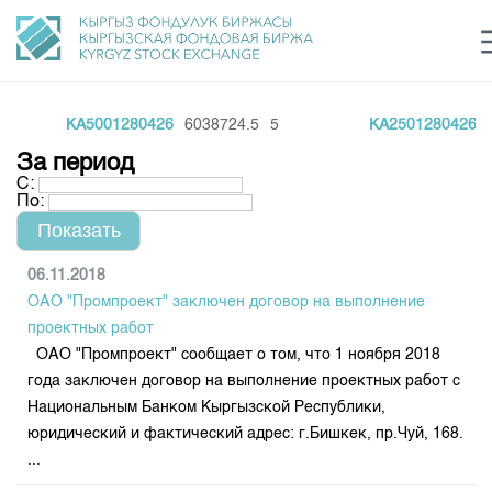
KA5001280426
6038724.5
5
KA2501280426
30
Центр раскрытия информации
Сектор устойчивого развития
Ин
login
За период
Финансовый рынок KG
Рус
Кыр
Eng
С:
По:
О нас
Направления
Общая информация
06.11.2018
ОАО "Промпроект" заключен договор на выполнение
Акционеры
Нормативная база
Товарно-сырьевой сектор
проектных работ
Руководство
ОАО "Промпроект" сообщает о том, что 1 ноября 2018
Листинг
Статистика торгов
Биржевая деятельность
года заключен договор на выполнение проектных работ с
Внутренний аудитор
Центр раскрытия информации
Национальным Банком Кыргызской Республики,
Депозитарная деятельность
Комитеты
Учебный центр
Итоги последних торгов
Тарифы
юридический и фактический адрес: г.Бишкек, пр.Чуй, 168.
Центр раскрытия информации
...
Архив торгов
Участники торгов
Аналитика
Общая информация