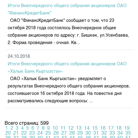
Итоги Внеочередного общего собрания акционеров ОАО
"ФинансКредитБанк"
ОАО "ФинансКредитБанк" сообщает о том, что 23
октября 2018 года состоялось Внеочередное общее
собрание акционеров по адресу: г. Бишкек, ул.Усенбаева,
2. Форма проведения - очная. Кв...
24.10.2018
Итоги Внеочередного общего собрания акционеров ОАО
«Халык Банк Кыргызстан»
ОАО «Халык Банк Кыргызстан» уведомляет о
результатах Внеочередного общего собрания акционеров,
состоявшегося 16 октября 2018 года. На повестке дня
рассматривались следующие вопросы: ...
Всего страниц: 599
1
2
3
4
5
6
7
8
9
10
11
12
13
14
15
16
17
18
19
20
21
22
23
24
25
26
27
28
29
30
31
32
33
34
35