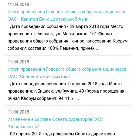
Индекс и Капитализация
Наши партнеры
Финансовый рынок KG
11.04.2018
План работы на год
Котировки по ЦБ
Итоги проведения Годового общего собрания акционеров
Cтратегия развития
Пресс-клуб
ОАО «Капитал Банк Центральной Азии»
Котировки по драг. металлам
Корпоративные документы
25 лет ЗАО КФБ
Дата проведения собрания - 29 марта 2018 года Место
Расписание аукционов по ГЦБ
Контакты
проведения: г.Бишкек, ул. Московская, 161 Форма
проведения общего собрания - очное голосование Кворум
Результаты аукционов ГЦБ
собрания составил 100% Решения, прин�...
Объем ГЦБ в обращении
Результаты аукционов по депозитам
11.04.2018
Итоги проведения Годового общего собрания акционеров
ОАО "Спецмонтажавтоматика"
Дата проведения собрания: 9 апреля 2018 года Место
проведения: г.Бишкек. ул.Фучика, 49 Форма проведения:
очная Кворум собрания: 94,41% ...
11.04.2018
Изменение в составе Совета директоров ОАО
"Северэлектро"
02 апреля 2018 года решением Совета директоров