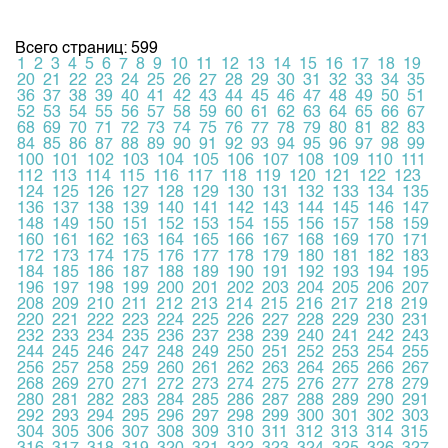
Всего страниц: 599
1
2
3
4
5
6
7
8
9
10
11
12
13
14
15
16
17
18
19
20
21
22
23
24
25
26
27
28
29
30
31
32
33
34
35
36
37
38
39
40
41
42
43
44
45
46
47
48
49
50
51
52
53
54
55
56
57
58
59
60
61
62
63
64
65
66
67
68
69
70
71
72
73
74
75
76
77
78
79
80
81
82
83
84
85
86
87
88
89
90
91
92
93
94
95
96
97
98
99
100
101
102
103
104
105
106
107
108
109
110
111
112
113
114
115
116
117
118
119
120
121
122
123
124
125
126
127
128
129
130
131
132
133
134
135
136
137
138
139
140
141
142
143
144
145
146
147
148
149
150
151
152
153
154
155
156
157
158
159
160
161
162
163
164
165
166
167
168
169
170
171
172
173
174
175
176
177
178
179
180
181
182
183
184
185
186
187
188
189
190
191
192
193
194
195
196
197
198
199
200
201
202
203
204
205
206
207
208
209
210
211
212
213
214
215
216
217
218
219
220
221
222
223
224
225
226
227
228
229
230
231
232
233
234
235
236
237
238
239
240
241
242
243
244
245
246
247
248
249
250
251
252
253
254
255
256
257
258
259
260
261
262
263
264
265
266
267
268
269
270
271
272
273
274
275
276
277
278
279
280
281
282
283
284
285
286
287
288
289
290
291
292
293
294
295
296
297
298
299
300
301
302
303
304
305
306
307
308
309
310
311
312
313
314
315