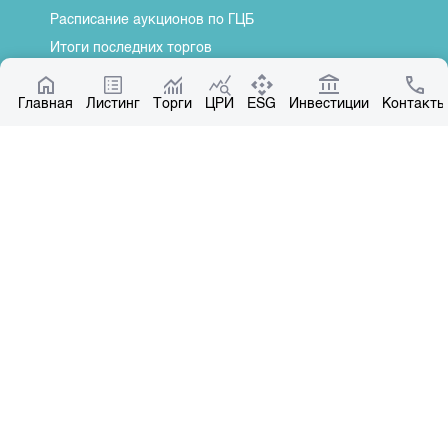
Расписание аукционов по ГЦБ
Итоги последних торгов
Котировки по ЦБ
Главная
Центр раскрытия информации
Листинг
Торги
ЦРИ
ESG
Инвестиции
Контакты
О нас
Общая информация
Контакты
Руководство
Наши партнеры
Контакты
+996 312 31 14 84
+996 551 31 14 84
office@kse.kg