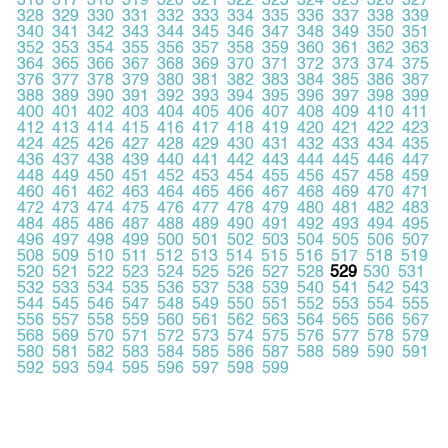
316
317
318
319
320
321
322
323
324
325
326
327
328
329
330
331
332
333
334
335
336
337
338
339
340
341
342
343
344
345
346
347
348
349
350
351
352
353
354
355
356
357
358
359
360
361
362
363
364
365
366
367
368
369
370
371
372
373
374
375
376
377
378
379
380
381
382
383
384
385
386
387
388
389
390
391
392
393
394
395
396
397
398
399
400
401
402
403
404
405
406
407
408
409
410
411
412
413
414
415
416
417
418
419
420
421
422
423
424
425
426
427
428
429
430
431
432
433
434
435
436
437
438
439
440
441
442
443
444
445
446
447
448
449
450
451
452
453
454
455
456
457
458
459
460
461
462
463
464
465
466
467
468
469
470
471
472
473
474
475
476
477
478
479
480
481
482
483
484
485
486
487
488
489
490
491
492
493
494
495
496
497
498
499
500
501
502
503
504
505
506
507
508
509
510
511
512
513
514
515
516
517
518
519
520
521
522
523
524
525
526
527
528
529
530
531
532
533
534
535
536
537
538
539
540
541
542
543
544
545
546
547
548
549
550
551
552
553
554
555
556
557
558
559
560
561
562
563
564
565
566
567
568
569
570
571
572
573
574
575
576
577
578
579
580
581
582
583
584
585
586
587
588
589
590
591
592
593
594
595
596
597
598
599