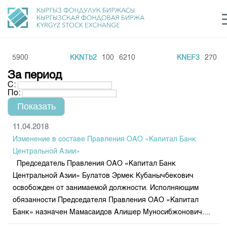
0
5900
KKNTb2
100
6210
KNEF3
270
20
Центр раскрытия информации
Сектор устойчивого развития
Ин
login
За период
Финансовый рынок KG
Рус
Кыр
Eng
С:
По:
О нас
Направления
Общая информация
11.04.2018
Изменение в составе Правления ОАО «Капитал Банк
Акционеры
Нормативная база
Товарно-сырьевой сектор
Центральной Азии»
Руководство
Председатель Правления ОАО «Капитал Банк
Листинг
Статистика торгов
Биржевая деятельность
Центральной Азии» Булатов Эрмек Кубанычбекович
Внутренний аудитор
Центр раскрытия информации
освобожден от занимаемой должности. Исполняющим
Депозитарная деятельность
Комитеты
Учебный центр
Итоги последних торгов
Тарифы
обязанности Председателя Правления ОАО «Капитал
Центр раскрытия информации
Банк» назначен Мамасаидов Алишер Муносибжонович....
Архив торгов
Участники торгов
Аналитика
Общая информация