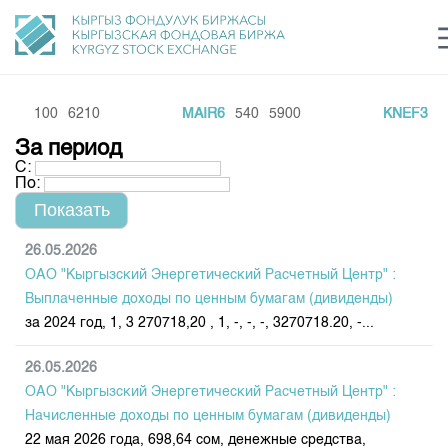
b2
100
6210
MAIR6
540
5900
KNEF3
27
Центр раскрытия информации
Сектор устойчивого развития
Ин
login
За период
Финансовый рынок KG
Рус
Кыр
Eng
С:
По:
О нас
Направления
Общая информация
26.05.2026
ОАО "Кыргызский Энергетический Расчетный Центр" :
Акционеры
Нормативная база
Товарно-сырьевой сектор
Выплаченные доходы по ценным бумагам (дивиденды)
Руководство
за 2024 год, 1, 3 270718,20 , 1, -, -, -, 3270718.20, -...
Листинг
Статистика торгов
Биржевая деятельность
Внутренний аудитор
Центр раскрытия информации
26.05.2026
Депозитарная деятельность
Комитеты
Учебный центр
Итоги последних торгов
ОАО "Кыргызский Энергетический Расчетный Центр" :
Тарифы
Центр раскрытия информации
Начисленные доходы по ценным бумагам (дивиденды)
Архив торгов
Участники торгов
Аналитика
Общая информация
22 мая 2026 года, 698,64 сом, денежные средства,