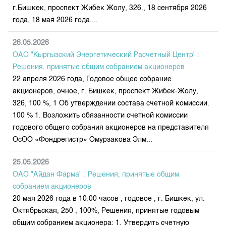
Индекс и Капитализация
Наши партнеры
Финансовый рынок KG
г.Бишкек, проспект Жибек Жолу, 326., 18 сентября 2026
План работы на год
Котировки по ЦБ
года, 18 мая 2026 года....
Cтратегия развития
Пресс-клуб
Котировки по драг. металлам
Корпоративные документы
25 лет ЗАО КФБ
26.05.2026
Расписание аукционов по ГЦБ
ОАО "Кыргызский Энергетический Расчетный Центр" :
Контакты
Решения, принятые общим собранием акционеров
Результаты аукционов ГЦБ
22 апреля 2026 года, Годовое общее собрание
Объем ГЦБ в обращении
акционеров, очное, г. Бишкек, проспект Жибек-Жолу,
Результаты аукционов по депозитам
326, 100 %, 1 Об утверждении состава счетной комиссии.
100 % 1. Возложить обязанности счетной комиссии
годового общего собрания акционеров на представителя
ОсОО «Фондрегистр» Омурзакова Элм...
25.05.2026
ОАО "Айдан Фарма" : Решения, принятые общим
собранием акционеров
20 мая 2026 года в 10:00 часов , годовое , г. Бишкек, ул.
Октябрьская, 250 , 100%, Решения, принятые годовым
общим собранием акционера: 1. Утвердить счетную