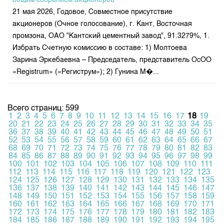
общим собранием акционеров
21 мая 2026, Годовое, Совместное присутствие
акционеров (Очное голосование), г. Кант, Восточная
промзона, ОАО "Кантский цементный завод", 91.3279%, 1.
Избрать Счетную комиссию в составе: 1) Молтоева
Зарина Эркебаевна – Председатель, представитель ОсОО
«Registrum» («Региструм»); 2) Гунина М�...
Всего страниц: 599
1
2
3
4
5
6
7
8
9
10
11
12
13
14
15
16
17
18
19
20
21
22
23
24
25
26
27
28
29
30
31
32
33
34
35
36
37
38
39
40
41
42
43
44
45
46
47
48
49
50
51
52
53
54
55
56
57
58
59
60
61
62
63
64
65
66
67
68
69
70
71
72
73
74
75
76
77
78
79
80
81
82
83
84
85
86
87
88
89
90
91
92
93
94
95
96
97
98
99
100
101
102
103
104
105
106
107
108
109
110
111
112
113
114
115
116
117
118
119
120
121
122
123
124
125
126
127
128
129
130
131
132
133
134
135
136
137
138
139
140
141
142
143
144
145
146
147
148
149
150
151
152
153
154
155
156
157
158
159
160
161
162
163
164
165
166
167
168
169
170
171
172
173
174
175
176
177
178
179
180
181
182
183
184
185
186
187
188
189
190
191
192
193
194
195