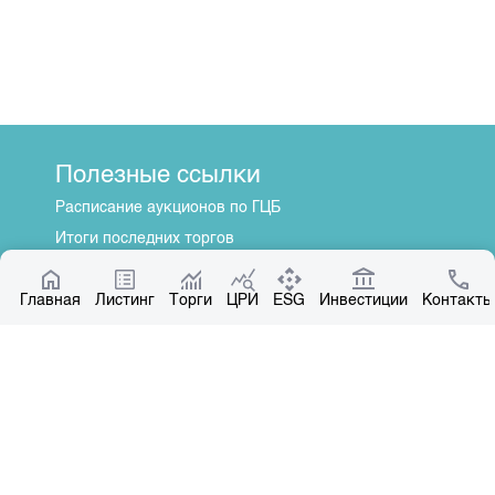
Полезные ссылки
Расписание аукционов по ГЦБ
Итоги последних торгов
Котировки по ЦБ
Главная
Центр раскрытия информации
Листинг
Торги
ЦРИ
ESG
Инвестиции
Контакты
О нас
Общая информация
Контакты
Руководство
Наши партнеры
Контакты